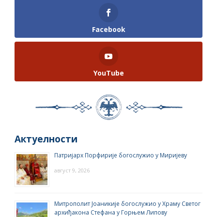
Facebook
YouTube
Актуелности
Патријарх Порфирије богослужио у Миријеву
август 9, 2026
Митрополит Јоаникије богослужио у Храму Светог
архиђакона Стефана у Горњем Липову