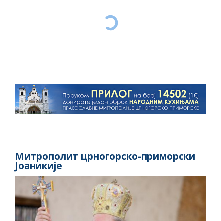
Митрополит црногорско-приморски
Јоаникије