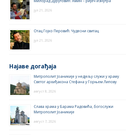
Милорад Дурутовић: Амин – ријеч изнутра
јул 21, 2026
Отац Гојко Перовић: Чудесни свитац
јул 21, 2026
Најаве догађаја
Митрополит Јоаникије у недјељу служи у храму
Светог архиђакона Стефана у Горњем Липову
август 8, 2026
Слава храма у Барама Радовића, богослужи
Митрополит Јоаникије
август 7, 2026