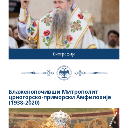
Биографија
Блаженопочивши Митрополит
црногорско-приморски Амфилохије
(1938-2020)