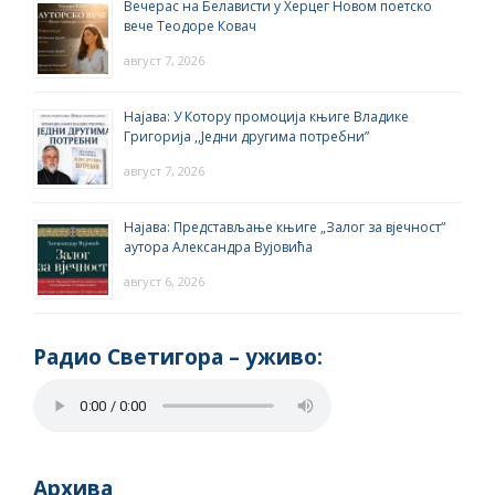
Вечерас на Белависти у Херцег Новом поетско
вече Теодоре Ковач
август 7, 2026
Најава: У Котору промоција књиге Владике
Григорија ,,Једни другима потребни”
август 7, 2026
Најава: Представљање књиге „Залог за вјечност“
аутора Александра Вујовића
август 6, 2026
Радио Светигора – yживо:
Архива