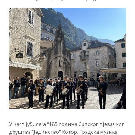
У част јубилеја “185 година Српског пјевачког
друштва “Јединство” Котор, Градска музика