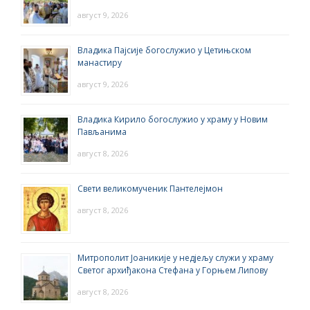
август 9, 2026
Владика Пајсије богослужио у Цетињском
манастиру
август 9, 2026
Владика Кирило богослужио у храму у Новим
Пављанима
август 8, 2026
Свети великомученик Пантелејмон
август 8, 2026
Митрополит Јоаникије у недјељу служи у храму
Светог архиђакона Стефана у Горњем Липову
август 8, 2026