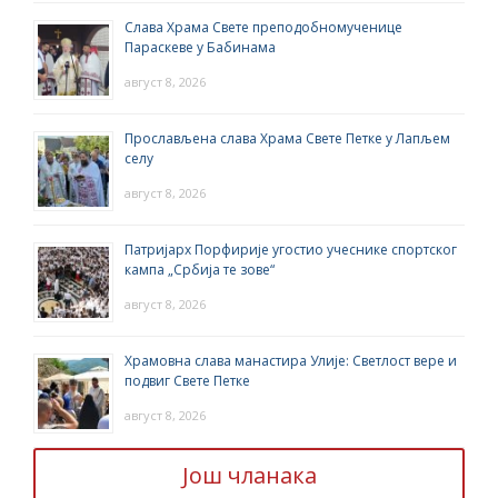
Слава Храма Свете преподобномученице
Параскеве у Бабинама
август 8, 2026
Прослављена слава Храма Свете Петке у Лапљем
селу
август 8, 2026
Патријарх Порфирије угостио учеснике спортског
кампа „Србија те зове“
август 8, 2026
Храмовна слава манастира Улије: Светлост вере и
подвиг Свете Петке
август 8, 2026
Још чланака