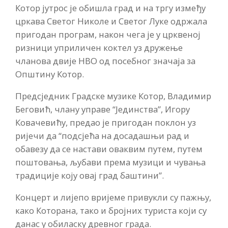
Котор јутрос је обишла град и на тргу између
цркава Светог Николе и Светог Луке одржала
пригодан програм, након чега је у црквеној
ризници уприличен коктел уз дружење
чланова двије НВО од посебног значаја за
Општину Котор.
Предсједник Градске музике Котор, Владимир
Беговић, члану управе “Јединства”, Игору
Ковачевићу, предао је пригодан поклон уз
ријечи да “подсјећа на досадашњи рад и
обавезу да се настави оваквим путем, путем
поштовања, љубави према музици и чувања
традиције коју овај град баштини”.
Концерт и лијепо вријеме привукли су пажњу,
како Которана, тако и бројних туриста који су
данас у обиласку древног града.