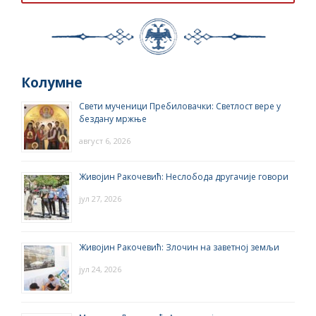
Колумне
Свети мученици Пребиловачки: Светлост вере у
бездану мржње
август 6, 2026
Живојин Ракочевић: Неслобода другачије говори
јул 27, 2026
Живојин Ракочевић: Злочин на заветној земљи
јул 24, 2026