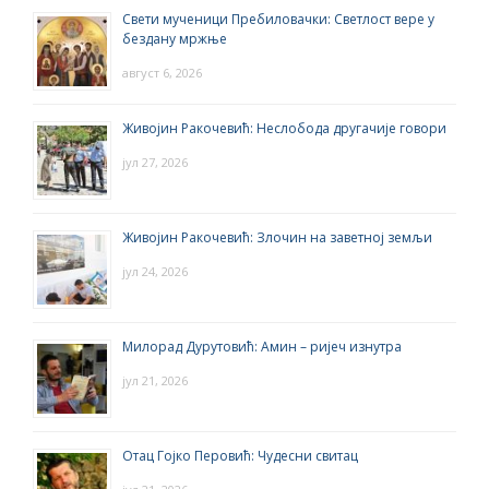
Свети мученици Пребиловачки: Светлост вере у
бездану мржње
август 6, 2026
Живојин Ракочевић: Неслобода другачије говори
јул 27, 2026
Живојин Ракочевић: Злочин на заветној земљи
јул 24, 2026
Милорад Дурутовић: Амин – ријеч изнутра
јул 21, 2026
Отац Гојко Перовић: Чудесни свитац