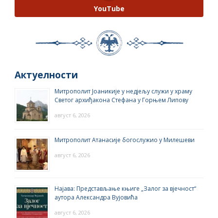
YouTube
Актуелности
Митрополит Јоаникије у недјељу служи у храму
Светог архиђакона Стефана у Горњем Липову
август 6, 2026
Митрополит Атанасије богослужио у Милешеви
август 6, 2026
Најава: Представљање књиге „Залог за вјечност“
аутора Александра Вујовића
август 6, 2026