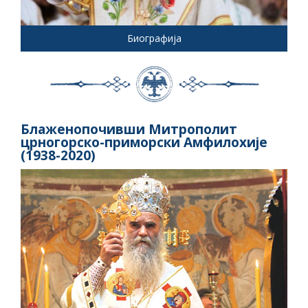
Биографија
Блаженопочивши Митрополит
црногорско-приморски Амфилохије
(1938-2020)