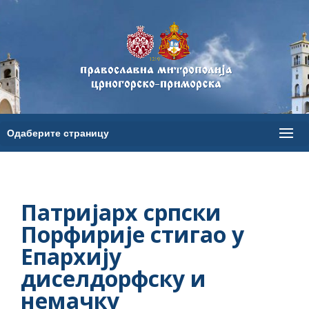
Патријарх српски
Порфирије стигао у
Епархију
диселдорфску и
немачку