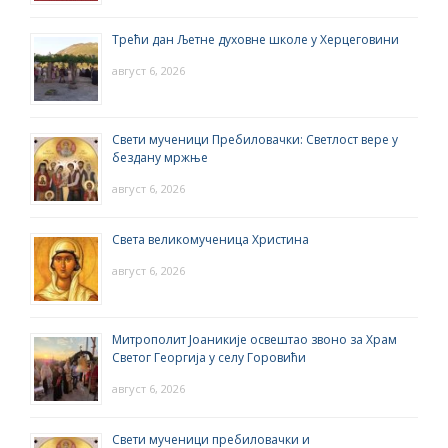
Трећи дан Љетне духовне школе у Херцеговини
август 6, 2026
Свети мученици Пребиловачки: Светлост вере у
бездану мржње
август 6, 2026
Света великомученица Христина
август 6, 2026
Митрополит Јоаникије освештао звоно за Храм
Светог Георгија у селу Горовићи
август 6, 2026
Свети мученици пребиловачки и