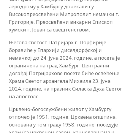
аеродрому у Хамбургу дочекали су
Високопреосвећени Митрополит немачки г.
Григорије, Преосвећени викарни Епископ
хумски г. Јован са свештенством.
Његова светост Патријарх г. Порфирије
боравиће у Епархији диселдорфској и
немачкој до 24. јуна 2024. године, а посета је
ограничена на град Хамбург. Централни
догађај Патријархове посете биће освећење
Храма Светог архангела Михаила 23. јуна
2024. године, на празник Силаска Духа Светог
на апостоле.
Црквено-богослужбени живот у Хамбургу
отпочео је 1951. године. Црквена општина,
основана у том граду 1958. године, поседује
храм (са црквеном салом, канцеларијама и