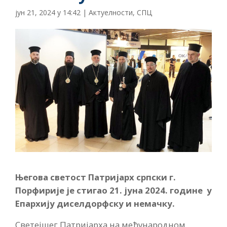
јун 21, 2024 у 14:42
|
Актуелности
,
СПЦ
Његова светост Патријарх српски г.
Порфирије је стигао 21. јуна 2024. године у
Епархију диселдорфску и немачку.
Светејшег Патријарха на међународном