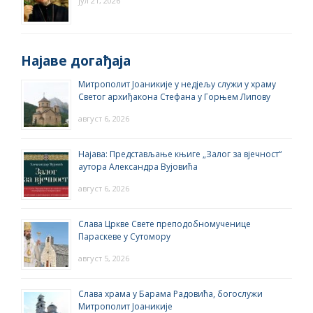
јул 21, 2026
Најаве догађаја
Митрополит Јоаникије у недјељу служи у храму
Светог архиђакона Стефана у Горњем Липову
август 6, 2026
Најава: Представљање књиге „Залог за вјечност“
аутора Александра Вујовића
август 6, 2026
Слава Цркве Свете преподобномученице
Параскеве у Сутомору
август 5, 2026
Слава храма у Барама Радовића, богослужи
Митрополит Јоаникије