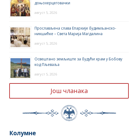
доњохерцеговачки
август 5, 2026
Прослављена слава Епархије будимљанско-
никшићке – Света Марија Магдалина
август 5, 2026
Освештано земљиште за будући храм у Бобову
код Пљеваља
август 5, 2026
Још чланака
Колумне