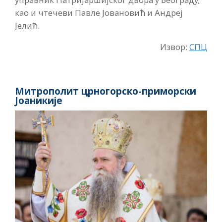
као и чтечеви Павле Јовановић и Андреј
Јелић.
Извор:
СПЦ
Митрополит црногорско-приморски
Јоаникије