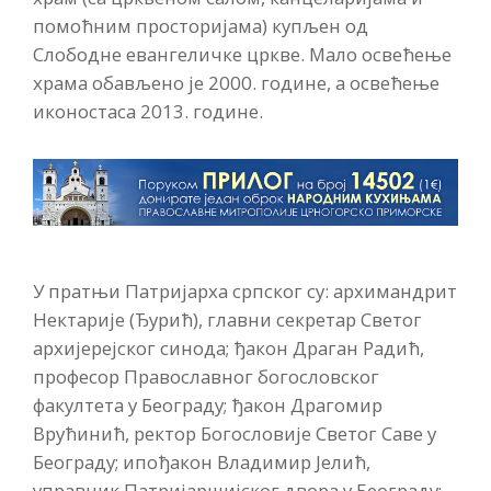
помоћним просторијама) купљен од
Слободне евангеличке цркве. Мало освећење
храма обављено је 2000. године, а освећење
иконостаса 2013. године.
У пратњи Патријарха српског су: архимандрит
Нектарије (Ђурић), главни секретар Светог
архијерејског синода; ђакон Драган Радић,
професор Православног богословског
факултета у Београду; ђакон Драгомир
Врућинић, ректор Богословије Светог Саве у
Београду; ипођакон Владимир Јелић,
управник Патријаршијског двора у Београду;