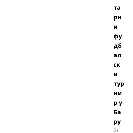
та
рн
и
фу
дб
ал
ск
и
тур
ни
р у
Ба
ру
54