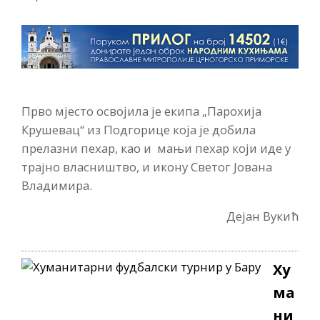
Прво мјесто освојила је екипа „Парохија
Крушевац“ из Подгорице која је добила
прелазни пехар, као и мањи пехар који иде у
трајно власништво, и икону Светог Јована
Владимира.
Дејан Вукић
Ху
ма
ни