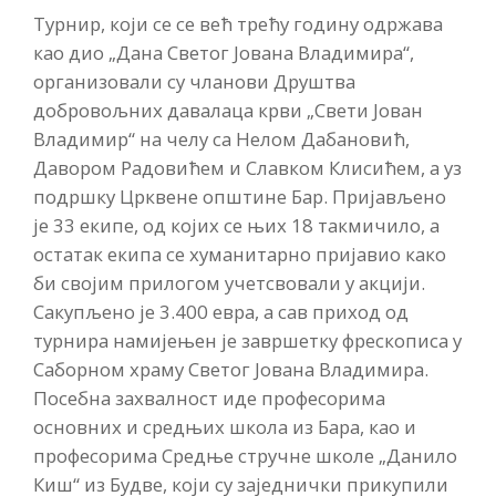
Турнир, који се се већ трећу годину одржава
као дио „Дана Светог Јована Владимира“,
организовали су чланови Друштва
добровољних давалаца крви „Свети Јован
Владимир“ на челу са Нелом Дабановић,
Давором Радовићем и Славком Клисићем, а уз
подршку Црквене општине Бар. Пријављено
је 33 екипе, од којих се њих 18 такмичило, а
остатак екипа се хуманитарно пријавио како
би својим прилогом учетсвовали у акцији.
Сакупљено је 3.400 евра, а сав приход од
турнира намијењен је завршетку фрескописа у
Саборном храму Светог Јована Владимира.
Посебна захвалност иде професорима
основних и средњих школа из Бара, као и
професорима Средње стручне школе „Данило
Киш“ из Будве, који су заједнички прикупили