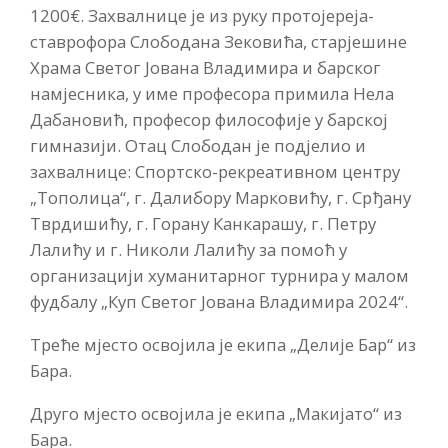
1200€. Захвалнице је из руку протојереја-
ставрофора Слободана Зековића, старјешине
Храма Светог Јована Владимира и барског
намјесника, у име професора примила Нела
Дабановић, професор философије у барској
гимназији. Отац Слободан је подјелио и
захвалнице: Спортско-рекреативном центру
„Тополица“, г. Далибору Марковићу, г. Срђану
Тврдишићу, г. Горану Канкарашу, г. Петру
Лалићу и г. Николи Лалићу за помоћ у
организацији хуманитарног турнира у малом
фудбалу „Куп Светог Јована Владимира 2024“.
Треће мјесто освојила је екипа „Делије Бар“ из
Бара.
Друго мјесто освојила је екипа „Макијато“ из
Бара.