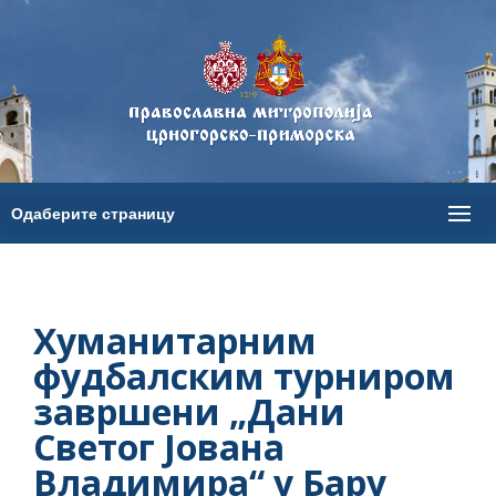
Хуманитарним
фудбалским турниром
завршени „Дани
Светог Јована
Владимира“ у Бару