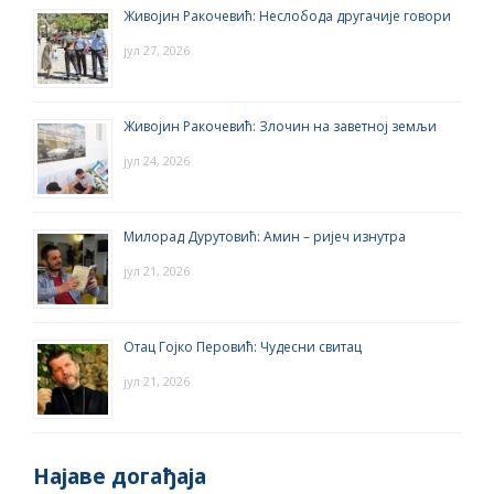
Живојин Ракочевић: Неслобода другачије говори
јул 27, 2026
Живојин Ракочевић: Злочин на заветној земљи
јул 24, 2026
Милорад Дурутовић: Амин – ријеч изнутра
јул 21, 2026
Отац Гојко Перовић: Чудесни свитац
јул 21, 2026
Најаве догађаја