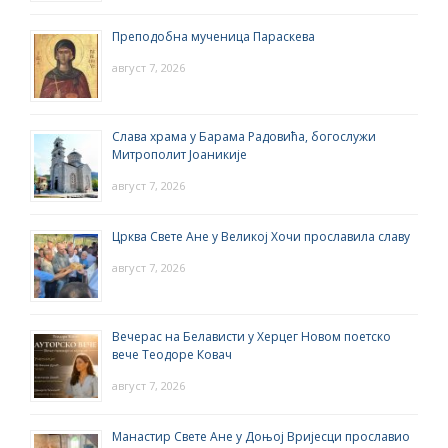
Преподобна мученица Параскева
август 7, 2026
Слава храма у Барама Радовића, богослужи
Митрополит Јоаникије
август 7, 2026
Црква Свете Ане у Великој Хочи прославила славу
август 7, 2026
Вечерас на Белависти у Херцег Новом поетско
вече Теодоре Ковач
август 7, 2026
Манастир Свете Ане у Доњој Вријесци прославио