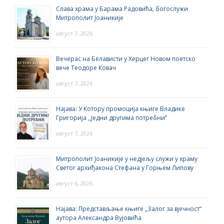
Слава храма у Барама Радовића, богослужи
Митрополит Јоаникије
август 7, 2026
Вечерас на Белависти у Херцег Новом поетско
вече Теодоре Ковач
август 7, 2026
Најава: У Котору промоција књиге Владике
Григорија ,,Једни другима потребни”
август 7, 2026
Митрополит Јоаникије у недјељу служи у храму
Светог архиђакона Стефана у Горњем Липову
август 6, 2026
Најава: Представљање књиге „Залог за вјечност“
аутора Александра Вујовића