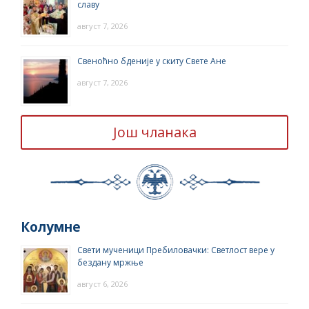
славу
август 7, 2026
Свеноћно бденије у скиту Свете Ане
август 7, 2026
Још чланака
Колумне
Свети мученици Пребиловачки: Светлост вере у
бездану мржње
август 6, 2026