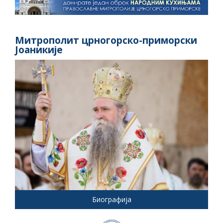
Митрополит црногорско-приморски
Јоаникије
Биографија