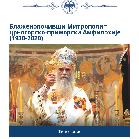
Блаженопочивши Митрополит
црногорско-приморски Амфилохије
(1938-2020)
Животопис