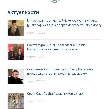
Актуелности
Митрополит Јоаникије: Ријеке крви фундинских
јунака однијеле у неповрат међуплеменску омразу
август 7, 2026
Посета Украјинској Православној Цркви
Митрополита немачког Григорија
август 7, 2026
Свештеник Слободан Лукић: Свету Параскеву
прослављамо молитвом, а не сујевјерјем
август 7, 2026
Свети Сава Трећи Архиепископ српски
август 7, 2026