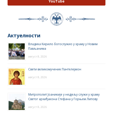
YouTube
Актуелности
Владика Кирило богослужио у храму у Новим
Пављанима
август 8, 2026
Свети великомученик Пантелејмон
август 8, 2026
Митрополит Јоаникије у недјељу служи у храму
Светог архиђакона Стефана у Горњем Липову
август 8, 2026