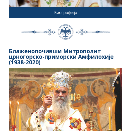
Биографија
Блаженопочивши Митрополит
црногорско-приморски Амфилохије
(1938-2020)