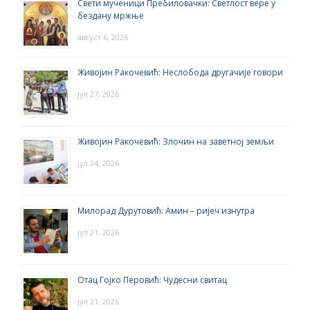
Свети мученици Пребиловачки: Светлост вере у
бездану мржње
август 6, 2026
Живојин Ракочевић: Неслобода другачије говори
јул 27, 2026
Живојин Ракочевић: Злочин на заветној земљи
јул 24, 2026
Милорад Дурутовић: Амин – ријеч изнутра
јул 21, 2026
Отац Гојко Перовић: Чудесни свитац
јул 21, 2026