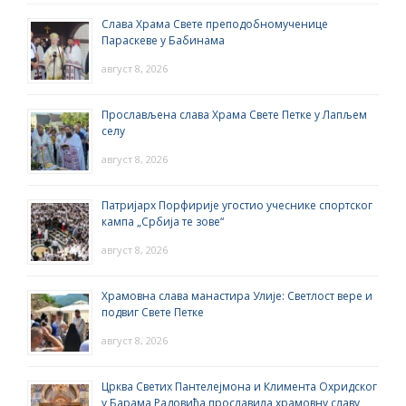
Слава Храма Свете преподобномученице
Параскеве у Бабинама
август 8, 2026
Прослављена слава Храма Свете Петке у Лапљем
селу
август 8, 2026
Патријарх Порфирије угостио учеснике спортског
кампа „Србија те зове“
август 8, 2026
Храмовна слава манастира Улије: Светлост вере и
подвиг Свете Петке
август 8, 2026
Црква Светих Пантелејмона и Климента Охридског
у Барама Радовића прославила храмовну славу