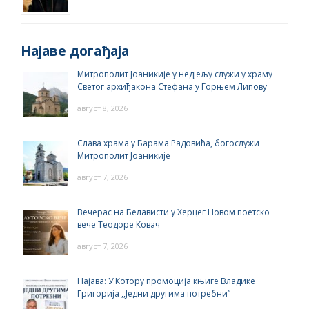
Најаве догађаја
Митрополит Јоаникије у недјељу служи у храму
Светог архиђакона Стефана у Горњем Липову
август 8, 2026
Слава храма у Барама Радовића, богослужи
Митрополит Јоаникије
август 7, 2026
Вечерас на Белависти у Херцег Новом поетско
вече Теодоре Ковач
август 7, 2026
Најава: У Котору промоција књиге Владике
Григорија ,,Једни другима потребни”