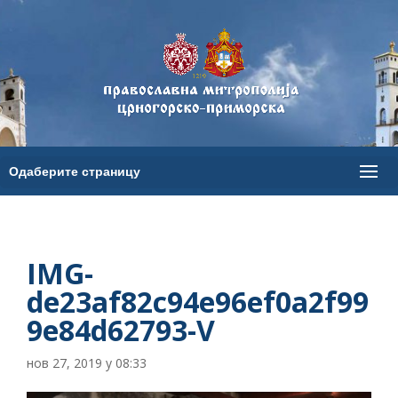
IMG-
de23af82c94e96ef0a2f99
9e84d62793-V
нов 27, 2019 у 08:33