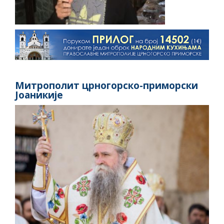
Митрополит црногорско-приморски
Јоаникије