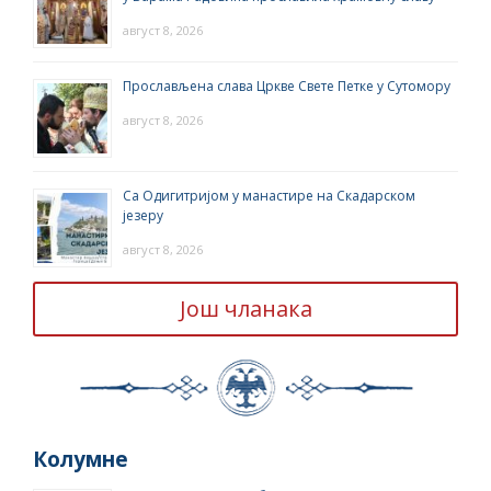
август 8, 2026
Прослављена слава Цркве Свете Петке у Сутомору
август 8, 2026
Са Одигитријом у манастире на Скадарском
језеру
август 8, 2026
Још чланака
Колумне