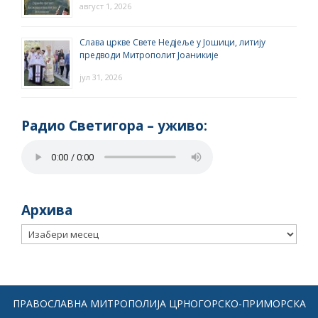
август 1, 2026
Слава цркве Свете Недјеље у Јошици, литију
предводи Митрополит Јоаникије
јул 31, 2026
Радио Светигора – yживо:
Архива
Архива
ПРАВОСЛАВНА МИТРОПОЛИЈА ЦРНОГОРСКО-ПРИМОРСКА