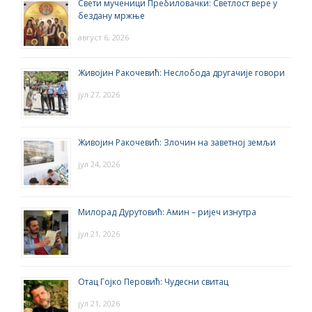
Свети мученици Пребиловачки: Светлост вере у
бездану мржње
август 6, 2026
Живојин Ракочевић: Неслобода другачије говори
јул 27, 2026
Живојин Ракочевић: Злочин на заветној земљи
јул 24, 2026
Милорад Дурутовић: Амин – ријеч изнутра
јул 21, 2026
Отац Гојко Перовић: Чудесни свитац
јул 21, 2026