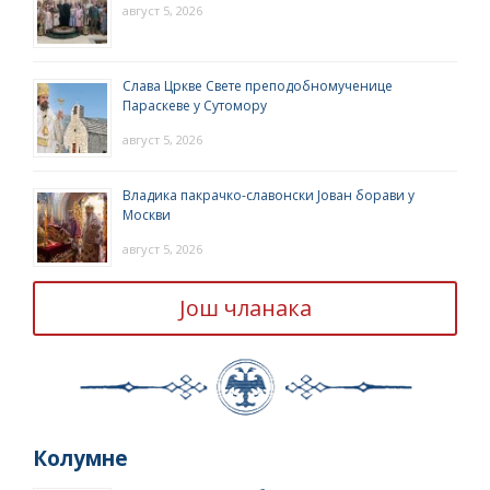
август 5, 2026
Слава Цркве Свете преподобномученице
Параскеве у Сутомору
август 5, 2026
Владика пакрачко-славонски Јован борави у
Москви
август 5, 2026
Још чланака
Колумне