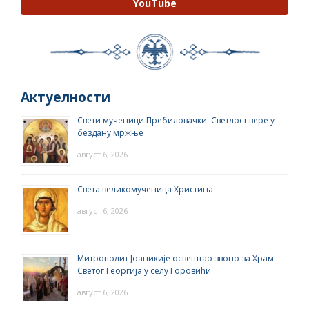
YouTube
Актуелности
Свети мученици Пребиловачки: Светлост вере у
бездану мржње
август 6, 2026
Света великомученица Христина
август 6, 2026
Митрополит Јоаникије освештао звоно за Храм
Светог Георгија у селу Горовићи
август 6, 2026