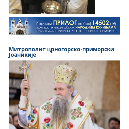
Митрополит црногорско-приморски
Јоаникије