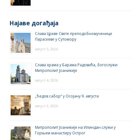
Најаве догађаја
Слава Цркве Свете преподобномученице
Параскеве у Сутомору
август 5, 2026
Слава храма у Барама Радовића, богослужи
Митрополит Јоаникије
август 4, 2026
„Ђедов сабор“ у Осојану 9. августа
август 2, 2026
Митрополит Јоаникије на Илиндан служи у
Горњем манастиру Острог