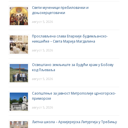
Свети мученици пребиловачки и
доњохерцеговачки
август 5, 2026
Прослављена слава Епархије будимљанско-
никшићке – Света Марија Магдалина
август 5, 2026
Освештано земљиште за будући храм у Бобову
код Пљеваља
август 5, 2026
Саопштење за јавност Митрополије црногорско-
приморске
август 5, 2026
Љетна школа – Архијерејска Литургија у Требињу