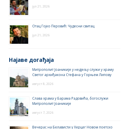
јул 21, 2026
Отац Гојко Перовић: Чудесни свитац
јул 21, 2026
Најаве догађаја
Митрополит Јоаникије у недјељу служи у храму
Светог архиђакона Стефана у Горњем Липову
август 8, 2026
Слава храма у Барама Радовића, богослужи
Митрополит Јоаникије
август 7, 2026
Вечерас на Белависти у Херцег Новом поетско