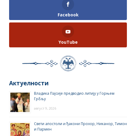
Facebook
YouTube
Актуелности
Владика Пајсије предводио литију у Горњем
Грбљу
август 9, 2026
Свети апостоли и ђакони Прохор, Никанор, Тимон
и Пармен