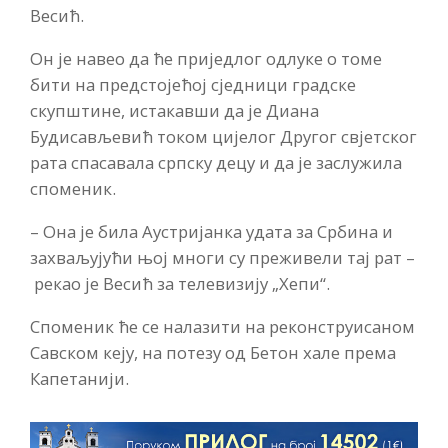
Весић.
Он је навео да ће приједлог одлуке о томе
бити на предстојећој сједници градске
скупштине, истакавши да је Диана
Будисављевић током цијелог Другог свјетског
рата спасавала српску децу и да је заслужила
споменик.
– Она је била Аустријанка удата за Србина и
захваљујући њој многи су преживели тај рат –
рекао је Весић за телевизију „Хепи“.
Споменик ће се налазити на реконструисаном
Савском кеју, на потезу од Бетон хале према
Капетанији.