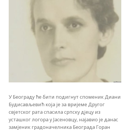
У Београду ће бити подигнут споменик Диани
Будисављевић која је за вријеме Другог
свјетског рата спасила српску дјецу из
усташког логора у Јасеновцу, најавио је данас
замјеник градоначелника Београда Горан