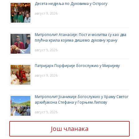
Десета недјеља по Духовима у Острогу
август 9, 2026
Митрополит Атанасије: Пост и молитва су као два
плућна крила којима дишемо духовну храну
август 9, 2026
Патријарх Порфирије богослужио у Миријеву
август 9, 2026
Митрополит Јоаникије богослужио у Храму Светог
архиђакона Стефана у Горњем Липову
август 9, 2026
Још чланака