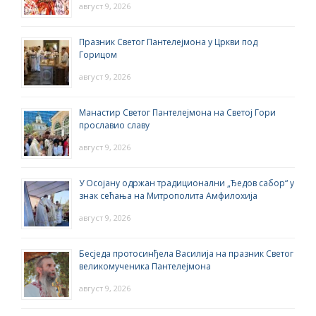
август 9, 2026
Празник Светог Пантелејмона у Цркви под
Горицом
август 9, 2026
Манастир Светог Пантелејмона на Светој Гори
прославио славу
август 9, 2026
У Осојану одржан традиционални „Ђедов сабор“ у
знак сећања на Митрополита Амфилохија
август 9, 2026
Бесједа протосинђела Василија на празник Светог
великомученика Пантелејмона
август 9, 2026