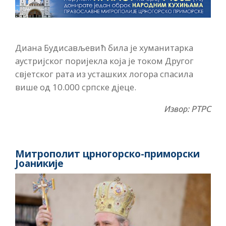
Диана Будисављевић била је хуманитарка
аустријског поријекла која је током Другог
свјетског рата из усташких логора спасила
више од 10.000 српске дјеце.
Извор: РТРС
Митрополит црногорско-приморски
Јоаникије