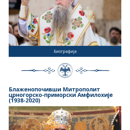
Биографија
Блаженопочивши Митрополит
црногорско-приморски Амфилохије
(1938-2020)