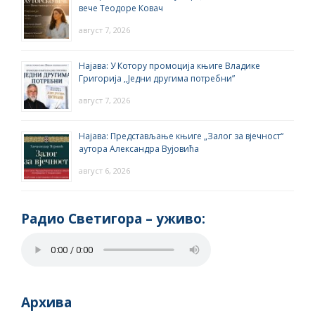
вече Теодоре Ковач
август 7, 2026
Најава: У Котору промоција књиге Владике
Григорија ,,Једни другима потребни”
август 7, 2026
Најава: Представљање књиге „Залог за вјечност“
аутора Александра Вујовића
август 6, 2026
Радио Светигора – yживо:
Архива