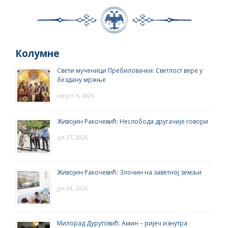
Колумне
Свети мученици Пребиловачки: Светлост вере у
бездану мржње
август 6, 2026
Живојин Ракочевић: Неслобода другачије говори
јул 27, 2026
Живојин Ракочевић: Злочин на заветној земљи
јул 24, 2026
Милорад Дурутовић: Амин – ријеч изнутра