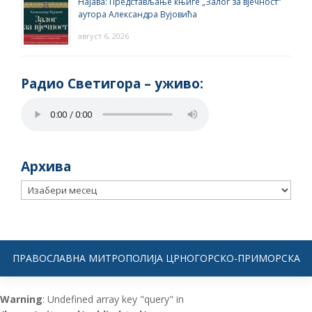
Најава: Представљање књиге „Залог за вјечност“
аутора Александра Вујовића
август 6, 2026
Радио Светигора – yживо:
Архива
Архива
ПРАВОСЛАВНА МИТРОПОЛИЈА ЦРНОГОРСКО-ПРИМОРСКА
Warning
: Undefined array key "query" in