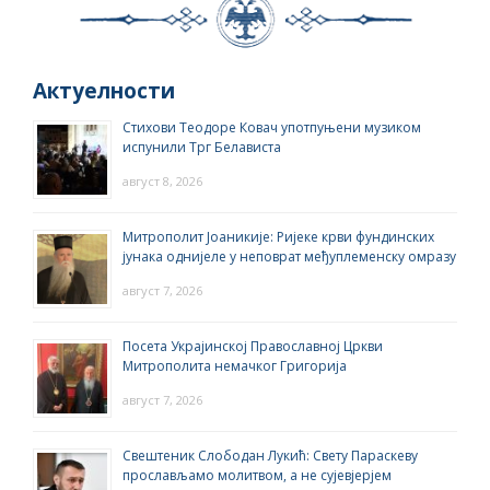
Актуелности
Стихови Теодоре Ковач употпуњени музиком
испунили Трг Белависта
август 8, 2026
Митрополит Јоаникије: Ријеке крви фундинских
јунака однијеле у неповрат међуплеменску омразу
август 7, 2026
Посета Украјинској Православној Цркви
Митрополита немачког Григорија
август 7, 2026
Свештеник Слободан Лукић: Свету Параскеву
прослављамо молитвом, а не сујевјерјем