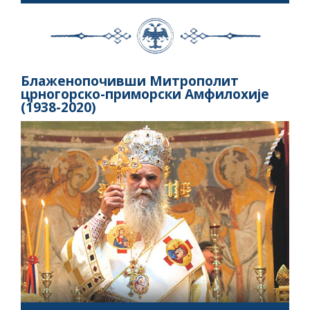
Блаженопочивши Митрополит
црногорско-приморски Амфилохије
(1938-2020)