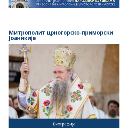
Митрополит црногорско-приморски
Јоаникије
Биографија