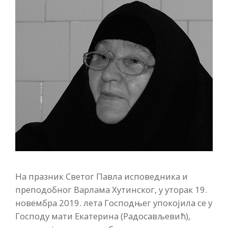
На празник Светог Павла исповедника и
преподобног Варлама Хутинског, у уторак 19.
новембра 2019. лета Господњег упокојила се у
Господу мати Екатерина (Радосављевић),