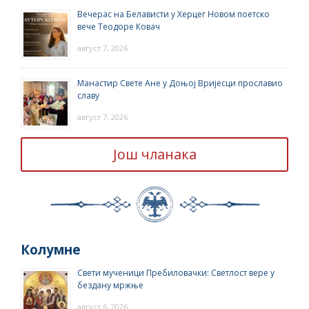
Вечерас на Белависти у Херцег Новом поетско
вече Теодоре Ковач
август 7, 2026
Манастир Свете Ане у Доњој Вријесци прославио
славу
август 7, 2026
Још чланака
Колумне
Свети мученици Пребиловачки: Светлост вере у
бездану мржње
август 6, 2026