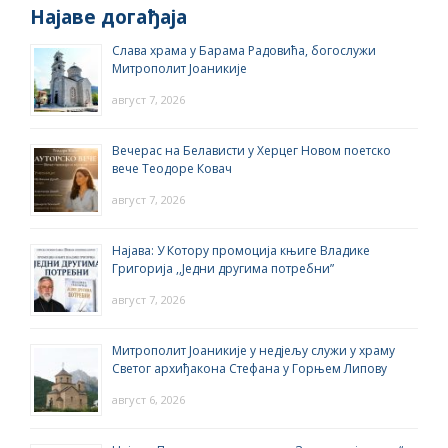
Најаве догађаја
Слава храма у Барама Радовића, богослужи
Митрополит Јоаникије
август 7, 2026
Вечерас на Белависти у Херцег Новом поетско
вече Теодоре Ковач
август 7, 2026
Најава: У Котору промоција књиге Владике
Григорија ,,Једни другима потребни”
август 7, 2026
Митрополит Јоаникије у недјељу служи у храму
Светог архиђакона Стефана у Горњем Липову
август 6, 2026