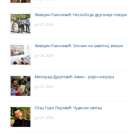
Живојин Ракочевић: Неслобода другачије говори
јул 27, 2026
Живојин Ракочевић: Злочин на заветној земљи
јул 24, 2026
Милорад Дурутовић: Амин – ријеч изнутра
јул 21, 2026
Отац Гојко Перовић: Чудесни свитац
јул 21, 2026