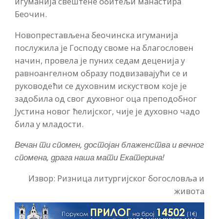
игуманија свештене обитељи манастира
Беочин.
Новопрестављена беочинска игуманија
послужила је Господу своме на благословен
начин, провела је пуних седам деценија у
равноангелном образу подвизавајући се и
руководећи се духовним искуством које је
задобила од свог духовног оца преподобног
Јустина новог ћелијског, чије је духовно чадо
била у младости.
Вечан ти спомен, достојан блаженства и вечног
спомена, драга наша мати Екатерина!
Извор: Ризница литургијског богословља и
живота