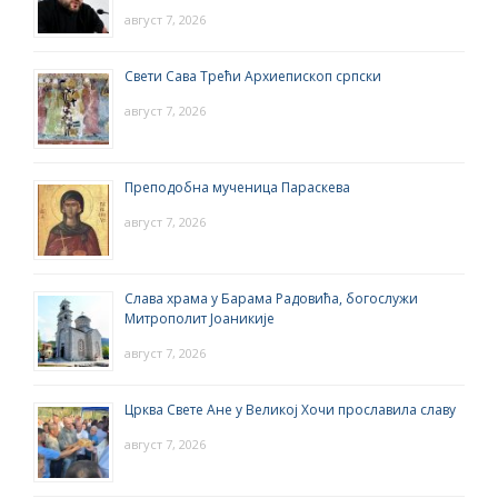
август 7, 2026
Свети Сава Трећи Архиепископ српски
август 7, 2026
Преподобна мученица Параскева
август 7, 2026
Слава храма у Барама Радовића, богослужи
Митрополит Јоаникије
август 7, 2026
Црква Свете Ане у Великој Хочи прославила славу
август 7, 2026