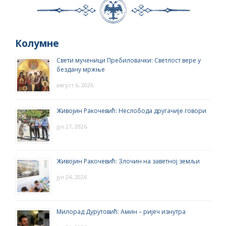
Колумне
Свети мученици Пребиловачки: Светлост вере у
бездану мржње
август 6, 2026
Живојин Ракочевић: Неслобода другачије говори
јул 27, 2026
Живојин Ракочевић: Злочин на заветној земљи
јул 24, 2026
Милорад Дурутовић: Амин – ријеч изнутра