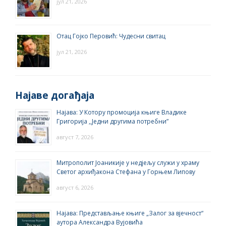
јул 21, 2026
Отац Гојко Перовић: Чудесни свитац
јул 21, 2026
Најаве догађаја
Најава: У Котору промоција књиге Владике
Григорија ,,Једни другима потребни”
август 7, 2026
Митрополит Јоаникије у недјељу служи у храму
Светог архиђакона Стефана у Горњем Липову
август 6, 2026
Најава: Представљање књиге „Залог за вјечност“
аутора Александра Вујовића