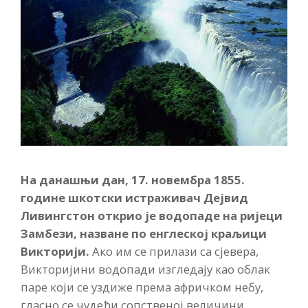
На данашњи дан,
17. новемб
ра
1855
.
године
шкотски истраживач Дејвид
Ливингстон открио је водопаде на р
иј
еци
Замбези, назване по енглеској краљици
Викторији.
Ако им се прилази са сјевера,
Викторијини водопади изгледају као облак
паре који се уздиже према афричком небу,
гласно се чудећи сопственој величини.