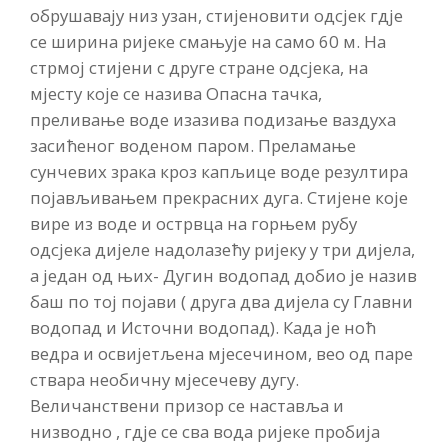
обрушавају низ узан, стијеновити одсјек гдје
се ширина ријеке смањује на само 60 м. На
стрмој стијени с друге стране одсјека, на
мјесту које се назива Опасна тачка,
преливање воде изазива подизање ваздуха
засићеног воденом паром. Преламање
сунчевих зрака кроз капљице воде резултира
појављивањем прекрасних дуга. Стијене које
вире из воде и острвца на горњем рубу
одсјека дијеле надолазећу ријеку у три дијела,
а један од њих- Дугин водопад добио је назив
баш по тој појави ( друга два дијела су Главни
водопад и Источни водопад). Када је ноћ
ведра и освијетљена мјесечином, вео од паре
ствара необичну мјесечеву дугу.
Величанствени призор се наставља и
низводно , гдје се сва вода ријеке пробија