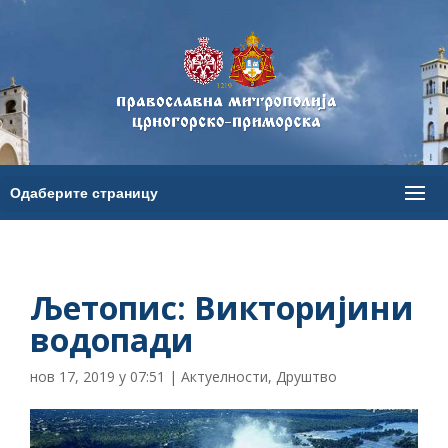
Љетопис: Викторијини
водопади
нов 17, 2019 у 07:51
|
Актуелности
,
Друштво