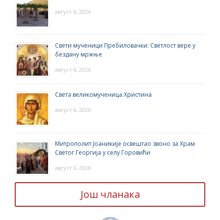
август 6, 2026
Свети мученици Пребиловачки: Светлост вере у
бездану мржње
август 6, 2026
Света великомученица Христина
август 6, 2026
Митрополит Јоаникије освештао звоно за Храм
Светог Георгија у селу Горовићи
август 6, 2026
Још чланака