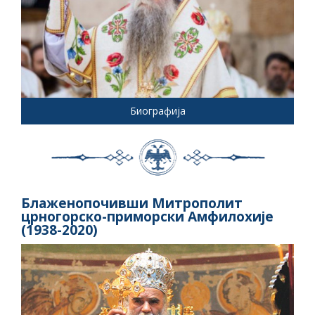
Биографија
Блаженопочивши Митрополит
црногорско-приморски Амфилохије
(1938-2020)