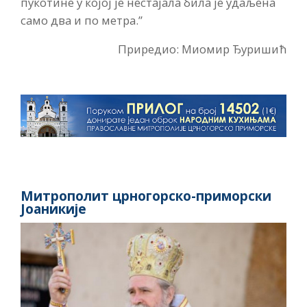
пукотине у којој је нестајала била је удаљена
само два и по метра.”
Приредио: Миомир Ђуришић
Митрополит црногорско-приморски
Јоаникије