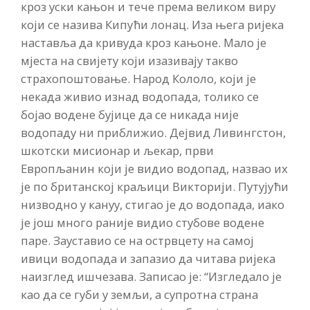
кроз уски кањон и тече према великом виру
који се назива Кипући лонац. Иза њега ријека
наставља да кривуда кроз кањоне. Мало је
мјеста на свијету који изазивају такво
страхопоштовање. Народ Кололо, који је
некада живио изнад водопада, толико се
бојао водене бујице да се никада није
водопаду ни приближио. Дејвид Ливингстон,
шкотски мисионар и љекар, први
Европљанин који је видио водопад, назвао их
је по британској краљици Викторији. Путујући
низводно у кануу, стигао је до водопада, иако
је још много раније видио стубове водене
паре. Зауставио се на острвцету на самој
ивици водопада и запазио да читава ријека
наизглед ишчезава. Записао је: “Изгледало је
као да се губи у земљи, а супротна страна