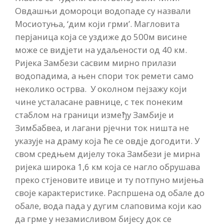
Овдашњи домороци водопаде су назвали
Мосиотуња, ‘дим који грми’. Магловита
перјаница која се уздиже до 500м висине
може се видјети на удаљености од 40 км.
Ријека Замбези сасвим мирно прилази
водопадима, а њен спори ток ремети само
неколико острва.
У околном пејзажу који
чине усталасане равнице, с тек понеким
стаблом на граници између Замбије и
Зимбабвеа, и лагани рјечни ток ништа не
указује на драму која ће се овдје догодити. У
свом средњем дијелу тока Замбези је мирна
ријека широка 1,6 км која се нагло обрушава
преко стјеновите ивице и ту потпуно мијења
своје карактеристике. Распршена од обале до
обале, вода пада у дугим слаповима који као
да грме у незамисливом бијесу док се