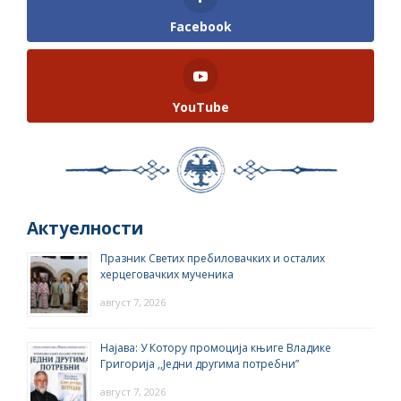
Facebook
YouTube
Актуелности
Празник Светих пребиловачких и осталих
херцеговачких мученика
август 7, 2026
Најава: У Котору промоција књиге Владике
Григорија ,,Једни другима потребни”
август 7, 2026