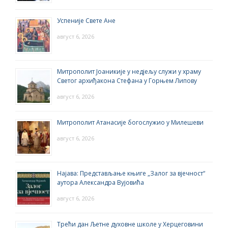
Успеније Свете Ане
август 6, 2026
Митрополит Јоаникије у недјељу служи у храму
Светог архиђакона Стефана у Горњем Липову
август 6, 2026
Митрополит Атанасије богослужио у Милешеви
август 6, 2026
Најава: Представљање књиге „Залог за вјечност“
аутора Александра Вујовића
август 6, 2026
Трећи дан Љетне духовне школе у Херцеговини