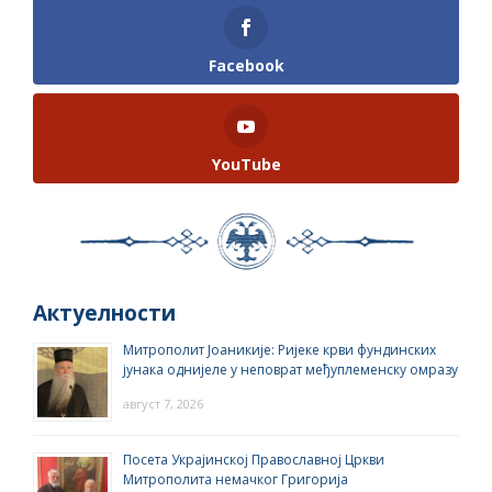
Facebook
YouTube
Актуелности
Митрополит Јоаникије: Ријеке крви фундинских
јунака однијеле у неповрат међуплеменску омразу
август 7, 2026
Посета Украјинској Православној Цркви
Митрополита немачког Григорија