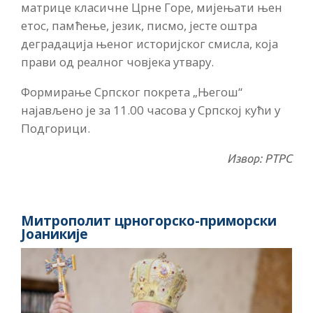
матрице класичне Црне Горе, мијењати њен
етос, памћење, језик, писмо, јесте оштра
деградација њеног историјског смисла, која
прави од реалног човјека утвару.
Формирање Српског покрета „Његош“
најављено је за 11.00 часова у Српској кући у
Подгорици.
Извор: РТРС
Митрополит црногорско-приморски
Јоаникије