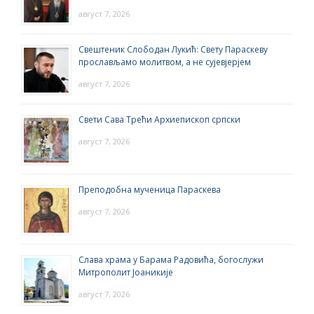
август 7, 2026
Свештеник Слободан Лукић: Свету Параскеву
прослављамо молитвом, а не сујевјерјем
август 7, 2026
Свети Сава Трећи Архиепископ српски
август 7, 2026
Преподобна мученица Параскева
август 7, 2026
Слава храма у Барама Радовића, богослужи
Митрополит Јоаникије
август 7, 2026