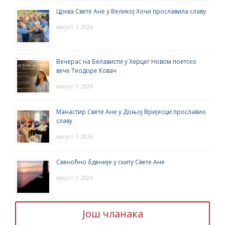
Црква Свете Ане у Великој Хочи прославила славу
август 7, 2026
Вечерас на Белависти у Херцег Новом поетско
вече Теодоре Ковач
август 7, 2026
Манастир Свете Ане у Доњој Вријесци прославио
славу
август 7, 2026
Свеноћно бденије у скиту Свете Ане
август 7, 2026
Још чланака