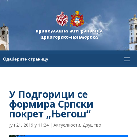
У Подгорици се
формира Српски
покрет „Његош“
јун 21, 2019 у 11:24
|
Актуелности
,
Друштво