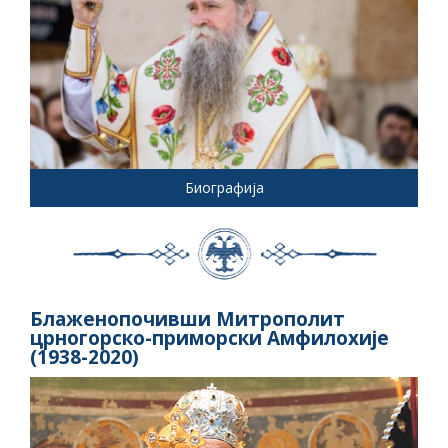
Биографија
Блаженопочивши Митрополит
црногорско-приморски Амфилохије
(1938-2020)