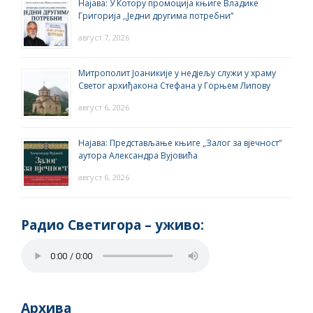
Најава: У Котору промоција књиге Владике
Григорија ,,Једни другима потребни”
август 7, 2026
Митрополит Јоаникије у недјељу служи у храму
Светог архиђакона Стефана у Горњем Липову
август 6, 2026
Најава: Представљање књиге „Залог за вјечност“
аутора Александра Вујовића
август 6, 2026
Радио Светигора – yживо:
Архива