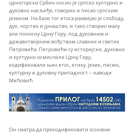
црногорски Србин носио је српско културно и
духовно насљеђе, говорио и писао српским
језиком. На бази тог етоса развијао је слободу,
дух, чојство и јунаштво, и тако створио малу
али поносну Црну Гору, под духовним и
државотворним вођством славних и светих
Петровића. Петровићи су историјски, духовно
и културно осмислили Црну Гору,
кодификовали њен етос, етику, језик, писмо,
културну и духовну припадност – наводи
Мићовић.
Он сматра да прекодификовати основне