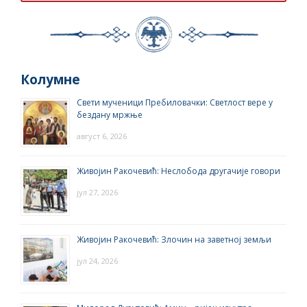
Колумне
Свети мученици Пребиловачки: Светлост вере у
бездану мржње
август 6, 2026
Живојин Ракочевић: Неслобода другачије говори
јул 27, 2026
Живојин Ракочевић: Злочин на заветној земљи
јул 24, 2026