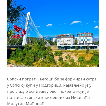
Српски покрет „Његош“ биће формиран сутра
у Српској кући у Подгорици, најављено је у
прогласу о оснивању овог покрета који је
потписао српски књижевник из Никишћа
Милутин Мићовић.