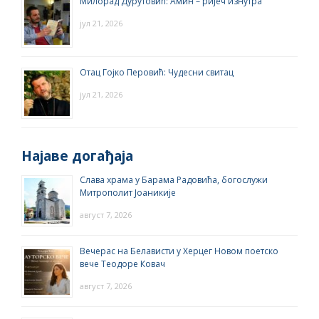
Милорад Дурутовић: Амин – ријеч изнутра
јул 21, 2026
Отац Гојко Перовић: Чудесни свитац
јул 21, 2026
Најаве догађаја
Слава храма у Барама Радовића, богослужи
Митрополит Јоаникије
август 7, 2026
Вечерас на Белависти у Херцег Новом поетско
вече Теодоре Ковач
август 7, 2026