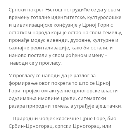
Српски покрет Његош потрудиће се да у овом
времену тоталне идентитетске, културолошке
и цивилизацијске конфузије у Црној Гори с
остатком народа који је остао на свом темељу,
пронађе модус вивенди, духовне, културне и
сазнајне ревитализације, како би остали, и
наново постали у свом рођеном имену –
наводи се у прогласу.
У прогласу се наводи да је разлог за
формирање овог покрета то што се Црној
Гори, пројектом актуелне црногорске власти
одузимања имовине цркви, ситематски
разара природни темељ, а уграђује вјештачки.
– Природни човјек класичне Црне Горе, био
Србин-Црногорац, српски Црногорац, или