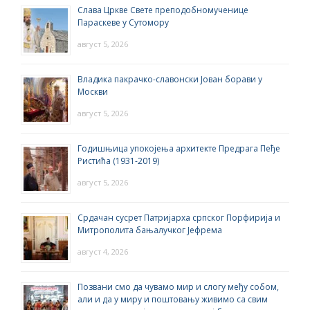
Слава Цркве Свете преподобномученице
Параскеве у Сутомору
август 5, 2026
Владика пакрачко-славонски Јован борави у
Москви
август 5, 2026
Годишњица упокојења архитекте Предрага Пеђе
Ристића (1931-2019)
август 5, 2026
Срдачан сусрет Патријарха српског Порфирија и
Митрополита бањалучког Јефрема
август 4, 2026
Позвани смо да чувамо мир и слогу међу собом,
али и да у миру и поштовању живимо са свим