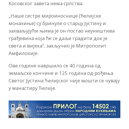
Косовског завета нема српства.
„Наше сестре мироиноснице (ћелијске
монахиње) су бринуле о старцу Јустину и
захваљујући њима је он постао неуништива
грађевина која ће се даље градити док је
света и вијека“, закључио је Митрополит
Амфилохије.
Ове године навршило се 40 година од
земаљске кончине и 125 година од рођења
Светог Јустина Ћелијског чије мошти се чувају
у манастиру Ћелије.