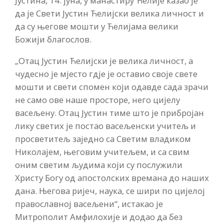
Јустина, 14. јуна, у манастиру Ћелије казао је
да је Свети Јустин Ћелијски велика личност и
да су његове мошти у Ћелијама велики
Божији благослов.
„Отац Јустин Ћелијски је велика личност, а
чудесно је мјесто гдје је оставио своје свете
мошти и свети спомен који одавде сада зрачи
не само ове наше просторе, него цијелу
васељену. Отац Јустин тиме што је прибројан
лику светих је постао васељенски учитељ и
просветитељ заједно са Светим владиком
Николајем, његовим учитељем, и са свим
оним светим људима који су послужили
Христу Богу од апостолских времана до наших
дана. Његова ријеч, наука, се шири по цијелој
православној васељени“, истакао је
Митрополит Амфилохије и додао да без