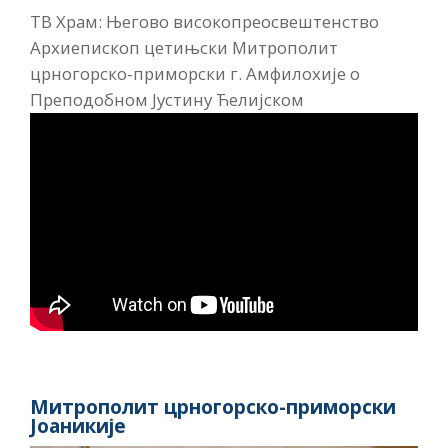
ТВ Храм: Његово високопреосвештенство
Архиепископ цетињски Митрополит
црногорско-приморски г. Амфилохије о
Преподобном Јустину Ћелијском
Митрополит црногорско-приморски
Јоаникије