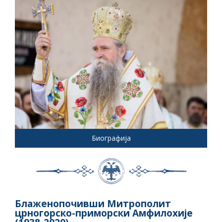
Биографија
Блаженопочивши Митрополит
црногорско-приморски Амфилохије