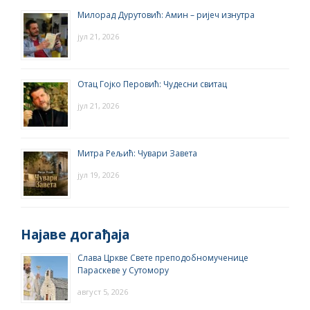
Милорад Дурутовић: Амин – ријеч изнутра
јул 21, 2026
Отац Гојко Перовић: Чудесни свитац
јул 21, 2026
Митра Рељић: Чувари Завета
јул 19, 2026
Најаве догађаја
Слава Цркве Свете преподобномученице
Параскеве у Сутомору
август 5, 2026