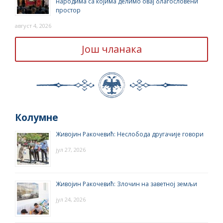
народима са којима делимо овај благословени
простор
август 4, 2026
Још чланака
Колумне
Живојин Ракочевић: Неслобода другачије говори
јул 27, 2026
Живојин Ракочевић: Злочин на заветној земљи
јул 24, 2026