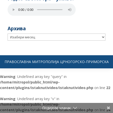
Архива
Архива
ПРАВОСЛАВНА МИТРОПОЛИЈА ЦРНОГОРСКО-ПРИМОРСКА
Warning
: Undefined array key "query" in
/home/mitropol/public_html/wp-
content/plugins/istaknutivideo/istaknutivideo.php
on line
22
Warning
: Undefined array key "v" in
/home/mitropol/public_html/wp-
Подијели чланак
content/plugins/istaknutivideo/istaknutivideo.php
on line
24