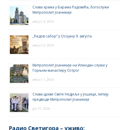
Слава храма у Барама Радовића, богослужи
Митрополит Јоаникије
август 4, 2026
„Ђедов сабор“ у Осојану 9. августа
август 2, 2026
Митрополит Јоаникије на Илиндан служи у
Горњем манастиру Острог
август 1, 2026
Слава цркве Свете Недјеље у Јошици, литију
предводи Митрополит Јоаникије
јул 31, 2026
Радио Светигора – yживо: