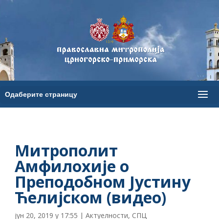
Митрополит
Амфилохије о
Преподобном Јустину
Ћелијском (видео)
јун 20, 2019 у 17:55
|
Актуелности
,
СПЦ