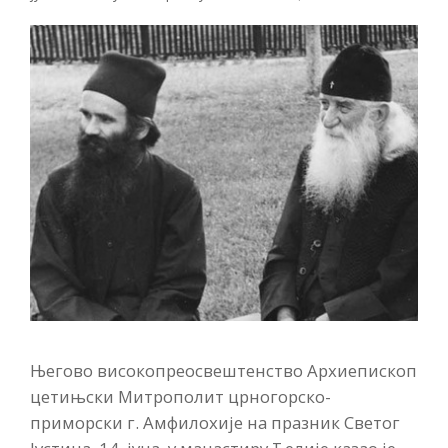
Његово високопреосвештенство Архиепископ
цетињски Митрополит црногорско-
приморски г. Амфилохије на празник Светог