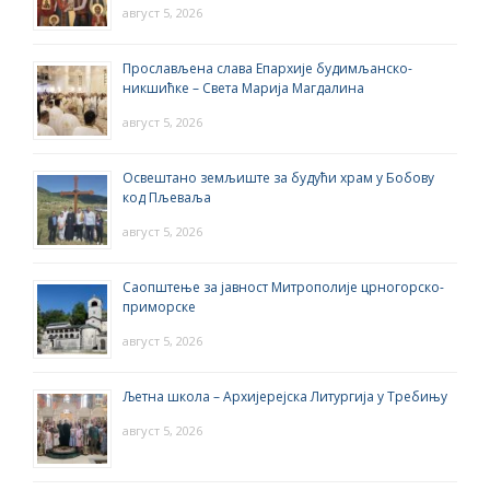
август 5, 2026
Прослављена слава Епархије будимљанско-
никшићке – Света Марија Магдалина
август 5, 2026
Освештано земљиште за будући храм у Бобову
код Пљеваља
август 5, 2026
Саопштење за јавност Митрополије црногорско-
приморске
август 5, 2026
Љетна школа – Архијерејска Литургија у Требињу
август 5, 2026