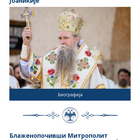
Јоаникије
Биографија
Блаженопочивши Митрополит