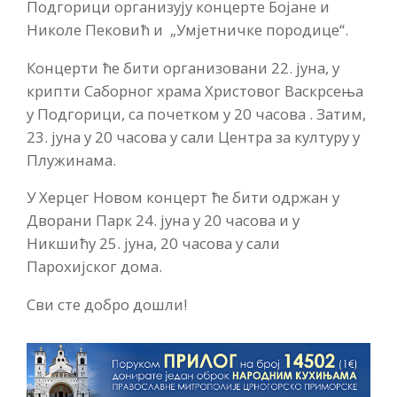
Подгорици oрганизују концерте Боjане и
Николе Пековић и „Умјетничке породице“.
Концерти ће бити организовани 22. јуна, у
крипти Саборног храма Христовог Васкрсења
у Подгорици, са почетком у 20 часова . Затим,
23. јуна у 20 часова у сали Центра за културу у
Плужинама.
У Херцег Новом концерт ће бити одржан у
Дворани Парк 24. јуна у 20 часова и у
Никшићу 25. јуна, 20 часова у сали
Парохијског дома.
Сви сте добро дошли!