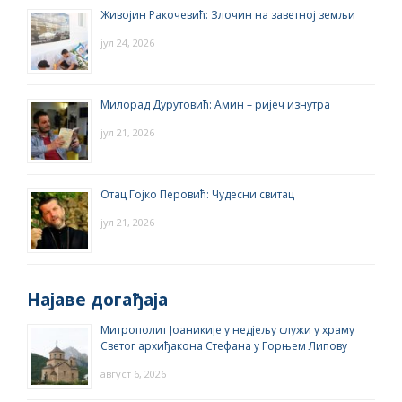
Живојин Ракочевић: Злочин на заветној земљи
јул 24, 2026
Милорад Дурутовић: Амин – ријеч изнутра
јул 21, 2026
Отац Гојко Перовић: Чудесни свитац
јул 21, 2026
Најаве догађаја
Митрополит Јоаникије у недјељу служи у храму
Светог архиђакона Стефана у Горњем Липову
август 6, 2026