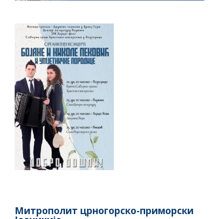
Митрополит црногорско-приморски