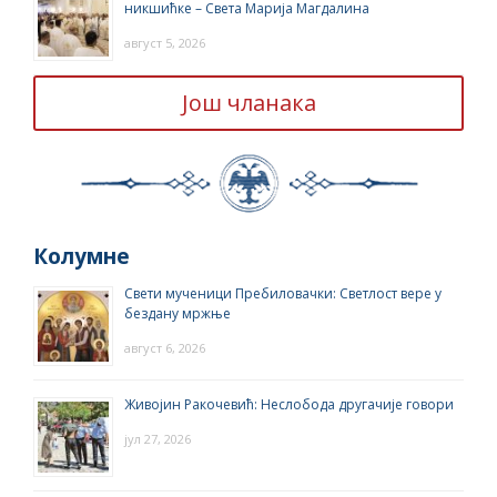
никшићке – Света Марија Магдалина
август 5, 2026
Још чланака
Колумне
Свети мученици Пребиловачки: Светлост вере у
бездану мржње
август 6, 2026
Живојин Ракочевић: Неслобода другачије говори
јул 27, 2026