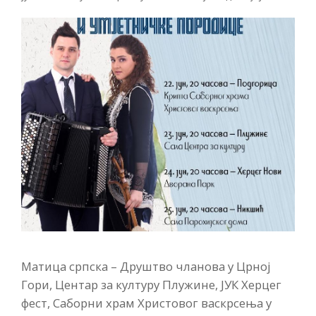
Матица српска – Друштво чланова у Црној
Гори, Центар за културу Плужине, ЈУК Херцег
фест, Саборни храм Христовог васкрсења у