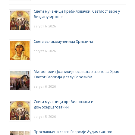
Свети мученици Пребиловачки: Светлост вере у
бездану мржње
август 6, 2026
Света великомученица Христина
август 6, 2026
Митрополит Јоаникије освештао звоно за Храм
Светог Георгија у селу Горовићи
август 6, 2026
Свети мученици пребиловачки и
доњохерцеговачки
август 5, 2026
Прослављена слава Епархије будимљанско-