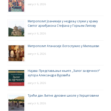
август 6, 2026
Митрополит Јоаникије у недјељу служи у храму
Светог архиђакона Стефана у Горњем Липову
август 6, 2026
Митрополит Атанасије богослужио у Милешеви
август 6, 2026
Најава: Представљање књиге „Залог за вјечност“
аутора Александра Вујовића
август 6, 2026
Трећи дан Љетне духовне школе у Херцеговини
август 6, 2026