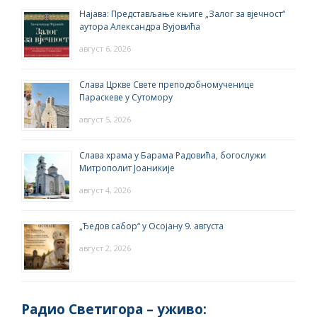
Најава: Представљање књиге „Залог за вјечност“
аутора Александра Вујовића
август 6, 2026
Слава Цркве Свете преподобномученице
Параскеве у Сутомору
август 5, 2026
Слава храма у Барама Радовића, богослужи
Митрополит Јоаникије
август 4, 2026
„Ђедов сабор“ у Осојану 9. августа
август 2, 2026
Радио Светигора – yживо: