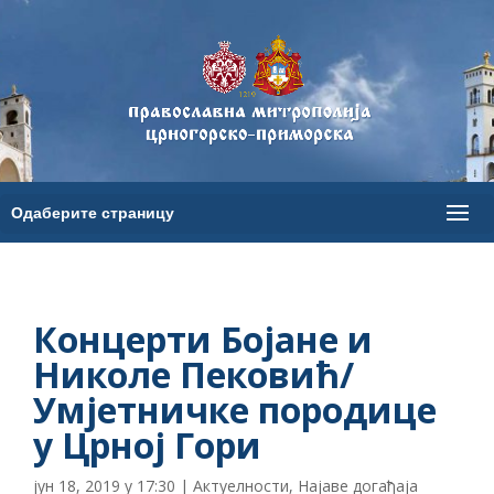
Концерти Бојане и
Николе Пековић/
Умјетничке породице
у Црној Гори
јун 18, 2019 у 17:30
|
Актуелности
,
Најаве догађаја