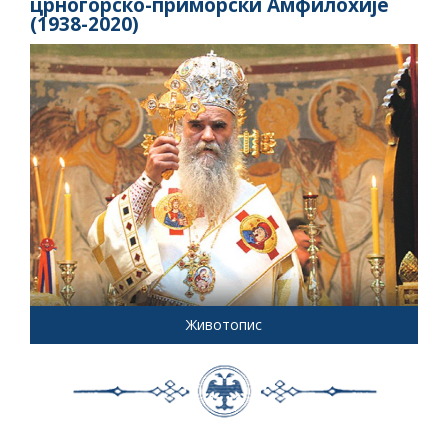
црногорско-приморски Амфилохије
(1938-2020)
Животопис