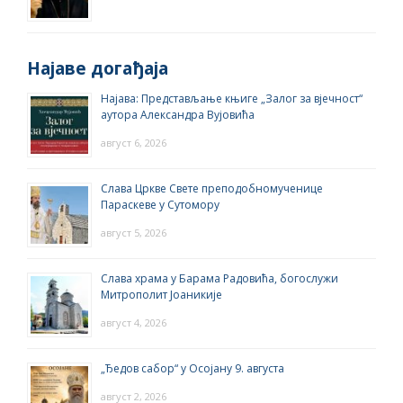
Најаве догађаја
Најава: Представљање књиге „Залог за вјечност“
аутора Александра Вујовића
август 6, 2026
Слава Цркве Свете преподобномученице
Параскеве у Сутомору
август 5, 2026
Слава храма у Барама Радовића, богослужи
Митрополит Јоаникије
август 4, 2026
„Ђедов сабор“ у Осојану 9. августа
август 2, 2026