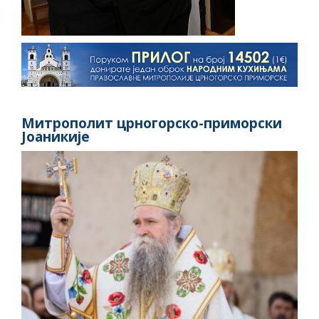
Митрополит црногорско-приморски
Јоаникије