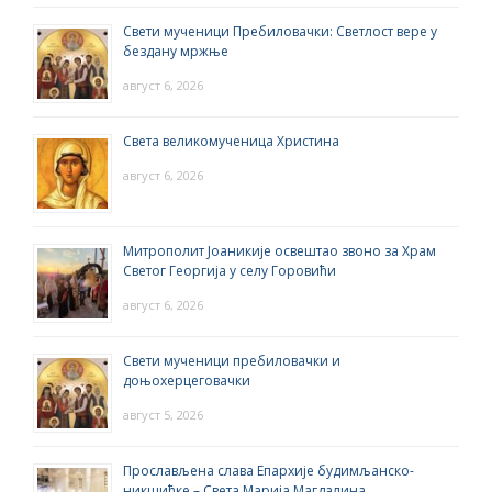
Свети мученици Пребиловачки: Светлост вере у
бездану мржње
август 6, 2026
Света великомученица Христина
август 6, 2026
Митрополит Јоаникије освештао звоно за Храм
Светог Георгија у селу Горовићи
август 6, 2026
Свети мученици пребиловачки и
доњохерцеговачки
август 5, 2026
Прослављена слава Епархије будимљанско-
никшићке – Света Марија Магдалина