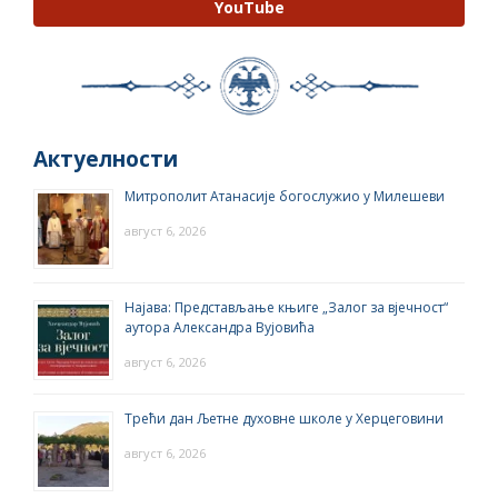
YouTube
Актуелности
Митрополит Атанасије богослужио у Милешеви
август 6, 2026
Најава: Представљање књиге „Залог за вјечност“
аутора Александра Вујовића
август 6, 2026
Трећи дан Љетне духовне школе у Херцеговини
август 6, 2026