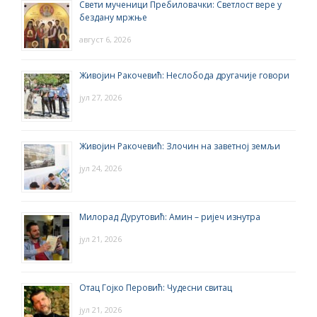
Свети мученици Пребиловачки: Светлост вере у
бездану мржње
август 6, 2026
Живојин Ракочевић: Неслобода другачије говори
јул 27, 2026
Живојин Ракочевић: Злочин на заветној земљи
јул 24, 2026
Милорад Дурутовић: Амин – ријеч изнутра
јул 21, 2026
Отац Гојко Перовић: Чудесни свитац
јул 21, 2026