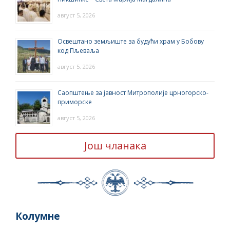
август 5, 2026
Освештано земљиште за будући храм у Бобову
код Пљеваља
август 5, 2026
Саопштење за јавност Митрополије црногорско-
приморске
август 5, 2026
Још чланака
Колумне