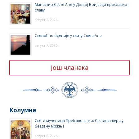
Манастир Свете Ане у Доњој Вријесци прославио
славу
август 7, 2026
Свеноћно бденије у скиту Свете Ане
август 7, 2026
Још чланака
Колумне
Свети мученици Пребиловачки: Светлост вере у
бездану мржње
август 6, 2026