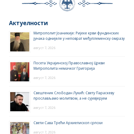
Актуелности
Митрополит Јоаникије: Ријеке крви фундинских
јунака однијеле у неповрат међуплеменску омразу
август 7, 2026
Посета Украјинској Православној Цркви
Митрополита немачког Григорија
август 7, 2026
Свештеник Слободан Лукић: Свету Параскеву
прослављамо молитвом, а не сујевјерјем
август 7, 2026
Свети Сава Трећи Архиепископ српски
август 7, 2026