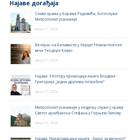
Најаве догађаја
Слава храма у Барама Радовића, богослужи
Митрополит Јоаникије
август 7, 2026
Вечерас на Белависти у Херцег Новом поетско
вече Теодоре Ковач
август 7, 2026
Најава: У Котору промоција књиге Владике
Григорија ,,Једни другима потребни”
август 7, 2026
Митрополит Јоаникије у недјељу служи у храму
Светог архиђакона Стефана у Горњем Липову
август 6, 2026
Најава: Представљање књиге „Залог за вјечност“