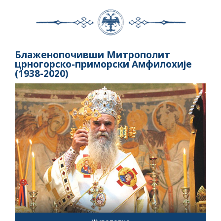
Блаженопочивши Митрополит
црногорско-приморски Амфилохије
(1938-2020)