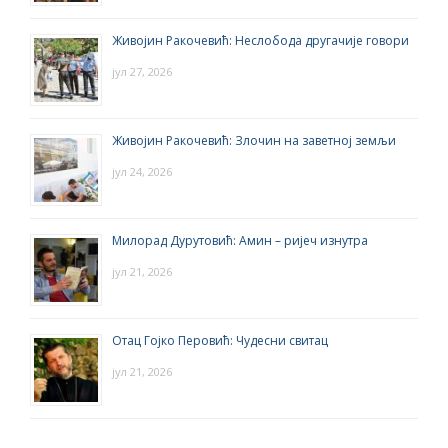
Живојин Ракочевић: Неслобода другачије говори
јул 27, 2026
Живојин Ракочевић: Злочин на заветној земљи
јул 24, 2026
Милорад Дурутовић: Амин – ријеч изнутра
јул 21, 2026
Отац Гојко Перовић: Чудесни свитац
јул 21, 2026