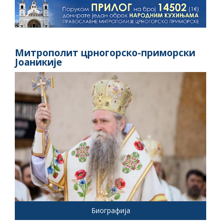
Митрополит црногорско-приморски
Јоаникије
Биографија