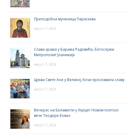
Преподобна мученица Параскева
август 7, 2026
Слава храма у Барама Радовића, богослужи
Митрополит Јоаникије
август 7, 2026
Црква Свете Ане у Великој Хочи прославила славу
август 7, 2026
Вечерас на Белависти у Херцег Новом поетско
вече Теодоре Ковач
август 7, 2026