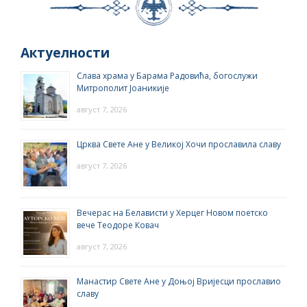
Актуелности
Слава храма у Барама Радовића, богослужи
Митрополит Јоаникије
август 7, 2026
Црква Свете Ане у Великој Хочи прославила славу
август 7, 2026
Вечерас на Белависти у Херцег Новом поетско
вече Теодоре Ковач
август 7, 2026
Манастир Свете Ане у Доњој Вријесци прославио
славу