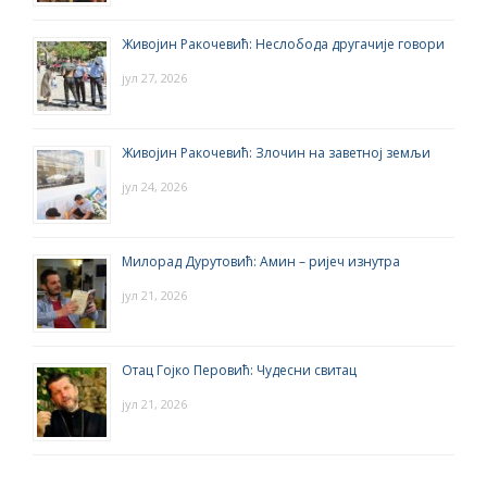
Живојин Ракочевић: Неслобода другачије говори
јул 27, 2026
Живојин Ракочевић: Злочин на заветној земљи
јул 24, 2026
Милорад Дурутовић: Амин – ријеч изнутра
јул 21, 2026
Отац Гојко Перовић: Чудесни свитац
јул 21, 2026