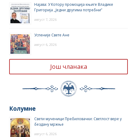
Најава: У Котору промоција књиге Владике
Григорија ,,Једни другима потребни”
август 7, 2026
Успеније Свете Ане
август 6, 2026
Још чланака
Колумне
Свети мученици Пребиловачки: Светлост вере у
бездану мржње
август 6, 2026