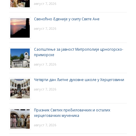
август 7, 2026
Свеноћно бденије у скиту Свете Ане
август 7, 2026
Саопштење за јавност Митрополије црногорско-
приморске
август 7, 2026
Четврти дан Љетне духовне школе у Херцеговини
август 7, 2026
Празник Светих пребиловачких и осталих
херцеговачких мученика
август 7, 2026