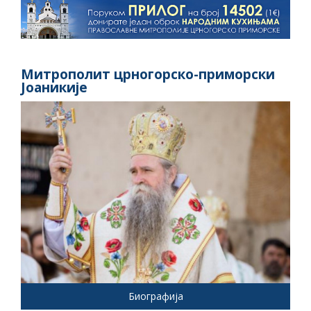
Митрополит црногорско-приморски
Јоаникије
Биографија