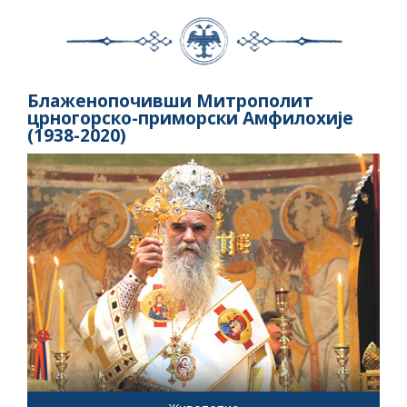
Блаженопочивши Митрополит
црногорско-приморски Амфилохије
(1938-2020)