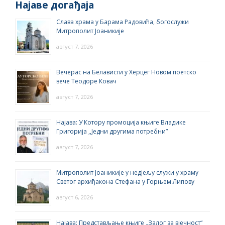
Најаве догађаја
Слава храма у Барама Радовића, богослужи
Митрополит Јоаникије
август 7, 2026
Вечерас на Белависти у Херцег Новом поетско
вече Теодоре Ковач
август 7, 2026
Најава: У Котору промоција књиге Владике
Григорија ,,Једни другима потребни”
август 7, 2026
Митрополит Јоаникије у недјељу служи у храму
Светог архиђакона Стефана у Горњем Липову
август 6, 2026
Најава: Представљање књиге „Залог за вјечност“