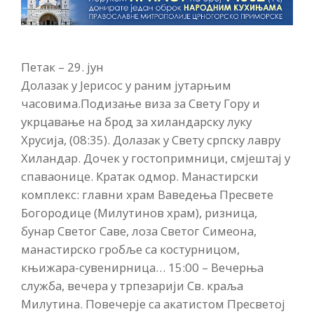
Петак – 29. јун
Долазак у Јерисос у раним јутарњим
часовима.Подизање виза за Свету Гору и
укрцавање на брод за хиландарску луку
Хрусија, (08:35). Долазак у Свету српску лавру
Хиландар. Дочек у гостопримници, смјештај у
спаваонице. Кратак одмор. Манастирски
комплекс: главни храм Ваведења Пресвете
Богородице (Милутинов храм), ризница,
бунар Светог Саве, лоза Светог Симеона,
манастирско гробље са костурницом,
књижара-сувенирница… 15:00 – Вечерња
служба, вечера у трпезарији Св. краља
Милутина. Повечерје са акатистом Пресветој