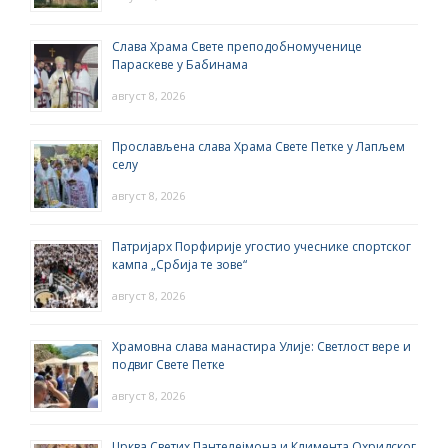
Слава Храма Свете преподобномученице
Параскеве у Бабинама
август 8, 2026
Прослављена слава Храма Свете Петке у Лапљем
селу
август 8, 2026
Патријарх Порфирије угостио учеснике спортског
кампа „Србија те зове“
август 8, 2026
Храмовна слава манастира Улије: Светлост вере и
подвиг Свете Петке
август 8, 2026
Црква Светих Пантелејмона и Климента Охридског