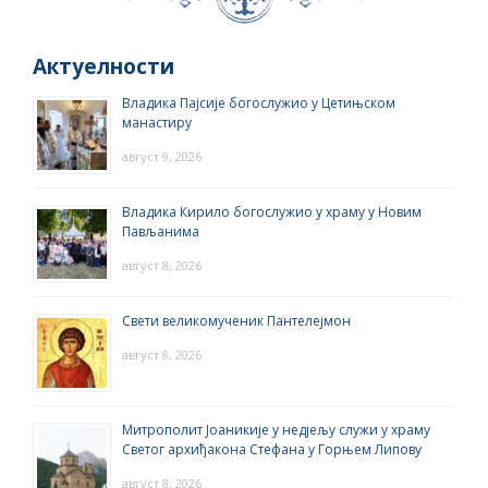
Актуелности
Владика Пајсије богослужио у Цетињском
манастиру
август 9, 2026
Владика Кирило богослужио у храму у Новим
Пављанима
август 8, 2026
Свети великомученик Пантелејмон
август 8, 2026
Митрополит Јоаникије у недјељу служи у храму
Светог архиђакона Стефана у Горњем Липову
август 8, 2026