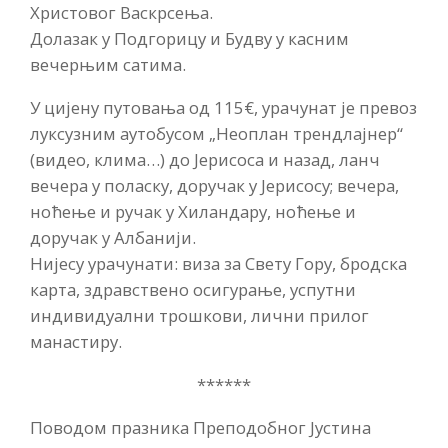
Христовог Васкрсења.
Долазак у Подгорицу и Будву у касним
вечерњим сатима.
У цијену путовања од 115€, урачунат је превоз
луксузним аутобусом „Неоплан трендлајнер“
(видео, клима…) до Јерисоса и назад, ланч
вечера у поласку, доручак у Јерисосу; вечера,
ноћење и ручак у Хиландару, ноћење и
доручак у Албанији.
Нијесу урачунати: виза за Свету Гору, бродска
карта, здравствено осигурање, успутни
индивидуални трошкови, лични прилог
манастиру.
******
Поводом празника Преподобног Јустина