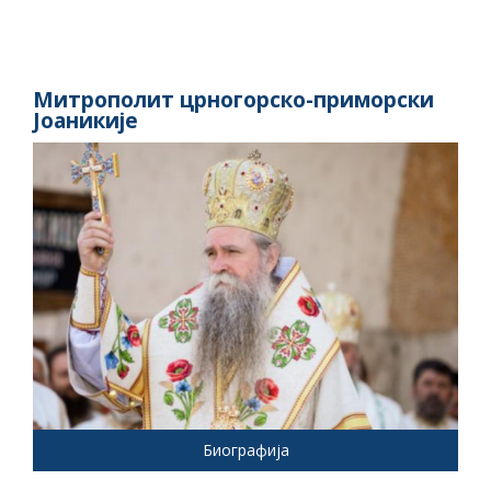
Митрополит црногорско-приморски
Јоаникије
Биографија