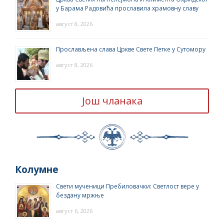
у Барама Радовића прославила храмовну славу
август 8, 2026
Прослављена слава Цркве Свете Петке у Сутомору
август 8, 2026
Још чланака
Колумне
Свети мученици Пребиловачки: Светлост вере у
бездану мржње
август 6, 2026