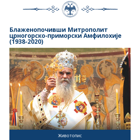
Блаженопочивши Митрополит
црногорско-приморски Амфилохије
(1938-2020)
Животопис