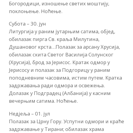
Богородици, изношење светих моштију,
поклоњење. Ноћење.
Субота – 30. јун
Литургија у раним јутарњим сатима, објед,
обилазак пирга Св. краља Милутина,
Душановог крста…Полазак за арсану Хрусија,
обилазак скита Светог Василија Солунског
(Хрусија), брод за Јерисос. Кратак одмор у
Јерисосу и полазак за Подгорицу у раним
поподневним часовима, истим путем. Кратка
задржавања ради одмора и освежења.
Долазак у Подградец (Албанија) у касним
вечерњим сатима. Ноћење.
Недјеља – 01. јул
Полазак за Црну Гору. Успутни одмори и краће
задржавање у Тирани; обилазак храма