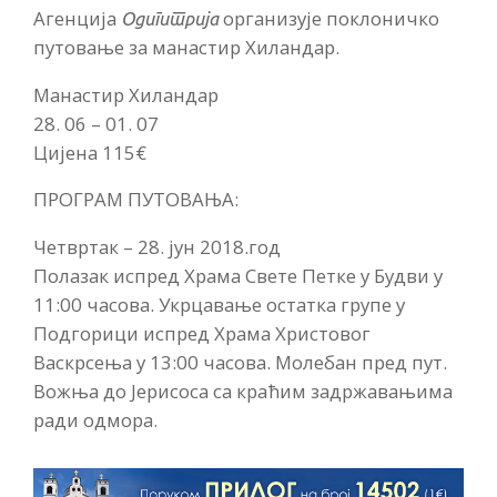
Агенција
организује поклоничко
Одигитрија
путовање за манастир Хиландар.
Манастир Хиландар
28. 06 – 01. 07
Цијена 115€
ПРОГРАМ ПУТОВАЊА:
Четвртак – 28. јун 2018.год
Полазак испред Храма Свете Петке у Будви у
11:00 часова. Укрцавање остатка групе у
Подгорици испред Храма Христовог
Васкрсења у 13:00 часова. Молебан пред пут.
Вожња до Јерисоса са краћим задржавањима
ради одмора.