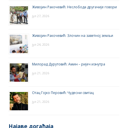
Живојин Ракочевић: Неслобода другачије говори
јул 27, 2026
Живојин Ракочевић: Злочин на заветној земљи
јул 24, 2026
Милорад Дурутовић: Амин – ријеч изнутра
јул 21, 2026
Отац Гојко Перовић: Чудесни свитац
јул 21, 2026
Најаве догађаја