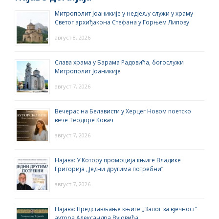
Митрополит Јоаникије у недјељу служи у храму
Светог архиђакона Стефана у Горњем Липову
август 8, 2026
Слава храма у Барама Радовића, богослужи
Митрополит Јоаникије
август 7, 2026
Вечерас на Белависти у Херцег Новом поетско
вече Теодоре Ковач
август 7, 2026
Најава: У Котору промоција књиге Владике
Григорија ,,Једни другима потребни”
август 7, 2026
Најава: Представљање књиге „Залог за вјечност“
аутора Александра Вујовића