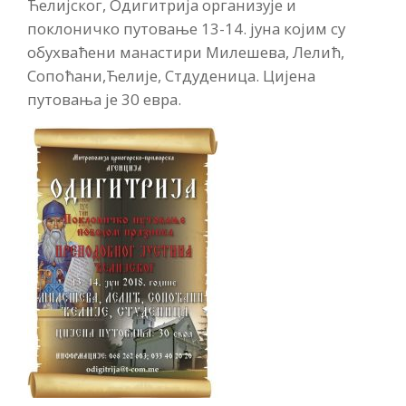
Ћелијског, Одигитрија организује и
поклоничко путовање 13-14. јуна којим су
обухваћени манастири Милешева, Лелић,
Сопоћани,Ћелије, Стдуденица. Цијена
путовања је 30 евра.