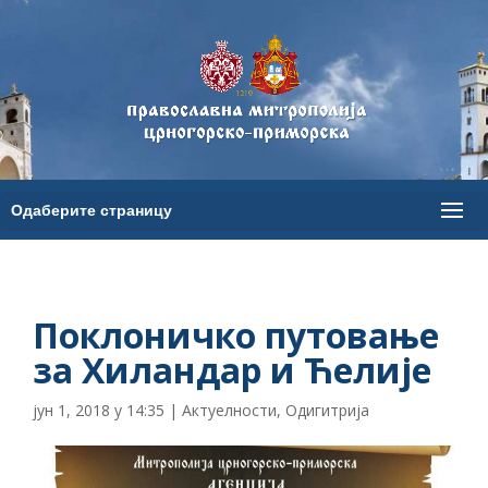
Поклоничко путовање
за Хиландар и Ћелије
јун 1, 2018 у 14:35
|
Актуелности
,
Одигитрија