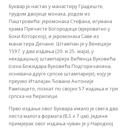
Буквар је настао у манастиру Градиште,
трудом двојице монаха, родом из
Паштровића: јеромонаха Стефана, игумана
храма Пречисте Богородице (вјероватно у
Боки Которској), и јеромонаха Саве из
манастира Дечани. Штампан је у Венецији
1597. у два издања (20. и 25. маја), у
некадашњој штампарији Вићенца Вуковића
(сина Божидара Вуковића Подгоричанина,
оснивача друге српске штампарије), коју је
преузео Италијан Ђовани Антоније
Рампацето, познат по својих 57 издања и три
српска на ћирилици.
Прво издање овог Буквара имало је свега два
листа малога формата (8,5 х 7 цм). Једини
примјерак овог издања чуван је у Народној