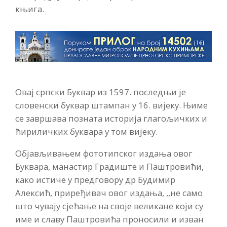
књига.
Овај српски Буквар из 1597. последњи је
словенски буквар штампан у 16. вијеку. Њиме
се завршава позната историја глагољичких и
ћириличких буквара у том вијеку.
Објављивањем фототипског издања овог
Буквара, манастир Градиште и Паштровићи,
како истиче у предговору др Будимир
Алексић, приређивач овог издања, ,,не само
што чувају сјећање на своје великане који су
име и славу Паштровића проносили и изван