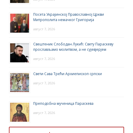
Посета Украјинској Православној Цркви
Митрополита немачког Григорија
август 7, 2026
Свештеник Слободан Лукић: Свету Параскеву
прослављамо молитвом, а не сујевјерјем
август 7, 2026
Свети Сава Трећи Архиепископ српски
август 7, 2026
Преподобна мученица Параскева
август 7, 2026