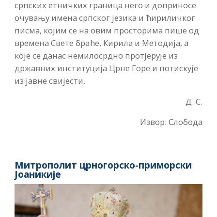
српских етничких граница него и доприносе
очувању имена српског језика и ћириличког
писма, којим се на овим просторима пише од
времена Свете браће, Кирила и Методија, а
које се данас немилосрдно протјерује из
државних институција Црне Горе и потискује
из јавне свијести.
Д. С.
Извор: Слобода
Митрополит црногорско-приморски
Јоаникије