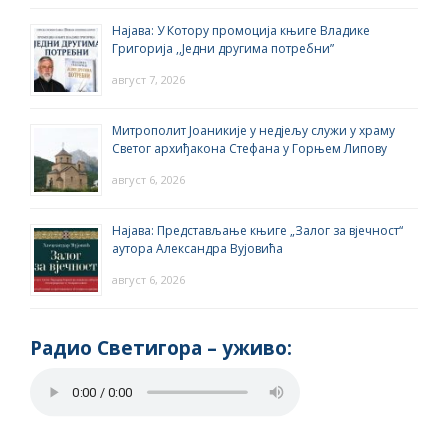
Најава: У Котору промоција књиге Владике
Григорија ,,Једни другима потребни”
август 7, 2026
Митрополит Јоаникије у недјељу служи у храму
Светог архиђакона Стефана у Горњем Липову
август 6, 2026
Најава: Представљање књиге „Залог за вјечност“
аутора Александра Вујовића
август 6, 2026
Радио Светигора – yживо: