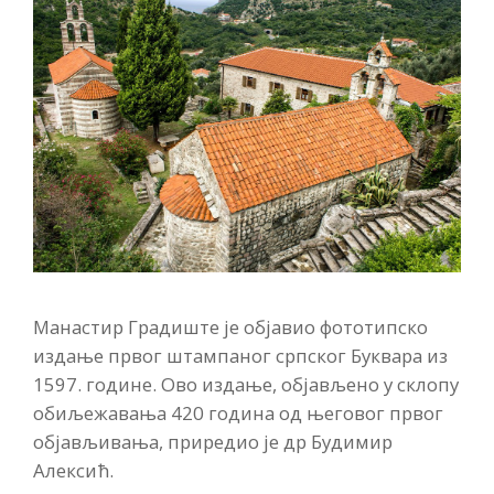
Манастир Градиште је објавио фототипско
издање првог штампаног српског Буквара из
1597. године. Ово издање, објављено у склопу
обиљежавања 420 година од његовог првог
објављивања, приредио је др Будимир
Алексић.