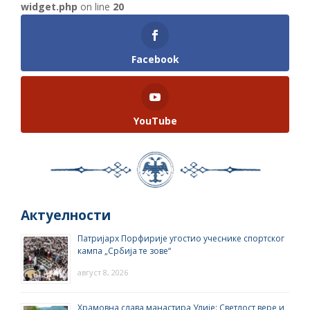
widget.php
on line
20
Facebook
YouTube
Актуелности
Патријарх Порфирије угостио учеснике спортског
кампа „Србија те зове“
август 8, 2026
Храмовна слава манастира Улије: Светлост вере и