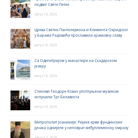
подвиг Свете Петке
август 8, 2026
Црква Светих Пантелејмона и Климента Охридског
у Барама Радовића прославила храмовну славу
август 8, 2026
Са Одигитријом у манастире на Скадарском
језеру
август 8, 2026
Стихови Теодоре Ковач употпуњени музиком
испунили Трг Белависта
август 8, 2026
Митрополит Јоаникије: Ријеке крви фундинских
јунака однијеле у неповрат међуплеменску омразу
август 7, 2026