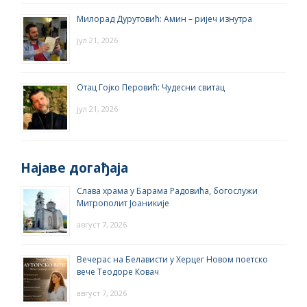
Милорад Дурутовић: Амин – ријеч изнутра
јул 21, 2026
Отац Гојко Перовић: Чудесни свитац
јул 21, 2026
Најаве догађаја
Слава храма у Барама Радовића, богослужи
Митрополит Јоаникије
август 7, 2026
Вечерас на Белависти у Херцег Новом поетско
вече Теодоре Ковач
август 7, 2026