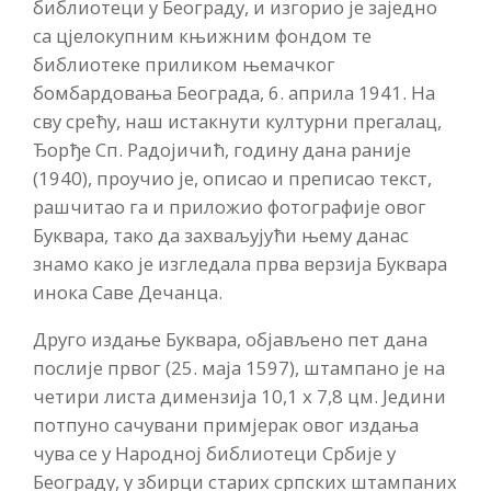
библиотеци у Београду, и изгорио је заједно
са цјелокупним књижним фондом те
библиотеке приликом њемачког
бомбардовања Београда, 6. априла 1941. На
сву срећу, наш истакнути културни прегалац,
Ђорђе Сп. Радојичић, годину дана раније
(1940), проучио је, описао и преписао текст,
рашчитао га и приложио фотографије овог
Буквара, тако да захваљујући њему данас
знамо како је изгледала прва верзија Буквара
инока Саве Дечанца.
Друго издање Буквара, објављено пет дана
послије првог (25. маја 1597), штампано је на
четири листа димензија 10,1 х 7,8 цм. Једини
потпуно сачувани примјерак овог издања
чува се у Народној библиотеци Србије у
Београду, у збирци старих српских штампаних