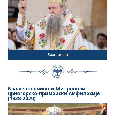
Биографија
Блаженопочивши Митрополит
црногорско-приморски Амфилохије
(1938-2020)