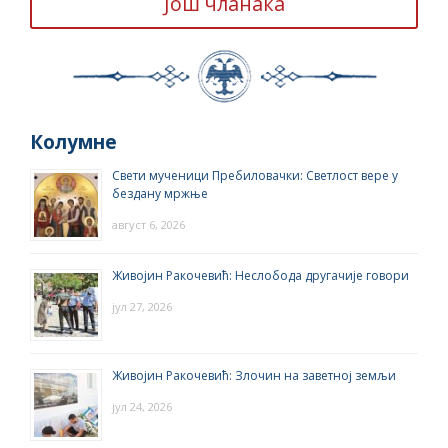
Још чланака
Колумне
Свети мученици Пребиловачки: Светлост вере у
бездану мржње
август 6, 2026
Живојин Ракочевић: Неслобода другачије говори
јул 27, 2026
Живојин Ракочевић: Злочин на заветној земљи
јул 24, 2026