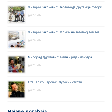
Живојин Ракочевић: Неслобода другачије говори
јул 27, 2026
Живојин Ракочевић: Злочин на заветној земљи
јул 24, 2026
Милорад Дурутовић: Амин – ријеч изнутра
јул 21, 2026
Отац Гојко Перовић: Чудесни свитац
јул 21, 2026
Најаве догађаја