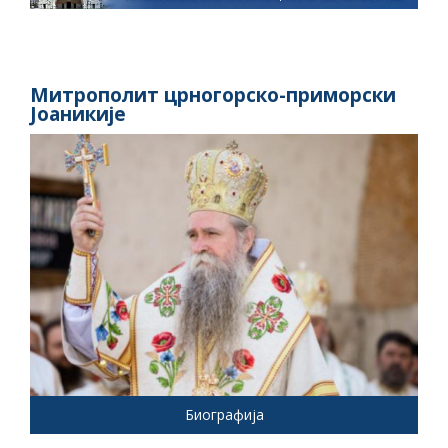
Митрополит црногорско-приморски
Јоаникије
Биографија