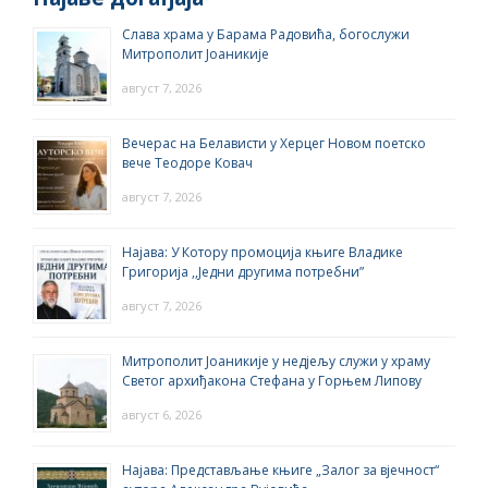
Слава храма у Барама Радовића, богослужи
Митрополит Јоаникије
август 7, 2026
Вечерас на Белависти у Херцег Новом поетско
вече Теодоре Ковач
август 7, 2026
Најава: У Котору промоција књиге Владике
Григорија ,,Једни другима потребни”
август 7, 2026
Митрополит Јоаникије у недјељу служи у храму
Светог архиђакона Стефана у Горњем Липову
август 6, 2026
Најава: Представљање књиге „Залог за вјечност“