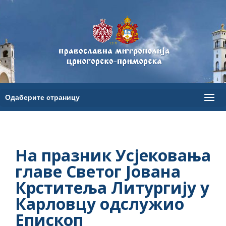
На празник Усјековања
главе Светог Јована
Крститеља Литургију у
Карловцу одслужио
Епископ