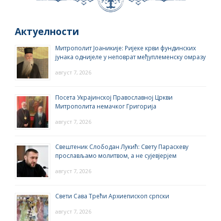
Актуелности
Митрополит Јоаникије: Ријеке крви фундинских
јунака однијеле у неповрат међуплеменску омразу
август 7, 2026
Посета Украјинској Православној Цркви
Митрополита немачког Григорија
август 7, 2026
Свештеник Слободан Лукић: Свету Параскеву
прослављамо молитвом, а не сујевјерјем
август 7, 2026
Свети Сава Трећи Архиепископ српски
август 7, 2026