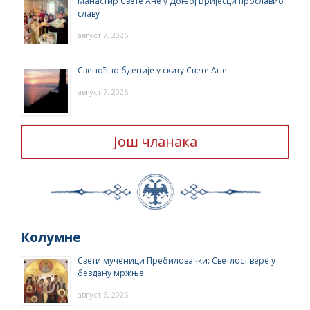
Манастир Свете Ане у Доњој Вријесци прославио
славу
август 7, 2026
Свеноћно бденије у скиту Свете Ане
август 7, 2026
Још чланака
Колумне
Свети мученици Пребиловачки: Светлост вере у
бездану мржње
август 6, 2026