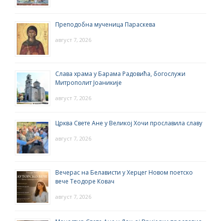
Преподобна мученица Параскева
август 7, 2026
Слава храма у Барама Радовића, богослужи
Митрополит Јоаникије
август 7, 2026
Црква Свете Ане у Великој Хочи прославила славу
август 7, 2026
Вечерас на Белависти у Херцег Новом поетско
вече Теодоре Ковач
август 7, 2026