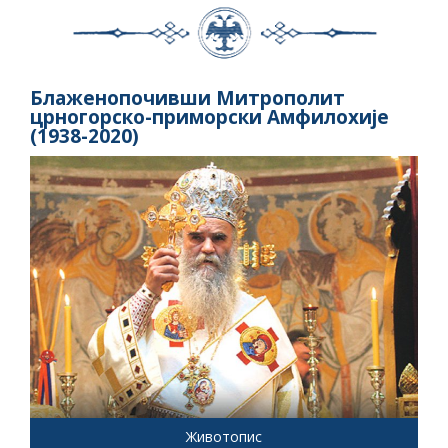
Блаженопочивши Митрополит
црногорско-приморски Амфилохије
(1938-2020)
Животопис