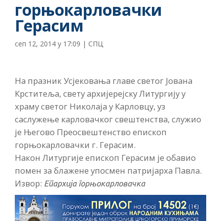
горњокарловачки
Герасим
сеп 12, 2014 у 17:09
|
СПЦ
На празник Усјековања главе светог Јована
Крститеља, свету архијерејску Литургију у
храму светог Николаја у Карловцу, уз
саслужење карловачког свештенства, служио
је Његово Преосвештенство епископ
горњокарловачки г. Герасим.
Након Литургије епископ Герасим је обавио
помен за блажене упосмен патријарха Павла.
Извор:
Епархија горњокарловачка