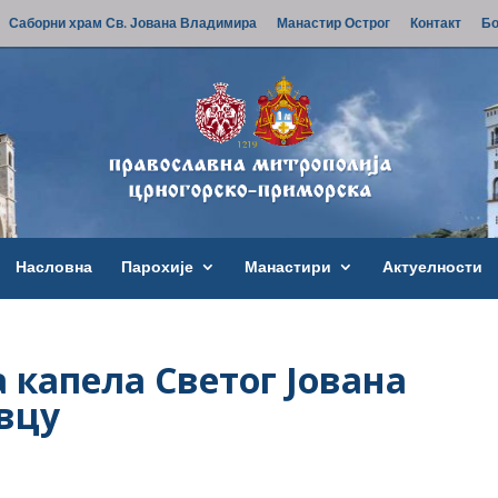
Саборни храм Св. Јована Владимира
Манастир Острог
Контакт
Бо
Насловна
Парохије
Манастири
Актуелности
 капела Светог Јована
евцу