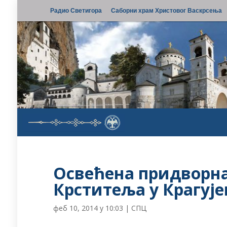
Радио Светигора
Саборни храм Христовог Васкрсења
Освећена придворна
Крститеља у Крагуј
феб 10, 2014 у 10:03
|
СПЦ