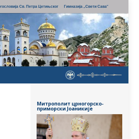
гословија Св. Петра Цетињског
Гимназија „Свети Сава“
Митрополит црногорско-
приморски Јоаникије