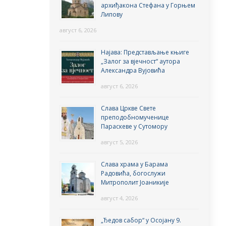
архиђакона Стефана у Горњем
Липову
август 6, 2026
Најава: Представљање књиге
„Залог за вјечност“ аутора
Александра Вујовића
август 6, 2026
Слава Цркве Свете
преподобномученице
Параскеве у Сутомору
август 5, 2026
Слава храма у Барама
Радовића, богослужи
Митрополит Јоаникије
август 4, 2026
„Ђедов сабор“ у Осојану 9.