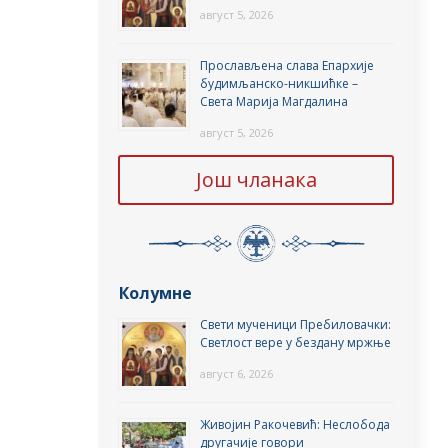
август 5, 2026
Прослављена слава Епархије
будимљанско-никшићке –
Света Марија Магдалина
август 5, 2026
Још чланака
Колумне
Свети мученици Пребиловачки:
Светлост вере у бездану мржње
август 6, 2026
Живојин Ракочевић: Неслобода
другачије говори