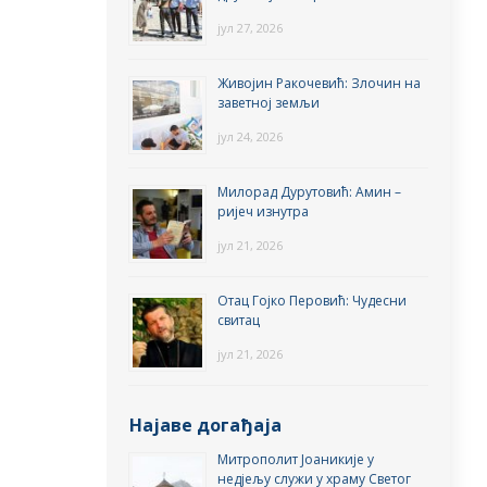
јул 27, 2026
Живојин Ракочевић: Злочин на
заветној земљи
јул 24, 2026
Милорад Дурутовић: Амин –
ријеч изнутра
јул 21, 2026
Отац Гојко Перовић: Чудесни
свитац
јул 21, 2026
Најаве догађаја
Митрополит Јоаникије у
недјељу служи у храму Светог