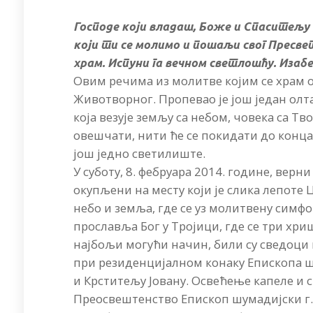
Господе који владаш, Боже и Спаситељу 
који ти се молимо и пошаљи свог Пресве
храм. Испуни га вечном светлошћу. Изабе
Овим речима из молитве којим се храм ос
Животворног. Пропевао је још један олта
која везује земљу са небом, човека са Тв
овешчати, нити ће се покидати до конца 
још једно светилиште.
У суботу, 8. фебруара 2014. године, вер
окупљени на месту који је слика лепоте Ц
небо и земља, где се уз молитвену симфо
прославља Бог у Тројици, где се три хри
најбољи могући начин, били су сведоци 
при резиденцијалном конаку Епископа ш
и Крститељу Јовану. Освећење капеле и с
Преосвештенство Епископ шумадијски г. 