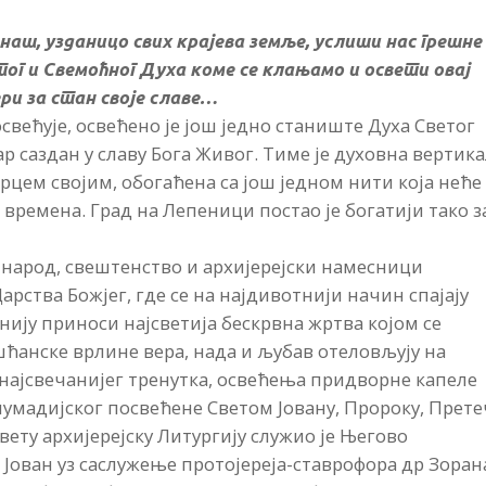
наш, узданицо свих крајева земље, услиши нас грешне
тог и Свемоћног Духа коме се клањамо и освети овај
ри за стан своје славе…
већује, освећено је још једно станиште Духа Светог
р саздан у славу Бога Живог. Тиме је духовна вертик
орцем својим, обогаћена са још једном нити која неће
времена. Град на Лепеници постао је богатији тако з
ни народ, свештенство и архијерејски намесници
арства Божјег, где се на најдивотнији начин спајају
нију приноси најсветија бескрвна жртва којом се
шћанске врлине вера, нада и љубав отеловљују на
најсвечанијег тренутка, освећења придворне капеле
умадијског посвећене Светом Јовану, Пророку, Прет
вету архијерејску Литургију служио је Његово
Јован уз саслужење протојереја-ставрофора др Зоран