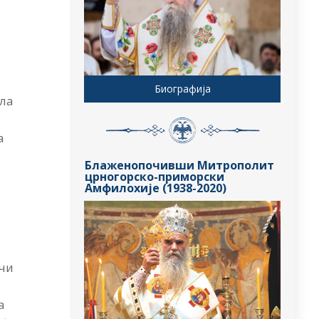
Биографија
ала
а
Блаженопочивши Митрополит
црногорско-приморски
Амфилохије (1938-2020)
ечи
а