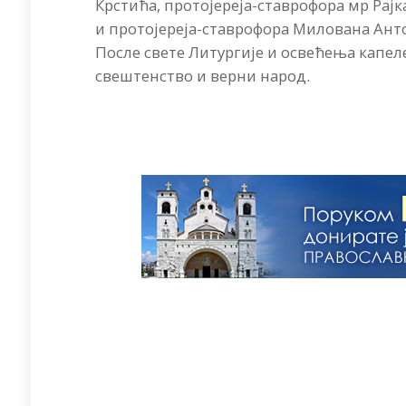
Крстића, протојереја-ставрофора мр Рај
и протојереја-ставрофора Милована Ант
После свете Литургије и освећења капеле
свештенство и верни народ.