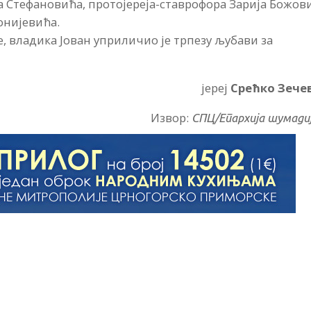
ка Стефановића, протојереја-ставрофора Зарија Божов
онијевића.
, владика Јован уприличио је трпезу љубави за
јереј
Срећко Зече
Извор:
СПЦ/Епархија шумади