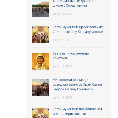
Трећи дан Љетне духовне
школе у Херцеговини
август 6, 2026
Свети мученици Пребиловачки:
Светлост вере у бездану мржње
август 6, 2026
Света великомученица
Христина
август 6, 2026
Митрополит Јоаникије
освештао звоно за Храм Светог
Георгија у селу Горовићи
август 6, 2026
Свети мученици пребиловачки
и доњохерцеговачки