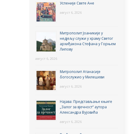
Успеније Свете Ане
август 6, 2026
Митрополит Јоаникије у
недјељу служи у храму Светог
архиђакона Стефана у Горњем
Липову
август 6, 2026
Митрополит Атанасије
богослужио у Милешеви
август 6, 2026
Најава: Представљање књиге
„Залог за вјечност“ аутора
Александра Вујовића
август 6, 2026