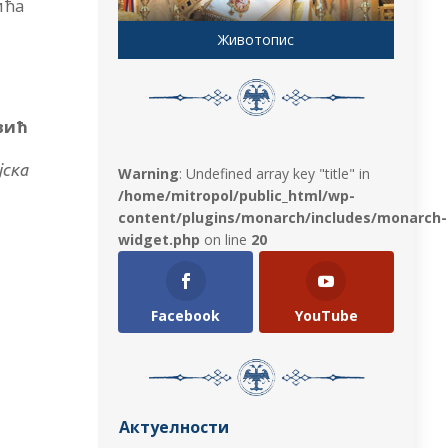
ића
Животопис
вић
јска
Warning
: Undefined array key "title" in
/home/mitropol/public_html/wp-
content/plugins/monarch/includes/monarch-
widget.php
on line
20
Facebook
YouTube
Актуелности