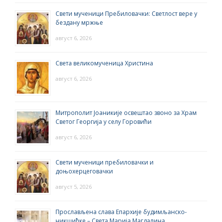
Свети мученици Пребиловачки: Светлост вере у
бездану мржње
август 6, 2026
Света великомученица Христина
август 6, 2026
Митрополит Јоаникије освештао звоно за Храм
Светог Георгија у селу Горовићи
август 6, 2026
Свети мученици пребиловачки и
доњохерцеговачки
август 5, 2026
Прослављена слава Епархије будимљанско-
никшићке – Света Марија Магдалина