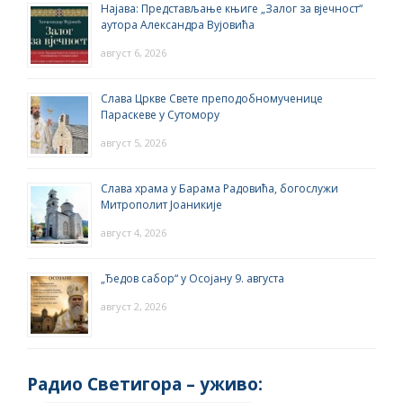
Најава: Представљање књиге „Залог за вјечност“
аутора Александра Вујовића
август 6, 2026
Слава Цркве Свете преподобномученице
Параскеве у Сутомору
август 5, 2026
Слава храма у Барама Радовића, богослужи
Митрополит Јоаникије
август 4, 2026
„Ђедов сабор“ у Осојану 9. августа
август 2, 2026
Радио Светигора – yживо: