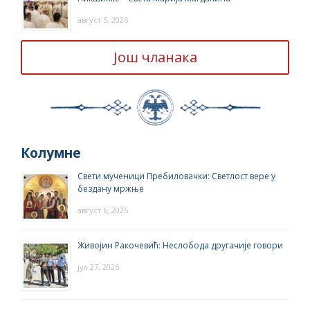
август 5, 2026
Још чланака
Колумне
Свети мученици Пребиловачки: Светлост вере у
бездану мржње
август 6, 2026
Живојин Ракочевић: Неслобода другачије говори
јул 27, 2026