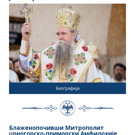
Биографија
Блаженопочивши Митрополит
црногорско-приморски Амфилохије