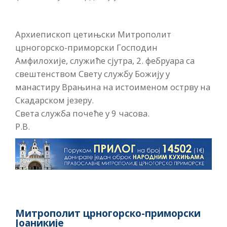
Архиепископ цетињски Митрополит
црногорско-приморски Господин
Амфилохије, служиће сјутра, 2. фебруара са
свештенством Свету службу Божију у
манастиру Врањина на истоименом острву на
Скадарском језеру.
Света служба почеће у 9 часова.
Р.В.
Митрополит црногорско-приморски
Јоаникије