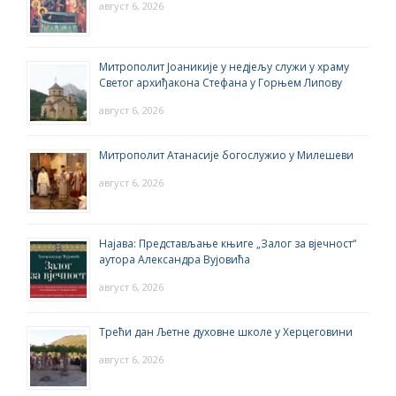
август 6, 2026
Митрополит Јоаникије у недјељу служи у храму
Светог архиђакона Стефана у Горњем Липову
август 6, 2026
Митрополит Атанасије богослужио у Милешеви
август 6, 2026
Најава: Представљање књиге „Залог за вјечност“
аутора Александра Вујовића
август 6, 2026
Трећи дан Љетне духовне школе у Херцеговини
август 6, 2026