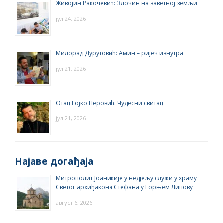
Живојин Ракочевић: Злочин на заветној земљи
јул 24, 2026
Милорад Дурутовић: Амин – ријеч изнутра
јул 21, 2026
Отац Гојко Перовић: Чудесни свитац
јул 21, 2026
Најаве догађаја
Митрополит Јоаникије у недјељу служи у храму
Светог архиђакона Стефана у Горњем Липову
август 6, 2026