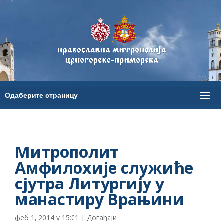
Митрополит
Амфилохије служиће
сјутра Литургију у
манастиру Врањини
феб 1, 2014 у 15:01
|
Догађаји