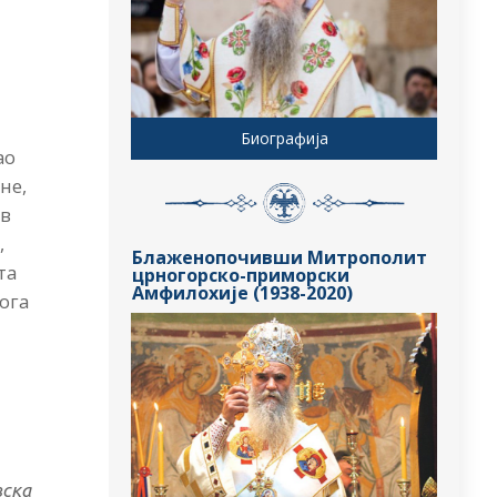
Биографија
ао
не,
ив
,
Блаженопочивши Митрополит
та
црногорско-приморски
Амфилохије (1938-2020)
ога
вска