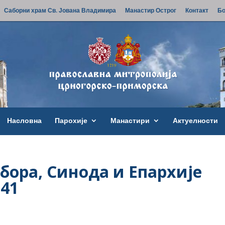
Саборни храм Св. Јована Владимира
Манастир Острог
Контакт
Бо
Насловна
Парохије
Манастири
Актуелности
бора, Синода и Епархије
941