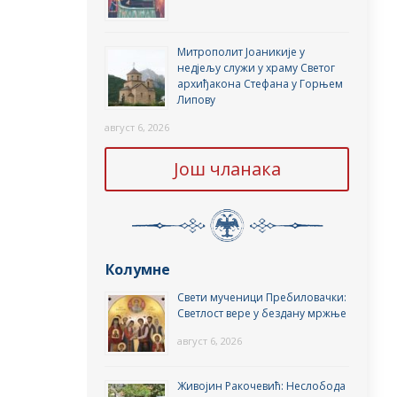
Митрополит Јоаникије у
недјељу служи у храму Светог
архиђакона Стефана у Горњем
Липову
август 6, 2026
Још чланака
Колумне
Свети мученици Пребиловачки:
Светлост вере у бездану мржње
август 6, 2026
Живојин Ракочевић: Неслобода