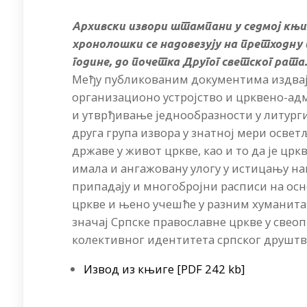
Архивски извори штампани у седмој књи
хронолошки се надовезују на претходну п
године, до почетка Другог светског рата
Међу публикованим документима издвајај
организационо устројство и црквено-ад
и утврђивање једнообразности у литурги
друга група извора у знатној мери освет
државе у живот цркве, као и то да је црк
имала и ангажовану улогу у истицању на
припадају и многобројни расписи на осн
цркве и њено учешће у разним хуманитар
значај Српске православне цркве у свео
колективног идентитета српског друштва
Извод из књиге [PDF 242 kb]