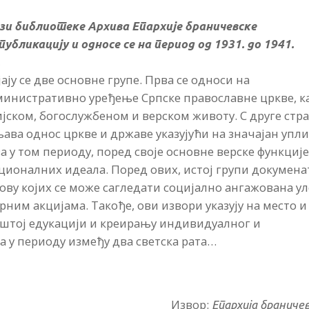
зи библиотеке Архива Епархије браничевске
убликацију и односе се на период од 1931. до 1941.
.
у се две основне групе. Прва се односи на
министративно уређење Српске православне цркве, к
јском, богослужбеном и верском животу. С друге стра
љава однос цркве и државе указујући на значајан упл
ва у том периоду, поред своје основне верске функције
ционалних идеала. Поред ових, истој групи докумена
ову којих се може сагледати социјално ангажована ул
ним акцијама. Такође, ови извори указују на место и
пштој едукацији и креирању индивидуалног и
 у периоду између два светска рата…
Извор:
Епархија браниче