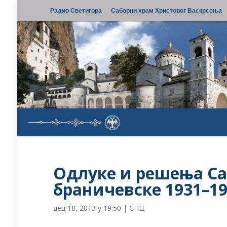
Радио Светигора
Саборни храм Христовог Васкрсења
Одлуке и решења Са
браничевске 1931–1
дец 18, 2013 у 19:50
|
СПЦ