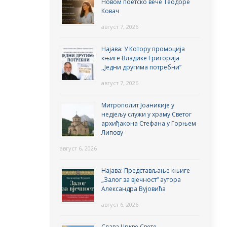
Новом поетско вече Теодоре
Ковач
август 7, 2026
Најава: У Котору промоција
књиге Владике Григорија
,,Једни другима потребни”
август 7, 2026
Митрополит Јоаникије у
недјељу служи у храму Светог
архиђакона Стефана у Горњем
Липову
август 6, 2026
Најава: Представљање књиге
„Залог за вјечност“ аутора
Александра Вујовића
август 6, 2026
Слава Цркве Свете