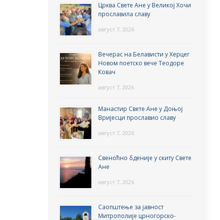
Црква Свете Ане у Великој Хочи
прославила славу
август 7, 2026
Вечерас на Белависти у Херцег
Новом поетско вече Теодоре
Ковач
август 7, 2026
Манастир Свете Ане у Доњој
Вријесци прославио славу
август 7, 2026
Свеноћно бденије у скиту Свете
Ане
август 7, 2026
Саопштење за јавност
Митрополије црногорско-