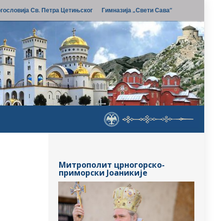
гословија Св. Петра Цетињског
Гимназија „Свети Сава“
Митрополит црногорско-
приморски Јоаникије