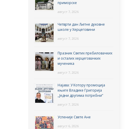
приморске
август 7, 2026
Четврти дан Љетне духовне
школе у Херцеговини
август 7, 2026
Празник Светих пребиловачких
и осталих херцеговачких
мученика
август 7, 2026
Најава: У Котору промоција
књиге Владике Григорија
,,Једни другима потребни”
август 7, 2026
Успеније Свете Ане
август 6, 2026