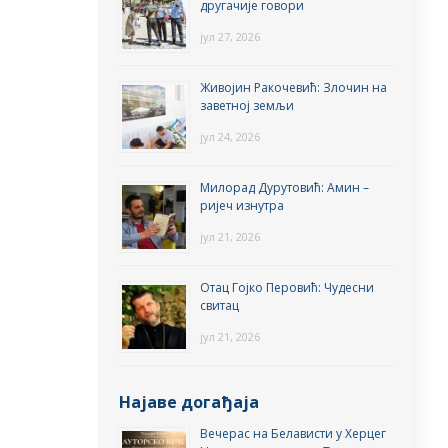
другачије говори
јул 27, 2026
Живојин Ракочевић: Злочин на
заветној земљи
јул 24, 2026
Милорад Дурутовић: Амин –
ријеч изнутра
јул 21, 2026
Отац Гојко Перовић: Чудесни
свитац
јул 21, 2026
Најаве догађаја
Вечерас на Белависти у Херцег