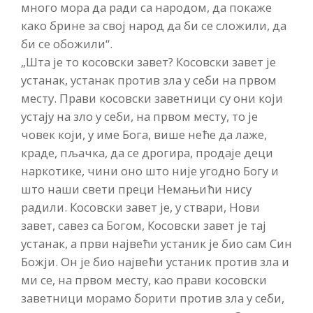
много мора да ради са народом, да покаже
како брине за свој народ да би се сложили, да
би се обожили“.
„Шта је то косовски завет? Косовски завет је
устанак, устанак против зла у себи на првом
месту. Прави косовски заветници су они који
устају на зло у себи, на првом месту, то је
човек који, у име Бога, више неће да лаже,
краде, пљачка, да се дрогира, продаје деци
наркотике, чини оно што није угодно Богу и
што наши свети преци Немањићи нису
радили. Косовски завет је, у ствари, Нови
завет, савез са Богом, Косовски завет је тај
устанак, а први највећи устаник је био сам Син
Божји. Он је био највећи устаник против зла и
ми се, на првом месту, као прави косовски
заветници морамо борити против зла у себи,