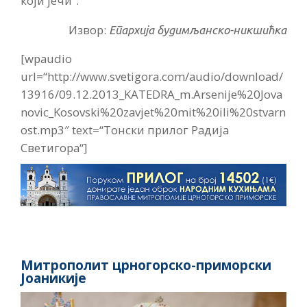
који јечи“.
Извор:
Епархија будимљанско-никшићка
[wpaudio
url=“http://www.svetigora.com/audio/download/
13916/09.12.2013_KATEDRA_m.Arsenije%20Jova
novic_Kosovski%20zavjet%20mit%20ili%20stvarn
ost.mp3″ text=“Тонски прилог Радија
Светигора“]
Митрополит црногорско-приморски
Јоаникије