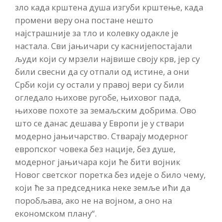
зло када крштена душа изгуби крштење, када
промени веру она постане нешто
најстрашније за тло и колевку одакле је
настала. Сви јањичари су каснијепостајали
људи који су мрзели највише своју крв, јер су
били свесни да су отпали од истине, а они
Срби који су остали у правој вери су били
огледало њихове ругобе, њиховог пада,
њихове похоте за земаљским добрима. Ово
што се данас дешава у Европи је у ствари
модерно јањичарство. Стварају модерног
европског човека без нације, без душе,
модерног јањичара који ће бити војник
Новог светског поретка без идеје о било чему,
који ће за председника неке земље ићи да
поробљава, ако не на војном, а оно на
економском плану“.