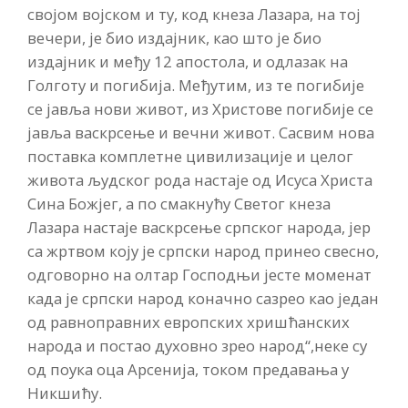
својом војском и ту, код кнеза Лазара, на тој
вечери, је био издајник, као што је био
издајник и међу 12 апостола, и одлазак на
Голготу и погибија. Међутим, из те погибије
се јавља нови живот, из Христове погибије се
јавља васкрсење и вечни живот. Сасвим нова
поставка комплетне цивилизације и целог
живота људског рода настаје од Исуса Христа
Сина Божјег, а по смакнућу Светог кнеза
Лазара настаје васкрсење српског народа, јер
са жртвом коју је српски народ принео свесно,
одговорно на олтар Господњи јесте моменат
када је српски народ коначно сазрео као један
од равноправних европских хришћанских
народа и постао духовно зрео народ“,неке су
од поука оца Арсенија, током предавања у
Никшићу.