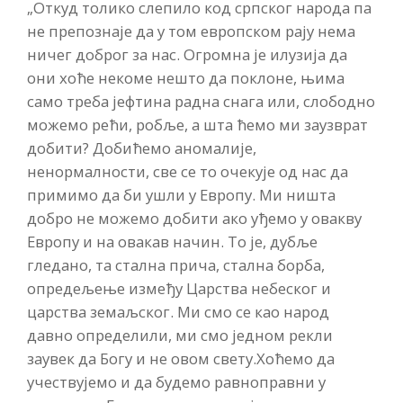
„Откуд толико слепило код српског народа па
не препознаје да у том европском рају нема
ничег доброг за нас. Огромна је илузија да
они хоће некоме нешто да поклоне, њима
само треба јефтина радна снага или, слободно
можемо рећи, робље, а шта ћемо ми заузврат
добити? Добићемо аномалије,
ненормалности, све се то очекује од нас да
примимо да би ушли у Европу. Ми ништа
добро не можемо добити ако уђемо у овакву
Европу и на овакав начин. То је, дубље
гледано, та стална прича, стална борба,
опредељење између Царства небеског и
царства земаљског. Ми смо се као народ
давно определили, ми смо једном рекли
заувек да Богу и не овом свету.Хоћемо да
учествујемо и да будемо равноправни у