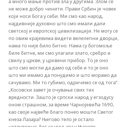
а много мање против зла у другима. Злом се
не може добро чинити. Прави Србин је човек
који носи Бога у себи. Ми смо као народ,
најдивније духовно што смо имали дали
светској и европској цивилизацији. Не могу се
по овим крајевима видети велелепни дворци,
нама то није било битно. Нама су богомоље
биле битне, ми смо улагали злато, сребро и
свилу у цркве, у црквени прибор. То је оно
што смо могли да дамо од себе и то је оно
што ми имамо да понудимо и што морамо да
сачувамо. Ми то губимо, одричемо се од тога“.
„Косовски завет је очување свих тих
вредности. Зашто је српски народ у егзодусу
оном страшном, за време Чарнојевића 1690,
као своје највеће благо понео мошти Светог
кнеза Лазара? Његово тело је остало
нетрулежно. Бог се усељава у Његове