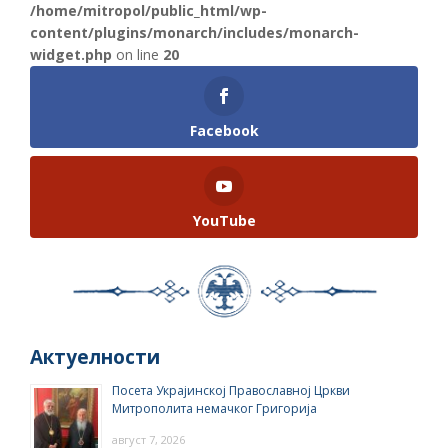
/home/mitropol/public_html/wp-
content/plugins/monarch/includes/monarch-
widget.php
on line
20
Facebook
YouTube
Актуелности
Посета Украјинској Православној Цркви
Митрополита немачког Григорија
август 7, 2026