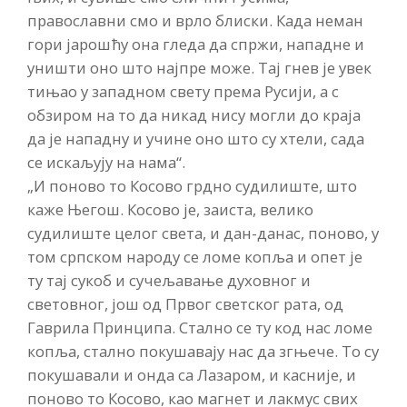
православни смо и врло блиски. Када неман
гори јарошћу она гледа да спржи, нападне и
уништи оно што најпре може. Тај гнев је увек
тињао у западном свету према Русији, а с
обзиром на то да никад нису могли до краја
да је нападну и учине оно што су хтели, сада
се искаљују на нама“.
„И поново то Косово грдно судилиште, што
каже Његош. Косово је, заиста, велико
судилиште целог света, и дан-данас, поново, у
том српском народу се ломе копља и опет је
ту тај сукоб и сучељавање духовног и
световног, још од Првог светског рата, од
Гаврила Принципа. Стално се ту код нас ломе
копља, стално покушавају нас да згњече. То су
покушавали и онда са Лазаром, и касније, и
поново то Косово, као магнет и лакмус свих