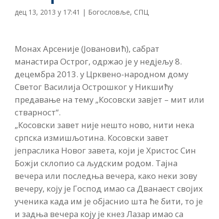
дец 13, 2013 у 17:41
|
Богословље
,
СПЦ
Монах Арсеније (Јовановић), сабрат
манастира Острог, одржао је у недјељу 8.
децембра 2013. у Црквено-народном дому
Светог Василија Острошког у Никшићу
предавање на тему „Косовски завјет – мит или
стварност“.
„Косовски завет није нешто ново, нити нека
српска измишљотина. Косовски завет
јепраслика Новог завета, који је Христос Син
Божји склопио са људским родом. Тајна
вечера или последња вечера, како неки зову
вечеру, коју је Господ имао са Дванаест својих
ученика када им је објаснио шта ће бити, то је
и задња вечера коју је кнез Лазар имао са