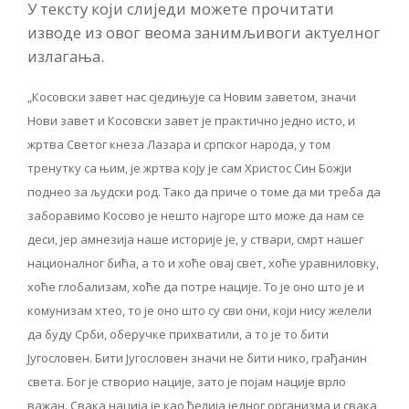
У тексту који слиједи можете прочитати
изводе из овог веома занимљивоги актуелног
излагања.
„Косовски завет нас сједињује са Новим заветом, значи
Нови завет и Косовски завет је практично једно исто, и
жртва Светог кнеза Лазара и српског народа, у том
тренутку са њим, је жртва коју је сам Христос Син Божји
поднео за људски род. Тако да приче о томе да ми треба да
заборавимо Косово је нешто најгоре што може да нам се
деси, јер амнезија наше историје је, у ствари, смрт нашег
националног бића, а то и хоће овај свет, хоће уравниловку,
хоће глобализам, хоће да потре нације. То је оно што је и
комунизам хтео, то је оно што су сви они, који нису желели
да буду Срби, оберучке прихватили, а то је то бити
Југословен. Бити Југословен значи не бити нико, грађанин
света. Бог је створио нације, зато је појам нације врло
важан. Свака нација је као ћелија једног организма и свака