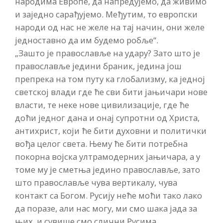
народима Европе, да напредујемо, да живимо
и заједно сарађујемо. Међутим, то европски
народи од нас не желе на тај начин, они желе
једноставно да им будемо робље“.
„Зашто је православље на удару? Зато што је
православље једини браник, једина још
препрека на том путу ка глобализму, ка једној
светској влади где ће сви бити јањичари нове
власти, те неке нове цивилизације, где ће
доћи једног дана и онај супротни од Христа,
антихрист, који ће бити духовни и политички
вођа целог света. Њему ће бити потребна
покорна војска ултрамодерних јањичара, а у
томе му је сметња једино православље, зато
што православље чува вертикалу, чува
контакт са Богом. Русију неће моћи тако лако
да поразе, али нас могу, ми смо шака јада за
њих, и сувише смо слични Русима,