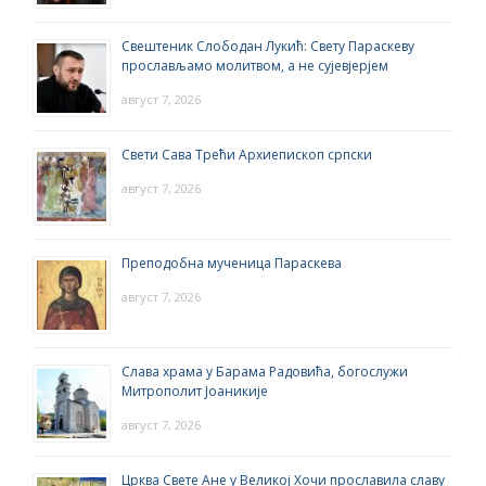
Свештеник Слободан Лукић: Свету Параскеву
прослављамо молитвом, а не сујевјерјем
август 7, 2026
Свети Сава Трећи Архиепископ српски
август 7, 2026
Преподобна мученица Параскева
август 7, 2026
Слава храма у Барама Радовића, богослужи
Митрополит Јоаникије
август 7, 2026
Црква Свете Ане у Великој Хочи прославила славу