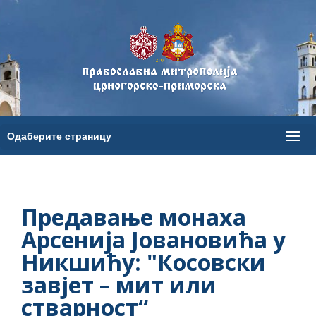
Предавање монаха
Арсенија Јовановића у
Никшићу: "Косовски
завјет – мит или
стварност“