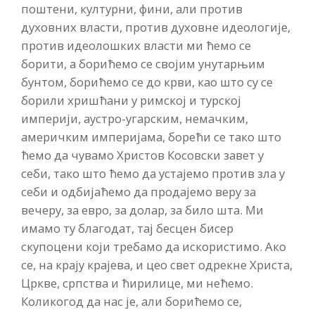
поштени, културни, фини, али против
духовних власти, против духовне идеологије,
против идеолошких власти ми ћемо се
борити, а борићемо се својим унутарњим
бунтом, борићемо се до крви, као што су се
борили хришћани у римској и турској
империји, аустро-угарским, немачким,
америчким империјама, борећи се тако што
ћемо да чувамо Христов Косовски завет у
себи, тако што ћемо да устајемо против зла у
себи и одбијаћемо да продајемо веру за
вечеру, за евро, за долар, за било шта. Ми
имамо ту благодат, тај бесцен бисер
скупоцени који требамо да искористимо. Ако
се, на крају крајева, и цео свет одрекне Христа,
Цркве, српства и ћирилице, ми нећемо.
Коликогод да нас је, али борићемо се,