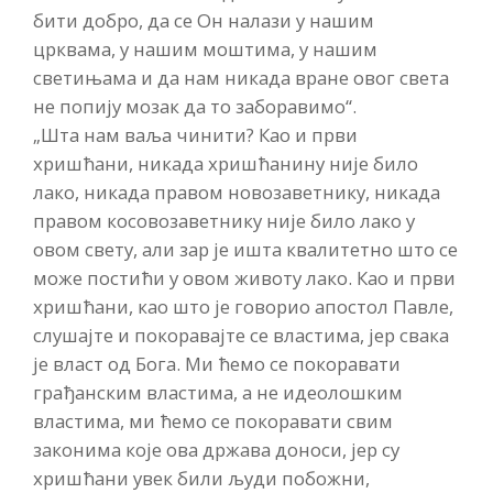
бити добро, да се Он налази у нашим
црквама, у нашим моштима, у нашим
светињама и да нам никада вране овог света
не попију мозак да то заборавимо“.
„Шта нам ваља чинити? Као и први
хришћани, никада хришћанину није било
лако, никада правом новозаветнику, никада
правом косовозаветнику није било лако у
овом свету, али зар је ишта квалитетно што се
може постићи у овом животу лако. Као и први
хришћани, као што је говорио апостол Павле,
слушајте и покоравајте се властима, јер свака
је власт од Бога. Ми ћемо се покоравати
грађанским властима, а не идеолошким
властима, ми ћемо се покоравати свим
законима које ова држава доноси, јер су
хришћани увек били људи побожни,