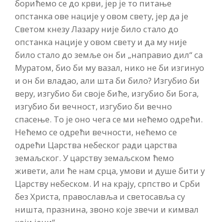
борићемо се до крви, јер је то питање
опстанка ове нације у овом свету, јер да је
Светом кнезу Лазару није било стало до
опстанка нације у овом свету и да му није
било стало до земље он би „направио дил“ са
Муратом, био би му вазал, нико не би изгинуо
и он би владао, али шта би било? Изгубио би
веру, изгубио би своје биће, изгубио би Бога,
изгубио би вечност, изгубио би вечно
спасење. То је оно чега се ми нећемо одрећи.
Нећемо се одрећи вечности, нећемо се
одрећи Царства небеског ради царства
земаљског. У царству земаљском ћемо
живети, али ће нам срца, умови и душе бити у
Царству небеском. И на крају, српство и Срби
без Христа, православља и светосавља су
ништа, празнина, звоно које звечи и кимвал