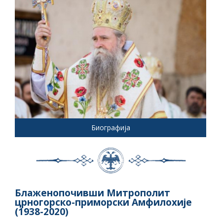
Биографија
Блаженопочивши Митрополит
црногорско-приморски Амфилохије
(1938-2020)