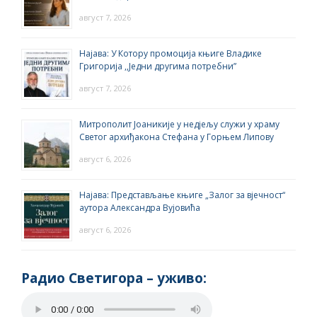
август 7, 2026
Најава: У Котору промоција књиге Владике
Григорија ,,Једни другима потребни”
август 7, 2026
Митрополит Јоаникије у недјељу служи у храму
Светог архиђакона Стефана у Горњем Липову
август 6, 2026
Најава: Представљање књиге „Залог за вјечност“
аутора Александра Вујовића
август 6, 2026
Радио Светигора – yживо: