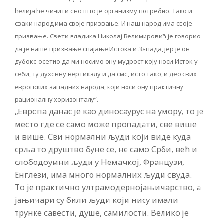
ћелија ће чинити оно што је организму потребно. Тако и
сваки народ има своје призвање. И наш народ има своје
призвање. Свети владика Николај Велимировић је говорио
да је наше призвање спајање Истока и Запада, јер је он
дубоко осетио да ми носимо ону мудрост коју носи Исток у
себи, ту духовну вертикалу и да смо, исто тако, и део свих
европских западних народа, који носи ону практичну
рационалну хоризонталу“.
„Европа данас је као диносаурус на умору, то је
место где се само може пропадати, све више
и више. Сви нормални људи који виде куда
срља то друштво буне се, не само Срби, већ и
слободоумни људи у Немачкој, Французи,
Енглези, има много нормалних људи свуда.
То је практично ултрамодернојањичарство, а
јањичари су били људи који нису имали
трунке савести, душе, самилости. Велико је