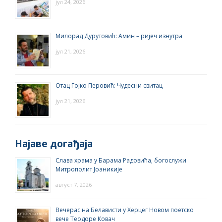
јул 24, 2026
Милорад Дурутовић: Амин – ријеч изнутра
јул 21, 2026
Отац Гојко Перовић: Чудесни свитац
јул 21, 2026
Најаве догађаја
Слава храма у Барама Радовића, богослужи
Митрополит Јоаникије
август 7, 2026
Вечерас на Белависти у Херцег Новом поетско
вече Теодоре Ковач