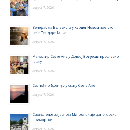
август 7, 2026
Вечерас на Белависти у Херцег Новом поетско
вече Теодоре Ковач
август 7, 2026
Манастир Свете Ане у Доњој Вријесци прославио
славу
август 7, 2026
Свеноћно бденије у скиту Свете Ане
август 7, 2026
Саопштење за јавност Митрополије црногорско-
приморске
август 7, 2026