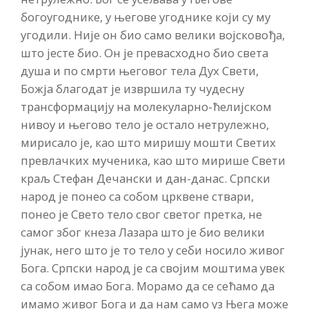
богоугоднике, у његове угоднике који су му
угодили. Није он био само велики војсковођа,
што јесте био. Он је превасходно био света
душа и по смрти његовог тела Дух Свети,
Божја благодат је извршила ту чудесну
трансформацију на молекуларно-ћелијском
нивоу и његово тело је остало нетрулежно,
мирисало је, као што миришу мошти Светих
превлачких мученика, као што мирише Свети
краљ Стефан Дечански и дан-данас. Српски
народ је понео са собом црквене ствари,
понео је Свето тело свог светог претка, не
самог због кнеза Лазара што је био велики
јунак, него што је то тело у себи носило живог
Бога. Српски народ је са својим моштима увек
са собом имао Бога. Морамо да се сећамо да
имамо живог Бога и да нам само уз Њега може