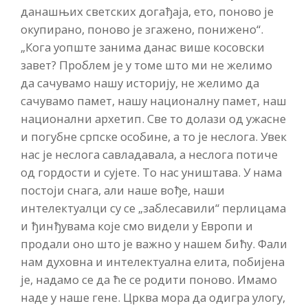
данашњих светских догађаја, ето, поново је
окупирано, поново је згажено, понижено“.
„Кога уопште занима данас више косовски
завет? Проблем је у томе што ми не желимо
да сачувамо нашу историју, не желимо да
сачувамо памет, нашу националну памет, наш
национални архетип. Све то долази од ужасне
и погубне српске особине, а то је неслога. Увек
нас је неслога савладавала, а неслога потиче
од гордости и сујете. То нас уништава. У нама
постоји снага, али наше вође, наши
интелектуалци су се „заблесавили“ перлицама
и ђинђувама које смо видели у Европи и
продали оно што је важно у нашем бићу. Фали
нам духовна и интелектуална елита, побијена
је, надамо се да ће се родити поново. Имамо
наде у наше гене. Црква мора да одигра улогу,