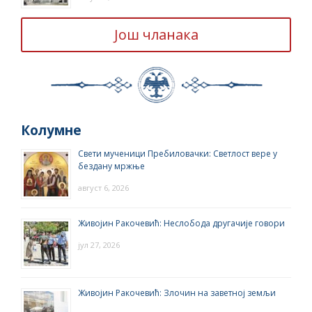
Још чланака
Колумне
Свети мученици Пребиловачки: Светлост вере у
бездану мржње
август 6, 2026
Живојин Ракочевић: Неслобода другачије говори
јул 27, 2026
Живојин Ракочевић: Злочин на заветној земљи