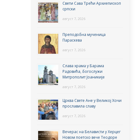
Свети Сава Трећи Архиепископ
српски
август 7, 2026
Преподобна мученица
Параскева
август 7, 2026
Слава храма у Барама
Радовића, богослужи
Митрополит Јоаникије
август 7, 2026
Црква Свете Ане у Великој Хочи
прославила славу
август 7, 2026
Вечерас на Белависти у Херцег
Новом поетско вече Теодоре