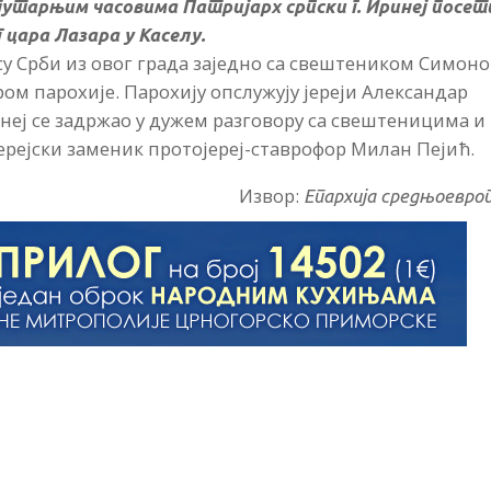
у јутарњим часовима Патријарх српски г. Иринеј посет
 цара Лазара у Каселу.
 су Срби из овог града заједно са свештеником Симон
м парохије. Парохију опслужују јереји Александар
неј се задржао у дужем разговору са свештеницима и
ерејски заменик протојереј-ставрофор Милан Пејић.
Извор:
Епархија средњоевро