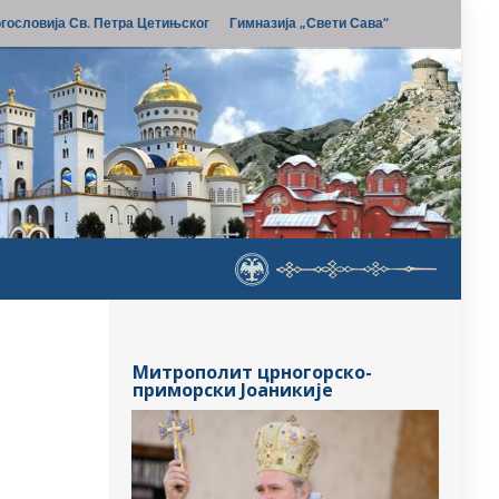
гословија Св. Петра Цетињског
Гимназија „Свети Сава“
Митрополит црногорско-
приморски Јоаникије