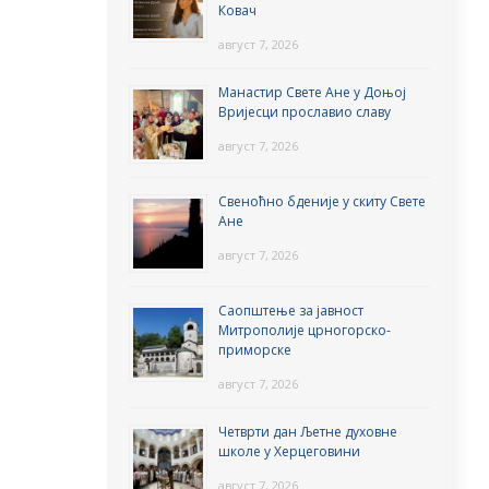
Ковач
август 7, 2026
Манастир Свете Ане у Доњој
Вријесци прославио славу
август 7, 2026
Свеноћно бденије у скиту Свете
Ане
август 7, 2026
Саопштење за јавност
Митрополије црногорско-
приморске
август 7, 2026
Четврти дан Љетне духовне
школе у Херцеговини
август 7, 2026