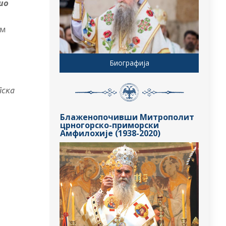
ио
ом
Биографија
пска
Блаженопочивши Митрополит
црногорско-приморски
Амфилохије (1938-2020)