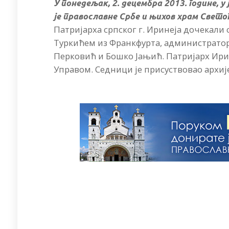
У понедељак, 2. децембра 2013. године, 
је православне Србе и њихов храм Светог
Патријарха српског г. Иринеја дочекали
Туркићем из Франкфурта, администраторо
Перковић и Бошко Јањић. Патријарх Ири
Управом. Седници је присуствовао архиј