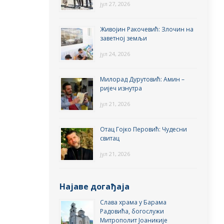
јул 27, 2026
Живојин Ракочевић: Злочин на
заветној земљи
јул 24, 2026
Милорад Дурутовић: Амин –
ријеч изнутра
јул 21, 2026
Отац Гојко Перовић: Чудесни
свитац
јул 21, 2026
Најаве догађаја
Слава храма у Барама
Радовића, богослужи
Митрополит Јоаникије