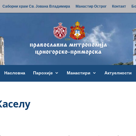
Саборни храм Св. Јована Владимира
Манастир Острог
Контакт
Бо
Насловна
Парохије
Манастири
Актуелности
Каселу