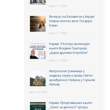
август 7, 2026
Вечерас на Белависти у Херцег
Новом поетско вече Теодоре
Ковач
август 7, 2026
Најава: У Котору промоција
књиге Владике Григорија
,,Једни другима потребни”
август 7, 2026
Митрополит Јоаникије у
недјељу служи у храму Светог
архиђакона Стефана у Горњем
Липову
август 6, 2026
Најава: Представљање књиге
„Залог за вјечност“ аутора