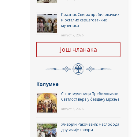
Празник Светих пребиловачких
и осталих херцеговачких
мученика
август 7, 2026
Још чланака
Колумне
Свети мученици Пребиловачки:
Светлост вере у бездану мржње
август 6, 2026
Живојин Ракочевић: Неслобода
другачије говори