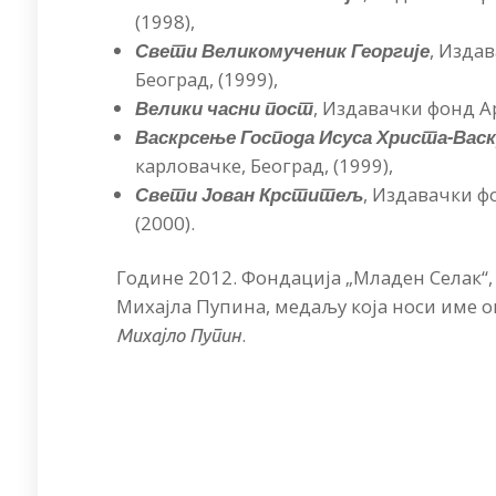
(1998),
Свети Великомученик Георгије
, Изда
Београд, (1999),
Велики часни пост
, Издавачки фонд А
Васкрсење Господа Исуса Христа-Вас
карловачке, Београд, (1999),
Свети Јован Крститељ
, Издавачки ф
(2000).
Године 2012. Фондација „Младен Селак“, 
Михајла Пупина, медаљу која носи име о
.
Михајло Пупин