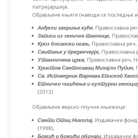
патријаршије.
Објављене књиге (наводи се последње и
Анђели звериње куће
,
Православна реч,
Записи из зеничке тамнице,
Православ
Кроз босански огањ
,
Православна реч, 
Свитање у предвечерје,
Православна ре
Утамничена цркв,
Православна реч, Но
Христов Светосавац Михајло Пупин,
П
Св. Исповедник Варнава Епископ Хво
Етничко чишћење и културни геноцид 
(2012)
Објављене верско-поучне књижице:
Свети Отац Николај
, Издавачки фонд
(1998),
Божић и божићи обичаји
, Издавачки ф