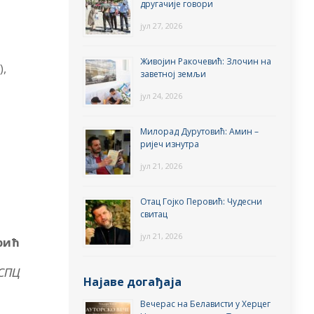
другачије говори
јул 27, 2026
Живојин Ракочевић: Злочин на
),
заветној земљи
јул 24, 2026
Милорад Дурутовић: Амин –
ријеч изнутра
јул 21, 2026
Отац Гојко Перовић: Чудесни
свитац
јул 21, 2026
рић
СПЦ
Најаве догађаја
Вечерас на Белависти у Херцег