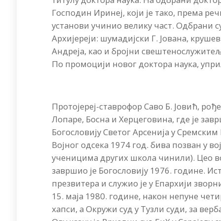
Господин Иринеј, који је тако, према ре
установи учинио велику част. Одбрани с
Архијереји: шумадијски Г. Јована, круше
Андреја, као и бројни свештенослужитељ
По промоцији новог доктора наука, упри
Протојереј-ставрофор Саво Б. Јовић, рођ
Лопаре, Босна и Херцеговина, где je за
Богословију Светог Арсенија у Сремским 
Војног одсека 1974 год. бива позван у вој
ученицима других школа чинили). Цео во
завршио је Богословију 1976. године. Ис
презвитера и служио је у Епархији зворн
15. маја 1980. године, након непуне че
хапси, а Окружи суд у Тузли суди, за верб