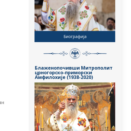
Биографија
Блаженопочивши Митрополит
црногорско-приморски
Амфилохије (1938-2020)
ан