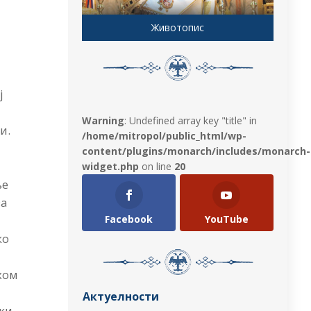
Животопис
ј
Warning
: Undefined array key "title" in
и.
/home/mitropol/public_html/wp-
content/plugins/monarch/includes/monarch-
widget.php
on line
20
ње
за
Facebook
YouTube
ко
ехом
Актуелности
ски