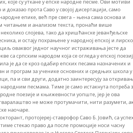
х, које су уткане у епске народне песме. Ови мотиви
о и доказао прота Саво у своjoj дисертацији, само
ародне епике, већ пре свега – њена сама основа и
м читањем и анализом текста, пронаћи више
неколико слојева, тако да хришћанске јеванђељске
ника, и остају похрањене у народној епској и лирско
циљ оваквог једног научног истраживања јесте да
ве са српским народом која се огледа у епској поезиј
ила је да се кроз одабир епских песама назначених и
ан и програм за ученике основних и средњих школа у
ици, па и сви други, додатно заинтересују за открива
народним песмама. Тиме је само истакнута потреба 
дне поезије и књижевности уопште, јер је ова
стваралаштво не може протумачити, нити разумети, а
ске наочаре.
окторант, протојереј-ставрофор Саво Б. Јовић, са усп
 тиме стекао право да после промоције носи часну
рата присуствовао је и Његова Светост Патријарх срп