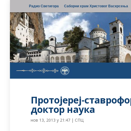
Радио Светигора
Саборни храм Христовог Васкрсења
Протојереј-ставрофор
доктор наука
нов 13, 2013 у 21:47
|
СПЦ