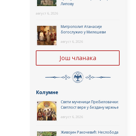
Липову
август 6, 2026
Митрополит Атанасије
богослужио у Милешеви
август 6, 2026
Још чланака
Колумне
Свети мученици Пребиловачки:
Светлост вере у бездану мржње
август 6, 2026
Живојин Ракочевић: Неслобода