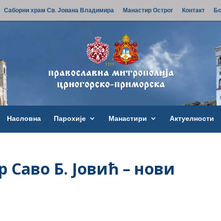
Саборни храм Св. Јована Владимира
Манастир Острог
Контакт
Бо
Насловна
Парохије
Манастири
Актуелности
 Саво Б. Јовић – нови