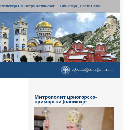
гословија Св. Петра Цетињског
Гимназија „Свети Сава“
Митрополит црногорско-
приморски Јоаникије