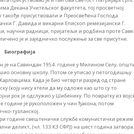
чима Декана Учитељског факултета, тој просветној
у такође присуствовали и Преосвећена Господа
вачки Г. Давида и викарни Епископ ремезијански Г.
и, научни радници, пријатељи и родбина проте Саве
личено је и заједничко послужење за све присутне.
Б
иографија
ен је на Савиндан 1954. године у Милином Селу, општ
вршио основну школу. Потом се уписао у петогодишњу
Карловцима. Када је био четврти разред од стране
ску (коју нису хтели да му одложе као што су то
јни рок је одслужио у Шибенику. По повратку из војс
те године је рукоположен у чин ђакона, потом
ичко-тузланској.
тири године свештеничке службе комунистички режим
ални деликт, (чл. 133 КЗ СФРЈ) на шест година затвора