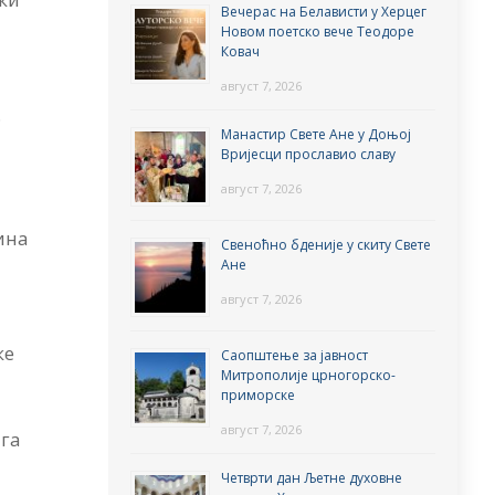
Вечерас на Белависти у Херцег
Новом поетско вече Теодоре
Ковач
август 7, 2026
.
Манастир Свете Ане у Доњој
Вријесци прославио славу
август 7, 2026
ина
Свеноћно бденије у скиту Свете
Ане
август 7, 2026
ке
Саопштење за јавност
Митрополије црногорско-
приморске
август 7, 2026
 га
.
Четврти дан Љетне духовне