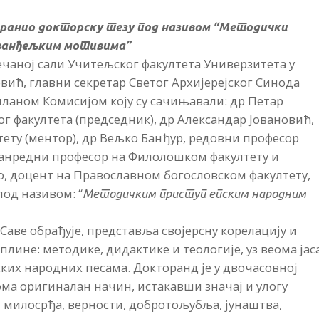
бранио докторску тезу под називом “Методички
еванђељким мотивима”
свечаној сали Учитељског факултета Универзитета у
Јовић, главни секретар Светог Архијерејског Синода
чланом Комисијом коју су сачињавали: др Петар
 факултета (председник), др Александар Јовановић,
ету (ментор), др Вељко Банђур, редовни професор
ванредни професор на Филолошком факултету и
о, доцент на Православном богословском факултету,
под називом: “
Методичким приступ епским народним
 Саве обрађује, представља својерсну корелацију и
лине: методике, дидактике и теологије, уз веома јас
ких народних песама. Докторанд је у двочасовној
ма оригиналан начин, истакавши значај и улогу
 милосрђа, верности, добротољубља, јунаштва,