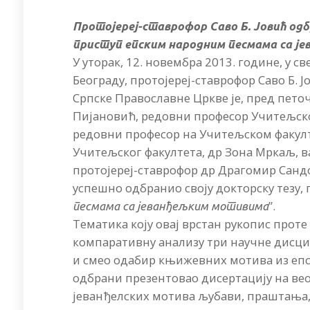
Протојереј-ставрофор Саво Б. Јовић од
приступ епским народним песмама са ј
У уторак, 12. новембра 2013. године, у 
Београду, протојереј-ставрофор Саво Б. 
Српске Православне Цркве је, пред пето
Пијановић, редовни професор Учитељског
редовни професор на Учитељском факулт
Учитељског факултета, др Зона Мркаљ, 
протојереј-ставрофор др Драгомир Санд
успешно одбранио своју докторску тезу, 
”.
песмама са јеванђељким мотивима
Тематика коју овај врстан рукопис проте
компаративну анализу три научне дисцип
и смео одабир књижевних мотива из епс
одбрани презентовао дисертацију на вео
јеванђелских мотива љубави, праштања,