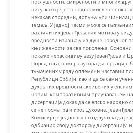
послушности, смирености и многих други
нису, како је је то недвосмислено показа
некакав споредни, допуњујући чинилац н
темељ. У једној песми може се пажљиви
различитих јеванђељских мотива у виду 
вредности израњају из душе народног пес
књижевности за сва поколења. Основни 
покаже нераскидиву везу Јеванђеља и Црк
Поред тога, намера аутора дисертације б
тумачених у раду оплемени наставни пл
Републици Србији, као и да се сами учен
духовних вредности скривених у епским 
новим, компаративним проучавањем наро
дисертација доказ да се епско народно 
се не посматра и кроз духовне, јеванђељ
Комисија је једногласно одлучила да је д
одбранио своју докторску дисертацију, и
титулу доктора наука. На одбрани докто