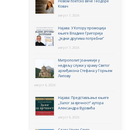
Новом поетско вече Теодоре
Ковач
август 7, 2026
Најава: У Котору промоција
књиге Владике Григорија
,,Једни другима потребни”
август 7, 2026
Митрополит Јоаникије у
недјељу служи у храму Светог
архиђакона Стефана у Горњем
Липову
август 6, 2026
Најава: Представљање књиге
„Залог за вјечност“ аутора
Александра Вујовића
август 6, 2026
Слава Цркве Свете