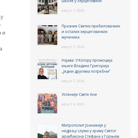
школе у Херцеговини
август 7, 2026
 у
о
Празник Светих пребиловачких
и осталих херцеговачких
а и
мученика
август 7, 2026
а
Најава: У Котору промоција
књиге Владике Григорија
,,Једни другима потребни”
август 7, 2026
Успеније Свете Ане
август 6, 2026
Митрополит Јоаникије у
недјељу служи у храму Светог
архиђакона Стефана у Горњем