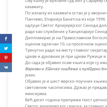
Ову казну је Врховни суд БиХ у Сарајеву 
казамату.
По изласку из казамата остао је у зворни
Панчево, Епархија Банатска из које 199
одлуци Светог Архијерејског Синода дол
ради као службеник у Канцеларији Синод
Дипломирао је на Православном богосло
оценом одличан 10, са просечном оценом 
Тренутно ради на месту главног секрета
цркве и духовник је при цркви Ружици и 
До сада је објавио осам књига које су и
и
Варнави
Етнчко чишћење и културни ген
језик.
Објавио је и шест верско-поучних књижиц
световним часописима. Држао је предава
емисијама.
Већ десет година припрема текст џепног 
Светог архијерејског синода, за главног