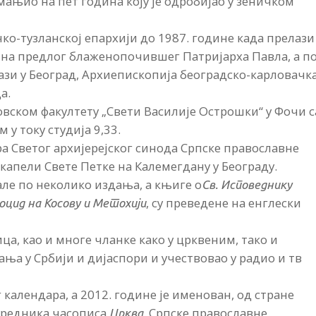
смањио на пет година коју је одробијао у зеничком
чко-тузланској епархији до 1987. године када прелази
6. на предлог блаженопочившег Патријарха Павла, а п
ази у Београд, Архиепископија београдско-карловачк
а.
вском факултету „Свети Василије Острошки“ у Фочи с
у току студија 9,33.
ра Светог архијерејског синода Српске православне
капели Свете Петке на Калемегдану у Београду.
мале по неколико издања, а књиге о
Св. Исповеднику
, су преведене на енглески
оцид на Косову и Метохији
а, као и многе чланке како у црквеним, тако и
ња у Србији и дијаспори и учествовао у радио и тв
календара, а 2012. године је именован, од стране
 урeдника часописа
, Српске православне
Црква