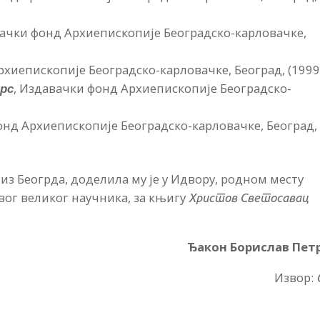
вачки фонд Архиепископије Београдско-карловачке,
рхиепископије Београдско-карловачке, Београд, (1999
крс
, Издавачки фонд Архиепископије Београдско-
онд Архиепископије Београдско-карловачке, Београд,
из Беогрда, доделила му је у Идвору, родном месту
вог великог научника, за књигу
Христов Светосавац
Ђакон Борислав Пет
Извор: