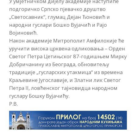
У умјетничком дијелу академије наступиће
подгоричко Српско пјевачко друштво
„Светосавник“, глумац Дејан Ђоновић и
народни гуслари Бошко Вујачић и Рајо
Војиновић.
Након академије Митрополит Амфилохије ће
уручити висока црквена одликовања – Орден
Светог Петра Цетињског 87-годишњем Мирку
Добричанину из Београда, обновитељу
традиције „гусларских утакмица“ из времена
Краљевине Југославије, и Златни лик Светог
Петра II, ловћенског тајновидца народном
гуслару Бошку Вујачићу.
Р.В.