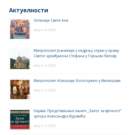
Актуелности
Успеније Свете Ане
август 6, 2026
Митрополит Јоаникије у недјељу служи у храму
Светог архиђакона Стефана у Горњем Липову
август 6, 2026
Митрополит Атанасије богослужио у Милешеви
август 6, 2026
Најава: Представљање књиге „Залог за вјечност“
аутора Александра Вујовића
август 6, 2026