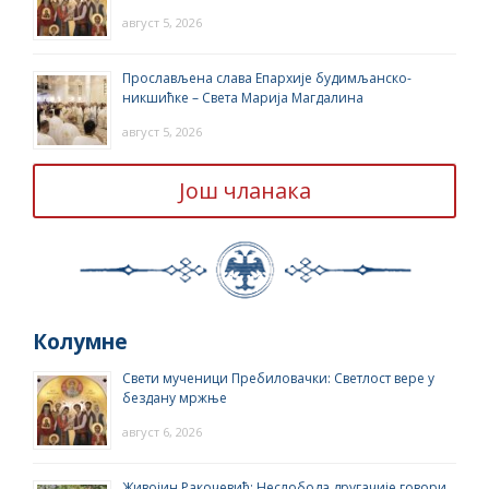
август 5, 2026
Прослављена слава Епархије будимљанско-
никшићке – Света Марија Магдалина
август 5, 2026
Још чланака
Колумне
Свети мученици Пребиловачки: Светлост вере у
бездану мржње
август 6, 2026
Живојин Ракочевић: Неслобода другачије говори