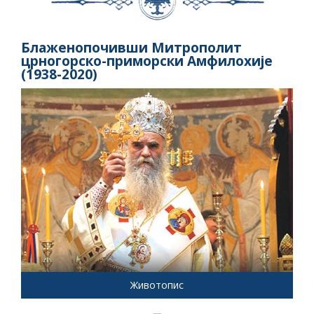
Блаженопочивши Митрополит
црногорско-приморски Амфилохије
(1938-2020)
Животопис