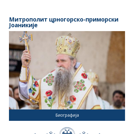
Митрополит црногорско-приморски
Јоаникије
Биографија