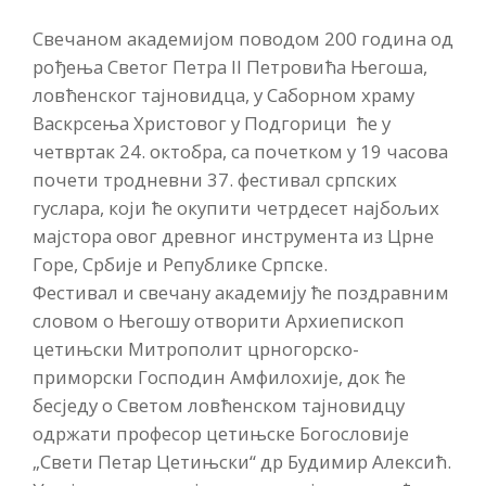
Свечаном академијом поводом 200 година од
рођења Светог Петра II Петровића Његоша,
ловћенског тајновидца, у Саборном храму
Васкрсења Христовог у Подгорици ће у
четвртак 24. октобра, са почетком у 19 часова
почети тродневни 37. фестивал српских
гуслара, који ће окупити четрдесет најбољих
мајстора овог древног инструмента из Црне
Горе, Србије и Републике Српске.
Фестивал и свечану академију ће поздравним
словом о Његошу отворити Архиепископ
цетињски Митрополит црногорско-
приморски Господин Амфилохије, док ће
бесједу о Светом ловћенском тајновидцу
одржати професор цетињске Богословије
„Свети Петар Цетињски“ др Будимир Алексић.