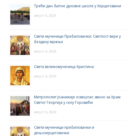
Трећи дан Љетне духовне школе у Херцеговини
август 6, 2026
Свети мученици Пребиловачки: Светлост вере у
бездану мржње
август 6, 2026
Света великомученица Христина
август 6, 2026
Митрополит Јоаникије освештао звоно за Храм
Светог Георгија у селу Горовићи
август 6, 2026
Свети мученици пребиловачки и
доњохерцеговачки