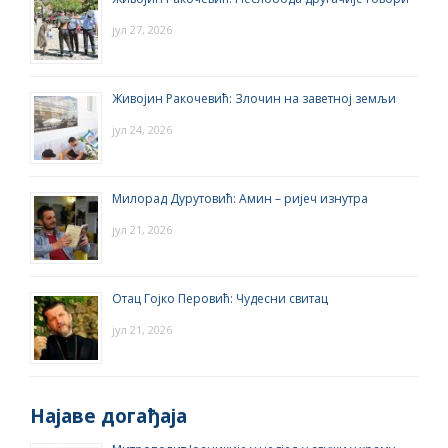
јул 27, 2026
Живојин Ракочевић: Злочин на заветној земљи
јул 24, 2026
Милорад Дурутовић: Амин – ријеч изнутра
јул 21, 2026
Отац Гојко Перовић: Чудесни свитац
јул 21, 2026
Најаве догађаја