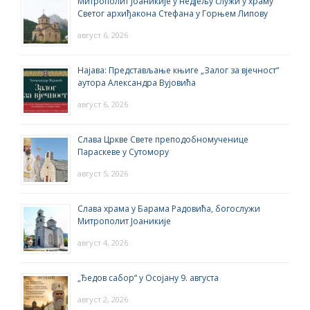
Митрополит Јоаникије у недјељу служи у храму
Светог архиђакона Стефана у Горњем Липову
август 6, 2026
Најава: Представљање књиге „Залог за вјечност“
аутора Александра Вујовића
август 6, 2026
Слава Цркве Свете преподобномученице
Параскеве у Сутомору
август 5, 2026
Слава храма у Барама Радовића, богослужи
Митрополит Јоаникије
август 4, 2026
„Ђедов сабор“ у Осојану 9. августа
август 2, 2026