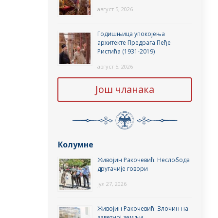
август 5, 2026
Годишњица упокојења
архитекте Предрага Пеђе
Ристића (1931-2019)
август 5, 2026
Још чланака
Колумне
Живојин Ракочевић: Неслобода
другачије говори
јул 27, 2026
Живојин Ракочевић: Злочин на
заветној земљи