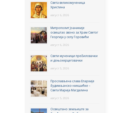
Света великомученица
Христина
август 6, 2026
Митрополит Јоаникије
освештао звоно за Храм Светог
Георгија у селу Горовићи
август 6, 2026
Свети мученици пребиловачки
и доњохерцеговачки
август 5, 2026
Прослављена слава Епархије
будимљанско-никшићке –
Света Марија Магдалина
август 5, 2026
Освештано земљиште за