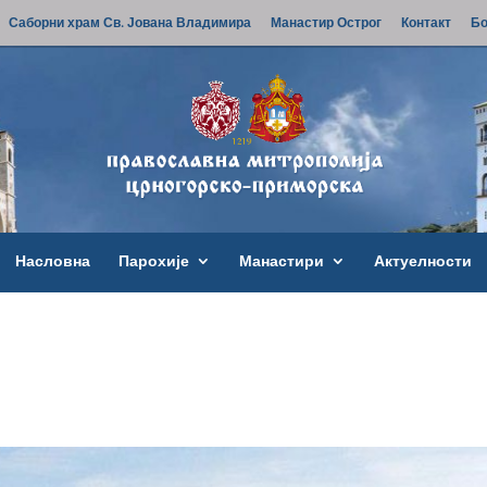
Саборни храм Св. Јована Владимира
Манастир Острог
Контакт
Бо
Насловна
Парохије
Манастири
Актуелности