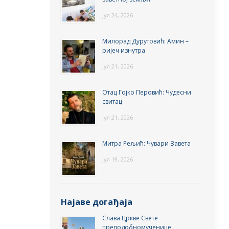
јул 24, 2026
Милорад Дурутовић: Амин –
ријеч изнутра
јул 21, 2026
Отац Гојко Перовић: Чудесни
свитац
јул 21, 2026
Митра Рељић: Чувари Завета
јул 19, 2026
Најаве догађаја
Слава Цркве Свете
преподобномученице