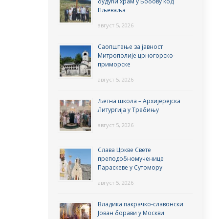
будући храм у Бобову код
Пљеваља
август 5, 2026
Саопштење за јавност
Митрополије црногорско-
приморске
август 5, 2026
Љетна школа – Архијерејска
Литургија у Требињу
август 5, 2026
Слава Цркве Свете
преподобномученице
Параскеве у Сутомору
август 5, 2026
Владика пакрачко-славонски
Јован борави у Москви