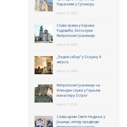
Параскеве у Сутомору
август 5, 2026
Слава храма у Барама
Радовића, богослужи
Митрополит Јоаникије
август 4, 2026
„Ђедов сабор“ у Осојану 9.
августа
август 2, 2026
Митрополит Јоаникије на
Илиндан служи у Горњем
манастиру Острог
август 1, 2026
Слава цркве Свете Недјеље у
Јошици, литију предводи
Митрополит Јоаникије