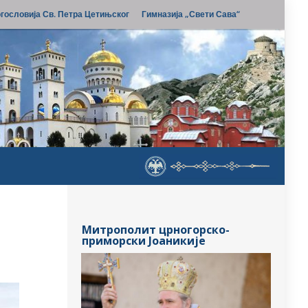
гословија Св. Петра Цетињског
Гимназија „Свети Сава“
Митрополит црногорско-
приморски Јоаникије