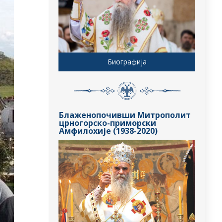
Биографија
Блаженопочивши Митрополит
црногорско-приморски
Амфилохије (1938-2020)