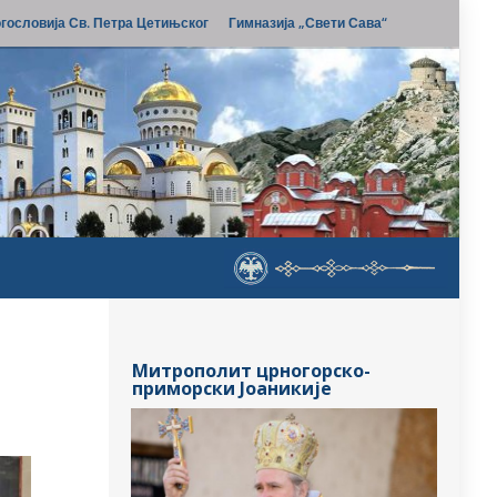
гословија Св. Петра Цетињског
Гимназија „Свети Сава“
Митрополит црногорско-
приморски Јоаникије