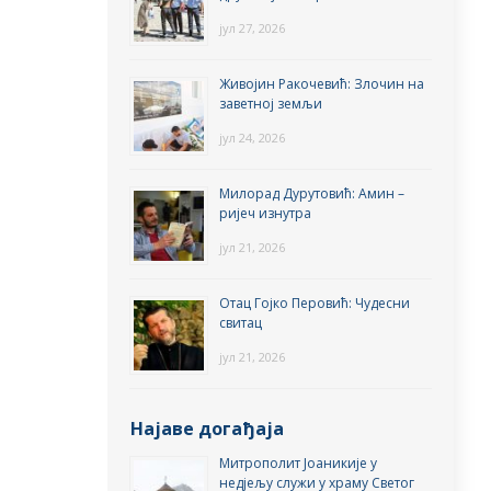
јул 27, 2026
Живојин Ракочевић: Злочин на
заветној земљи
јул 24, 2026
Милорад Дурутовић: Амин –
ријеч изнутра
јул 21, 2026
Отац Гојко Перовић: Чудесни
свитац
јул 21, 2026
Најаве догађаја
Митрополит Јоаникије у
недјељу служи у храму Светог