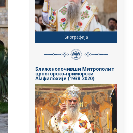
Биографија
Блаженопочивши Митрополит
црногорско-приморски
Амфилохије (1938-2020)