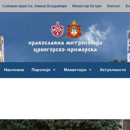
Саборни храм Св. Јована Владимира
Манастир Острог
Контакт
Бо
Насловна
Парохије
Манастири
Актуелности