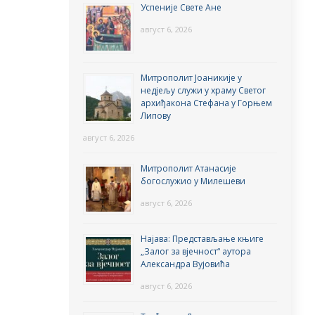
Успеније Свете Ане
август 6, 2026
Митрополит Јоаникије у
недјељу служи у храму Светог
архиђакона Стефана у Горњем
Липову
август 6, 2026
Митрополит Атанасије
богослужио у Милешеви
август 6, 2026
Најава: Представљање књиге
„Залог за вјечност“ аутора
Александра Вујовића
август 6, 2026