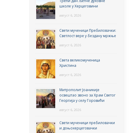
Трећи дан Љетне духовне
школе у Херцеговини
август 6, 2026
Свети мученици Пребиловачки:
Светлост вере у бездану мржње
август 6, 2026
Света великомученица
Христина
август 6, 2026
Митрополит Јоаникије
освештао звоно за Храм Светог
Георгија у селу Горовићи
август 6, 2026
Свети мученици пребиловачки
и доњохерцеговачки