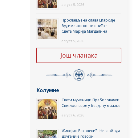
август 5, 2026
Прослављена слава Епархије
будимљанско-никшићке –
Света Марија Магдалина
август 5, 2026
Још чланака
Колумне
Свети мученици Пребиловачки:
Светлост вере у бездану мржње
август 6, 2026
Живојин Ракочевић: Неслобода
другачије говори