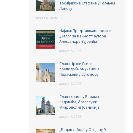
архиђакона Стефана у Горњем
Липову
август 6, 2026
Најава: Представљање књиге
„Залог за вјечност“ аутора
Александра Вујовића
август 6, 2026
Слава Цркве Свете
преподобномученице
Параскеве у Сутомору
август 5, 2026
Слава храма у Барама
Радовића, богослужи
Митрополит Јоаникије
август 4, 2026
„Ђедов сабор“ у Осојану 9.