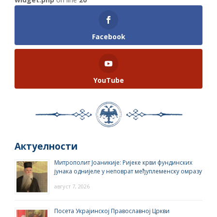
Facebook
YouTube
Актуелности
Митрополит Јоаникије: Ријеке крви фундинских
јунака однијеле у неповрат међуплеменску омразу
август 7, 2026
Посета Украјинској Православној Цркви