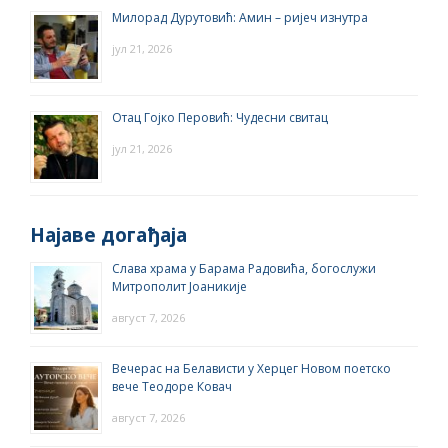
Милорад Дурутовић: Амин – ријеч изнутра
јул 21, 2026
Отац Гојко Перовић: Чудесни свитац
јул 21, 2026
Најаве догађаја
Слава храма у Барама Радовића, богослужи
Митрополит Јоаникије
август 7, 2026
Вечерас на Белависти у Херцег Новом поетско
вече Теодоре Ковач
август 7, 2026