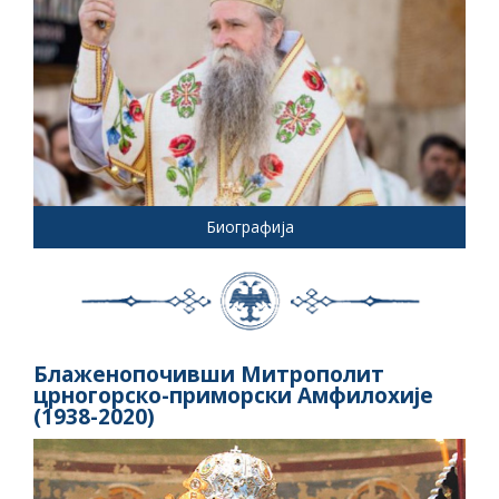
Биографија
Блаженопочивши Митрополит
црногорско-приморски Амфилохије
(1938-2020)