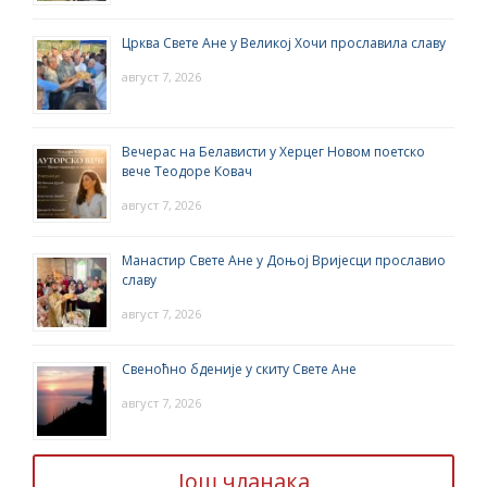
Црква Свете Ане у Великој Хочи прославила славу
август 7, 2026
Вечерас на Белависти у Херцег Новом поетско
вече Теодоре Ковач
август 7, 2026
Манастир Свете Ане у Доњој Вријесци прославио
славу
август 7, 2026
Свеноћно бденије у скиту Свете Ане
август 7, 2026
Још чланака