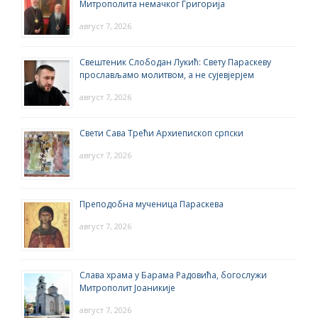
Митрополита немачког Григорија
август 7, 2026
Свештеник Слободан Лукић: Свету Параскеву
прослављамо молитвом, а не сујевјерјем
август 7, 2026
Свети Сава Трећи Архиепископ српски
август 7, 2026
Преподобна мученица Параскева
август 7, 2026
Слава храма у Барама Радовића, богослужи
Митрополит Јоаникије
август 7, 2026