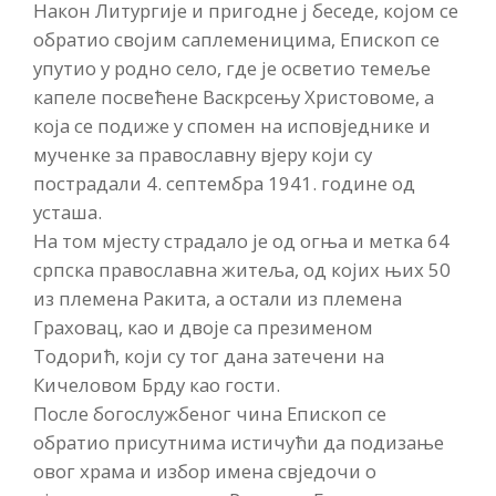
Након Литургије и пригодне ј беседе, којом се
обратио својим саплеменицима, Епископ се
упутио у родно село, где је осветио темеље
капеле посвећене Васкрсењу Христовоме, а
која се подиже у спомен на исповједнике и
мученке за православну вјеру који су
пострадали 4. септембра 1941. године од
усташа.
На том мјесту страдало је од огња и метка 64
српска православна житеља, од којих њих 50
из племена Ракита, а остали из племена
Граховац, као и двоје са презименом
Тодорић, који су тог дана затечени на
Кичеловом Брду као гости.
После богослужбеног чина Епископ се
обратио присутнима истичући да подизање
овог храма и избор имена свједочи о