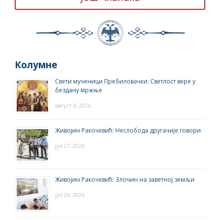
Колумне
Свети мученици Пребиловачки: Светлост вере у
бездану мржње
август 6, 2026
Живојин Ракочевић: Неслобода другачије говори
јул 27, 2026
Живојин Ракочевић: Злочин на заветној земљи
јул 24, 2026