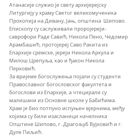
Атанасије служио је свету архијерејску
Литургију у храму Светог великомученика
Прокопија на Дивану, Јањ, општина Шипово.
Епископу су саслуживали проројереји-
саврофори Раде Савић, Никола Пено, Чедомир
Арамбашић, протојереј Саво Ракита из
Епархије сремске, јереји Никола Аркула и
Милош Црепуља, као и ђакон Никола
Перковић.
За вријеме богослужења појали су студенти
Православног богословског факултета и
богослови из Епархије, а чтецирали су
малишани из Основне школе у Бабићима.
Храм је био потпуно испуњен вјернима, међу
којима су били изасланици начелника
Општине Шипово, г. Драгољуб Вујковић и г.
Дуле Пиљић.