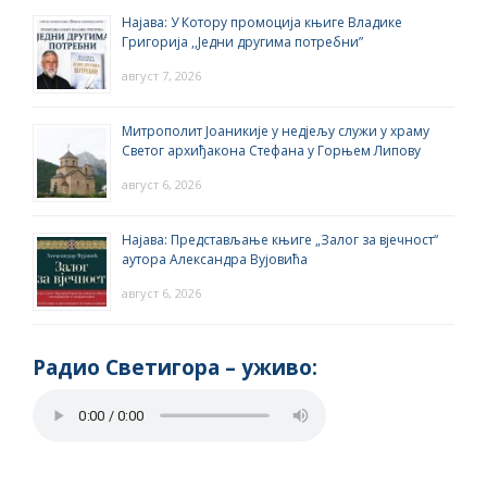
Најава: У Котору промоција књиге Владике
Григорија ,,Једни другима потребни”
август 7, 2026
Митрополит Јоаникије у недјељу служи у храму
Светог архиђакона Стефана у Горњем Липову
август 6, 2026
Најава: Представљање књиге „Залог за вјечност“
аутора Александра Вујовића
август 6, 2026
Радио Светигора – yживо: