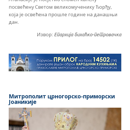
посвећену Светом великомученику Ђорђу,
која је освећена прошле године на данашњи
дан.
Извор:
Епархија бихаћко-петровачка
Митрополит црногорско-приморски
Јоаникије