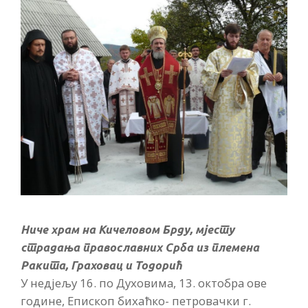
Ниче храм на Кичеловом Брду, мјесту
страдања православних Срба из племена
Ракита, Граховац и Тодорић
У недјељу 16. по Духовима, 13. октобра ове
године, Епископ бихаћко- петровачки г.