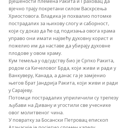
рјешености племена Ракита и Граховац да
вјечно трају покретани силом Васкрсења
Хриостовога. Владика је похвалио потомке
пострадалих за њихову слогу и саборност,
који су доказ да ће од подизања овога храма
управо они имати највећу духовну корист и
пожелио им да наставе да убирају духовне
плодове у овом храму.
Кум темеља у одсудству био је Српко Ракита,
родом са Кичеловог Брда, који живи и ради у
Ванкуверу, Канада, а данас га је замјенио
његов брат Јандрија Ракита, који живи и ради
у Сарајеву.
Потомци пострадалих уприличили су трепезу
љубави на Дивану и угостили све учеснике
овог молитвеног чина.
У повратку за Босански Петровац епископ
Атанасије је посјетио спомен капелу