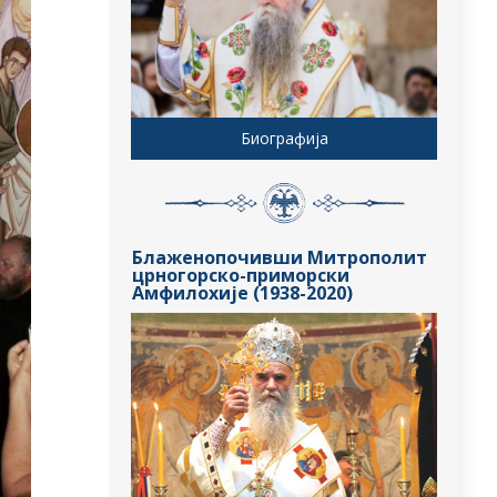
Биографија
Блаженопочивши Митрополит
црногорско-приморски
Амфилохије (1938-2020)