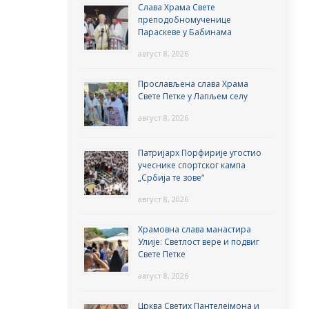
Слава Храма Свете
преподобномученице
Параскеве у Бабинама
август 8, 2026
Прослављена слава Храма
Свете Петке у Лапљем селу
август 8, 2026
Патријарх Порфирије угостио
учеснике спортског кампа
„Србија те зове“
август 8, 2026
Храмовна слава манастира
Улије: Светлост вере и подвиг
Свете Петке
август 8, 2026
Црква Светих Пантелејмона и