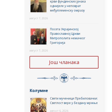
крви фундинских јунака
однијеле у неповрат
међуплеменску омразу
август 7, 2026
Посета Украјинској
Православној Цркви
Митрополита немачког
Григорија
август 7, 2026
Још чланака
Колумне
Свети мученици Пребиловачки:
Светлост вере у бездану мржње
август 6, 2026