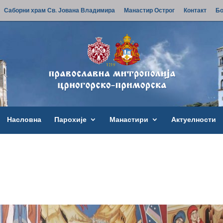
Саборни храм Св. Јована Владимира
Манастир Острог
Контакт
Бо
Насловна
Парохије
Манастири
Актуелности