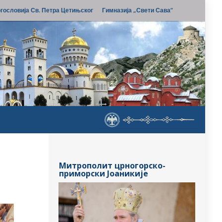
гословија Св. Петра Цетињског
Гимназија „Свети Сава“
Митрополит црногорско-
приморски Јоаникије