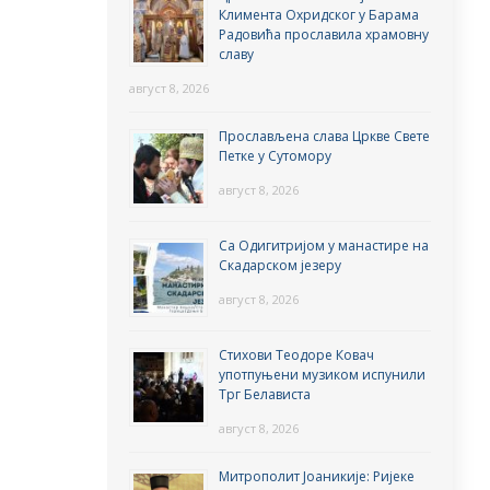
Климента Охридског у Барама
Радовића прославила храмовну
славу
август 8, 2026
Прослављена слава Цркве Свете
Петке у Сутомору
август 8, 2026
Са Одигитријом у манастире на
Скадарском језеру
август 8, 2026
Стихови Теодоре Ковач
употпуњени музиком испунили
Трг Белависта
август 8, 2026
Митрополит Јоаникије: Ријеке