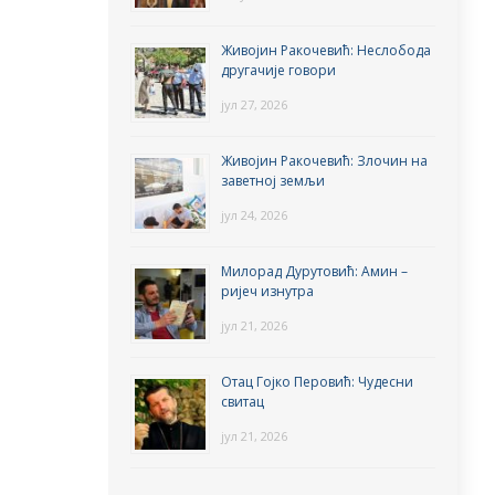
Живојин Ракочевић: Неслобода
другачије говори
јул 27, 2026
Живојин Ракочевић: Злочин на
заветној земљи
јул 24, 2026
Милорад Дурутовић: Амин –
ријеч изнутра
јул 21, 2026
Отац Гојко Перовић: Чудесни
свитац
јул 21, 2026