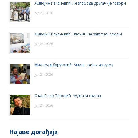
Живојин Ракочевић: Неслобода другачије говори
јул 27, 2026
Живојин Ракочевић: Злочин на заветној земљи
јул 24, 2026
Милорад Дурутовић: Амин – ријеч изнутра
јул 21, 2026
Отац Гојко Перовић: Чудесни свитац
јул 21, 2026
Најаве догађаја