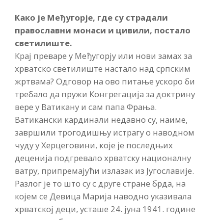
Како је Међугорје, где су страдали
православни монаси и цивили, постало
светилиште.
Крај преваре у Међугорју или нови замах за
хрватско светилиште настало над српским
жртвама? Одговор на ово питање ускоро би
требало да пружи Конгрегација за доктрину
вере у Ватикану и сам папа Фрања.
Ватикански кардинали недавно су, наиме,
завршили трогодишњу истрагу о наводном
чуду у Херцеговини, које је последњих
деценија подгревало хрватску националну
ватру, припремајући излазак из Југославије.
Разлог је то што су с друге стране брда, на
којем се Девица Марија наводно указивала
хрватској деци, усташе 24. јуна 1941. године