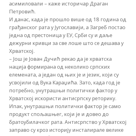
асимиловали – каже историчар Драган
Петровић.
И данас, када је прошло више од 18 година од
грађанског рата у Југославији, а Загреб постао
једна од престоница у ЕУ, Срби су и даље
дежурни кривци за све лоше што се дешава у
Хрватској.
– Још је Јован Дучић рекао да је хрватска
нација формирана од неколико српских
елемената, а један од њих је и језик, који су
усвојили од Вука Караџића. Зато, када год је
потребно, унутрашњи политички фактор у
Хрватској искористи антисрпску реторику.
Ипак, унутрашњи политички фактор је само
продукт спољашњег, који је и довео до
братоубилачког рата. Антисрпство у Хрватској
заправо су кроз историју инсталирале велике