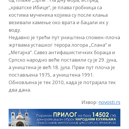
„хрватске Ибице“, је плава гробница са
костима мученика којима су после клања
везивали камење око врата и бацали их у
воду.
Недавно је трећи пут уништена спомен-плоча
жртвама усташког терора логора „Слана“ и
„Метајна“. Савез антифашистичких бораца и
Српско народно веће поставили су је 29. јуна,
а уништена је већ 18. јула. Први пут плоча је
постављена 1975, а уништена 1991.
Обновљена је тек 2010, када је потрајала тек
два дана.
Извор:
novosti.rs