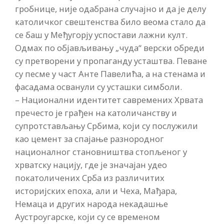
гробнице, није одабрана случајно и да је делу
католичког свештенства било веома стало да
се баш у Међугорју успостави лажни култ.
Одмах по објављивању „чуда“ верски обреди
су претворени у пропаганду усташтва. Певане
су песме у част Анте Павелића, а на стенама и
фасадама осванули су усташки симболи.
– Национални идентитет савремених Хрвата
пречесто је грађен на католичанству и
супротстављању Србима, који су послужили
као цемент за спајање разнородног
националног становништва стопљеног у
хрватску нацију, где је значајан удео
покатоличених Срба из различитих
историјских епоха, али и Чеха, Мађара,
Немаца и других народа некадашње
Аустроугарске, који су се временом