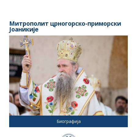
Митрополит црногорско-приморски
Јоаникије
Биографија