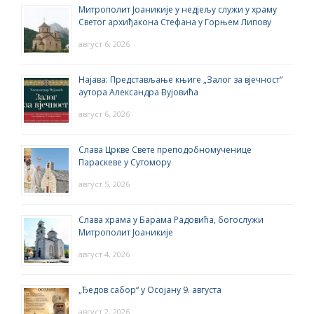
Митрополит Јоаникије у недјељу служи у храму
Светог архиђакона Стефана у Горњем Липову
август 6, 2026
Најава: Представљање књиге „Залог за вјечност“
аутора Александра Вујовића
август 6, 2026
Слава Цркве Свете преподобномученице
Параскеве у Сутомору
август 5, 2026
Слава храма у Барама Радовића, богослужи
Митрополит Јоаникије
август 4, 2026
„Ђедов сабор“ у Осојану 9. августа
август 2, 2026