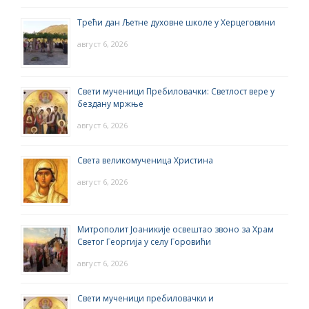
Трећи дан Љетне духовне школе у Херцеговини
август 6, 2026
Свети мученици Пребиловачки: Светлост вере у
бездану мржње
август 6, 2026
Света великомученица Христина
август 6, 2026
Митрополит Јоаникије освештао звоно за Храм
Светог Георгија у селу Горовићи
август 6, 2026
Свети мученици пребиловачки и