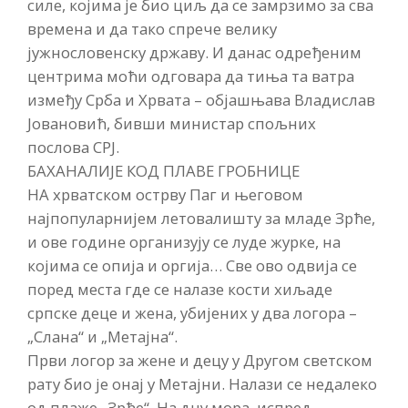
силе, којима је био циљ да се замрзимо за сва
времена и да тако спрече велику
јужнословенску државу. И данас одређеним
центрима моћи одговара да тиња та ватра
између Срба и Хрвата – објашњава Владислав
Јовановић, бивши министар спољних
послова СРЈ.
БАХАНАЛИЈЕ КОД ПЛАВЕ ГРОБНИЦЕ
НА хрватском острву Паг и његовом
најпопуларнијем летовалишту за младе Зрће,
и ове године организују се луде журке, на
којима се опија и оргија… Све ово одвија се
поред места где се налазе кости хиљаде
српске деце и жена, убијених у два логора –
„Слана“ и „Метајна“.
Први логор за жене и децу у Другом светском
рату био је онај у Метајни. Налази се недалеко
од плаже „Зрће“. На дну мора, испред