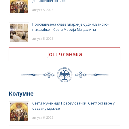
доњохерцеговачки
август 5, 2026
Прослављена слава Епархије будимљанско-
никшићке – Света Марија Магдалина
август 5, 2026
Још чланака
Колумне
Свети мученици Пребиловачки: Светлост вере у
бездану мржње
август 6, 2026