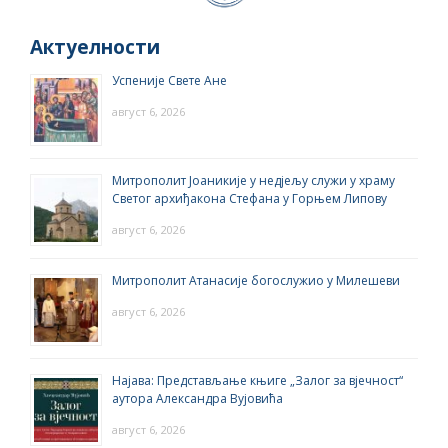
Актуелности
Успеније Свете Ане
август 6, 2026
Митрополит Јоаникије у недјељу служи у храму
Светог архиђакона Стефана у Горњем Липову
август 6, 2026
Митрополит Атанасије богослужио у Милешеви
август 6, 2026
Најава: Представљање књиге „Залог за вјечност“
аутора Александра Вујовића
август 6, 2026