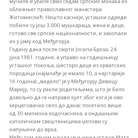
мучиле и убиле свих седам српских монаха из
оближњег православног манастира
Житомислић. Нешто касније, усташки одреди
побили су још 3.000 мушкараца, жена и деце,
готово све српске националности, и закопали
их у јаму код Међугорја.
Годину дана после смрти Јосипа Броза, 24.
јуна 1981. године, а управо на годишњицу
усташког покоља, шесторо деце из хрватских
породица (најмлађе је имало 10, а најстарије
16 година) „видело“ је у Међугорју Девицу
Марију, то су рекли родитељима, што је било
довољно да се направи култ због кога је ово
херцеговачко село до данас посетило више
од 30 милиона ходочасника, а ондашњим
католичким свештеницима џепови су
напуњени до врха.
Међу том децом нашла се и унука усташе Мата