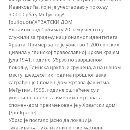
Иванковића, који је учествовао у покољу
3.000 Срба у Међугорју!
[pullquote]ХРВАТСКИ ДОМ
Злочини над Србима у 20. веку често су
служили за градњу националног идентитета
Хрвата. Пример за то је убиство 1.200 српских
цивила у глинској православној цркви крајем
јула 1941. године. Убрзо по завршеном
покољу, Глинска црква је срушена, а на њеном
месту, шездесетих година прошлог века
саграђен је Спомен-дом жртава фашизма.
Међутим, 1995. године оштећене су и
уклоњене плоче са именима жртава, а
спомен-дом преименован је у Хрватски дом!
[/pullquote]
Убрзо је постало јасно да локација
„указивања“, у близини српске масовне