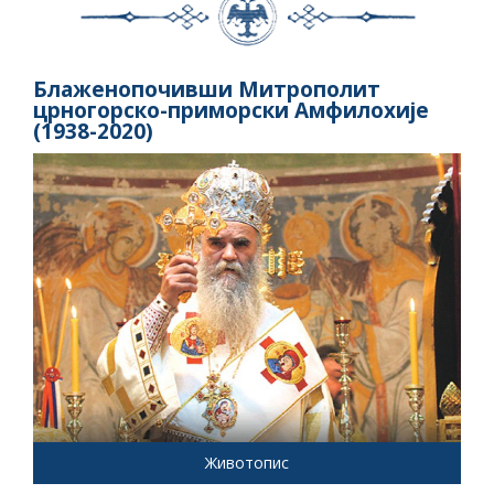
Блаженопочивши Митрополит
црногорско-приморски Амфилохије
(1938-2020)
Животопис