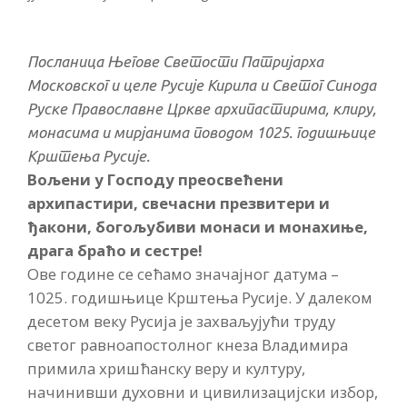
Посланица Његове Светости Патријарха
Московског и целе Русије Кирила и Светог Синода
Руске Православне Цркве архипастирима, клиру,
монасима и мирјанима поводом 1025. годишњице
Крштења Русије.
Вољени у Господу преосвећени
архипастири, свечасни презвитери и
ђакони, богољубиви монаси и монахиње,
драга браћо и сестре!
Ове године се сећамо значајног датума –
1025. годишњице Крштења Русије. У далеком
десетом веку Русија је захваљујући труду
светог равноапостолног кнеза Владимира
примила хришћанску веру и културу,
начинивши духовни и цивилизацијски избор,