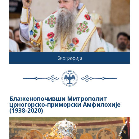
Биографија
Блаженопочивши Митрополит
црногорско-приморски Амфилохије
(1938-2020)