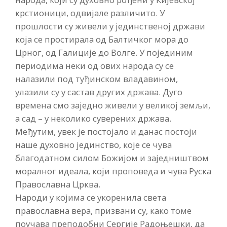
крстионици, одвијале различито. У
прошлости су живели у јединственој држави
која се простирала од Балтичког мора до
Црног, од Галиције до Волге. У појединим
периодима неки од ових народа су се
налазили под туђинском владавином,
улазили су у састав других држава. Дуго
времена смо заједно живели у великој земљи,
а сад – у неколико суверених држава.
Међутим, увек је постојало и данас постоји
наше духовно јединство, које се чува
благодатном силом Божијом и заједништвом
моралног идеала, који проповеда и чува Руска
Православна Црква.
Народи у којима се укоренила света
православна вера, призвани су, како томе
поучава преподобни Сергије Радоњешки, да