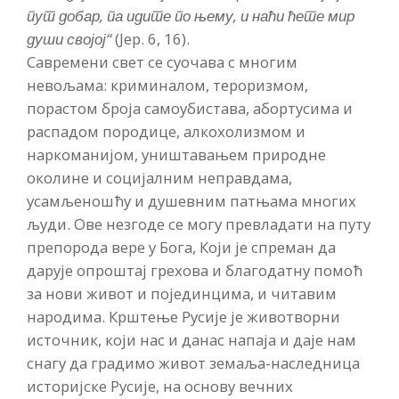
пут добар, па идите по њему, и наћи ћете мир
души својој
“
(Јер. 6, 16).
Савремени свет се суочава с многим
невољама: криминалом, тероризмом,
порастом броја самоубистава, абортусима и
распадом породице, алкохолизмом и
наркоманијом, уништавањем природне
околине и социјалним неправдама,
усамљеношћу и душевним патњама многих
људи. Ове незгоде се могу превладати на путу
препорода вере у Бога, Који је спреман да
дарује опроштај грехова и благодатну помоћ
за нови живот и појединцима, и читавим
народима. Крштење Русије је животворни
источник, који нас и данас напаја и даје нам
снагу да градимо живот земаља-наследница
историјске Русије, на основу вечних