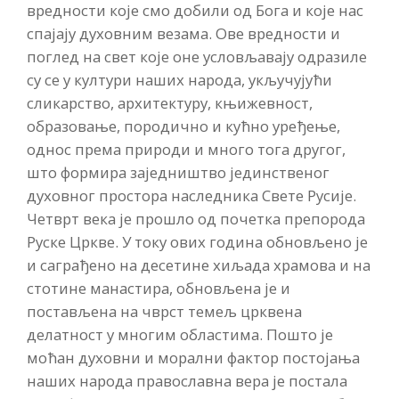
вредности које смо добили од Бога и које нас
спајају духовним везама. Ове вредности и
поглед на свет које оне условљавају одразиле
су се у култури наших народа, укључујући
сликарство, архитектуру, књижевност,
образовање, породично и кућно уређење,
однос према природи и много тога другог,
што формира заједништво јединственог
духовног простора наследника Свете Русије.
Четврт века је прошло од почетка препорода
Руске Цркве. У току ових година обновљено је
и саграђено на десетине хиљада храмова и на
стотине манастира, обновљена је и
постављена на чврст темељ црквена
делатност у многим областима. Пошто је
моћан духовни и морални фактор постојања
наших народа православна вера је постала