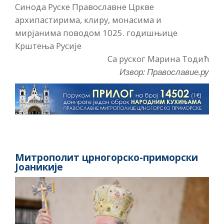
Синода Руске Православне Цркве
архипастирима, клиру, монасима и
мирјанима поводом 1025. годишњице
Крштења Русије
Са руског Марина Тодић
Извор: Православие.ру
Митрополит црногорско-приморски
Јоаникије