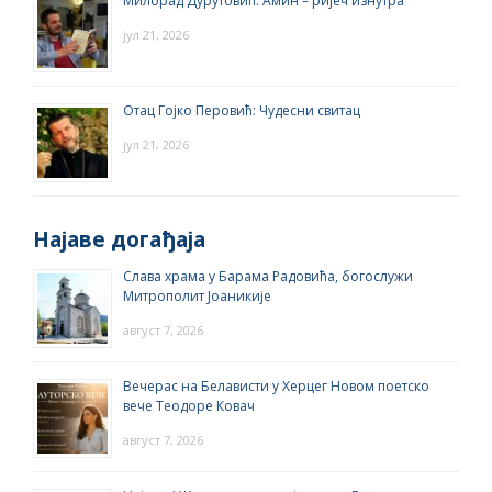
Милорад Дурутовић: Амин – ријеч изнутра
јул 21, 2026
Отац Гојко Перовић: Чудесни свитац
јул 21, 2026
Најаве догађаја
Слава храма у Барама Радовића, богослужи
Митрополит Јоаникије
август 7, 2026
Вечерас на Белависти у Херцег Новом поетско
вече Теодоре Ковач
август 7, 2026