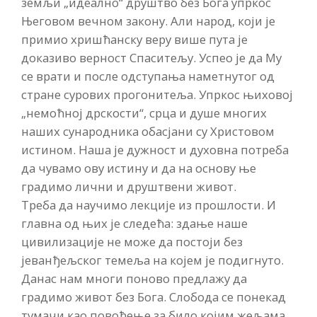
земљи „идеално“ друштво без Бога упркос
Његовом вечном закону. Али народ, који је
примио хришћанску веру више пута је
доказиво верност Спаситељу. Успео је да Му
се врати и после одступања наметнутог од
стране сурових прогонитеља. Упркос њиховој
„немоћној дрскости“, срца и душе многих
наших сународника обасјани су Христовом
истином. Наша је дужност и духовна потреба
да чувамо ову истину и да на основу ње
градимо лични и друштвени живот.
Треба да научимо лекције из прошлости. И
главна од њих је следећа: здање наше
цивилизације не може да постоји без
јеванђељског темеља на којем је подигнуто.
Данас нам многи поново предлажу да
градимо живот без Бога. Слобода се понекад
тумачи као повођење за било којим жељама,