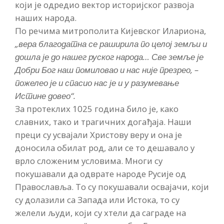
који је одредио вектор историјског развоја
наших народа.
По речима митрополита Кијевског Илариона,
„вера благодатна се раширила по целој земљи и
дошла је до нашег руског народа… Све земље је
Добри Бог наш помиловао и нас није презрео, –
пожелео је и спасио нас је и у разумевање
Истине довео“.
За протеклих 1025 година било је, како
славних, тако и трагичних догађаја. Наши
преци су усвајали Христову веру и она је
доносила обилат род, али се то дешавало у
врло сложеним условима. Многи су
покушавали да одврате народе Русије од
Православља. То су покушавали освајачи, који
су долазили са Запада или Истока, то су
желели људи, који су хтели да саграде на