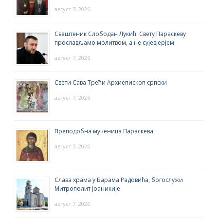
август 7, 2026
Свештеник Слободан Лукић: Свету Параскеву
прослављамо молитвом, а не сујевјерјем
август 7, 2026
Свети Сава Трећи Архиепископ српски
август 7, 2026
Преподобна мученица Параскева
август 7, 2026
Слава храма у Барама Радовића, богослужи
Митрополит Јоаникије
август 7, 2026