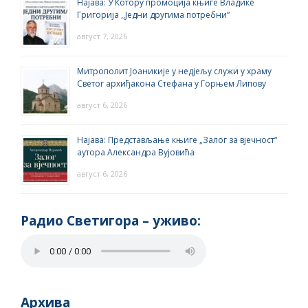
Најава: У Котору промоција књиге Владике
Григорија ,,Једни другима потребни”
август 7, 2026
Митрополит Јоаникије у недјељу служи у храму
Светог архиђакона Стефана у Горњем Липову
август 6, 2026
Најава: Представљање књиге „Залог за вјечност“
аутора Александра Вујовића
август 6, 2026
Радио Светигора – yживо:
Архива