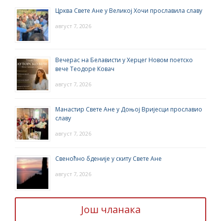
Црква Свете Ане у Великој Хочи прославила славу
август 7, 2026
Вечерас на Белависти у Херцег Новом поетско
вече Теодоре Ковач
август 7, 2026
Манастир Свете Ане у Доњој Вријесци прославио
славу
август 7, 2026
Свеноћно бденије у скиту Свете Ане
август 7, 2026
Још чланака