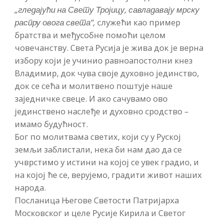
„гледајући на Свету Тројицу, савладавају мрску
распру овога света“,
служећи као пример
братства и међусобне помоћи целом
човечанству. Света Русија је жива док је верна
избору који је учинио равноапостолни кнез
Владимир, док чува своје духовно јединство,
док се сећа и молитвено поштује наше
заједничке свеце. И ако сачувамо ово
јединствено наслеђе и духовно сродство –
имамо будућност.
Бог по молитвама светих, који су у Руској
земљи заблистали, нека би нам дао да се
учврстимо у истини на којој се увек градио, и
на којој ће се, верујемо, градити живот наших
народа.
Посланица Његове Светости Патријарха
Московског и целе Русије Кирила и Светог