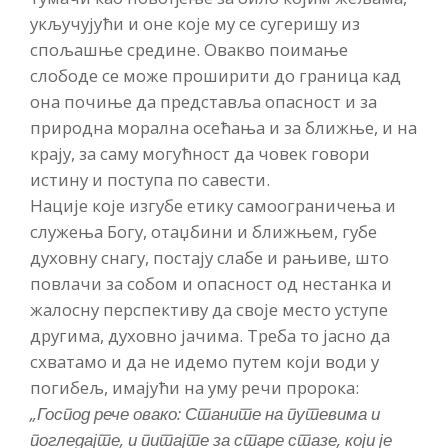
укључујући и оне које му се сугеришу из
спољашње средине. Овакво поимање
слободе се може проширити до граница кад
она почиње да представља опасност и за
природна морална осећања и за ближње, и на
крају, за саму могућност да човек говори
истину и поступа по савести.
Нације које изгубе етику самоограничења и
служења Богу, отаџбини и ближњем, губе
духовну снагу, постају слабе и рањиве, што
повлачи за собом и опасност од нестанка и
жалосну перспективу да своје место уступе
другима, духовно јачима. Треба то јасно да
схватамо и да не идемо путем који води у
погибељ, имајући на уму речи пророка:
„
Господ рече овако: Станите на путевима и
погледајте, и питајте за старе стазе, који је