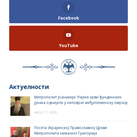
Facebook
YouTube
Актуелности
Митрополит Јоаникије: Ријеке крви фундинских
јунака однијеле у неповрат међуплеменску омразу
август 7, 2026
Посета Украјинској Православној Цркви
Митрополита немачког Григорија