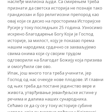
наслеђе милиона људи. Са смирењем треба
признати да светска историја не познаје тако
грандиозан и брз религиозни препород као
овај који се десио на просторима Историјске
Русије у току последњих 25 година. Узносимо
искрено благодарење Богу Који је Господ
историје, за милост, коју је показао према
нашим народима; срдачно се захваљујемо
свима онима који су својим трудом
одговорили на благодат Божију која призива
и омогућили све ово.
Ипак, још много тога треба учинити, јер
Господ од нас очекује нове плодове. И главни
од њих треба да постане јединство вере и
живота, утврђивање јеванђељске истине у
речима и далима наших сународника.
Сећамо се да су се у току историје субине
народа, који су духовно рођени у Кијевској