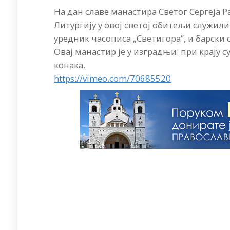
На дан славе манастира Светог Сергеја 
Литургију у овој светој обитељи служил
уредник часописа „Светигора“, и барски
Овај манастир је у изградњи: при крају
конака.
https://vimeo.com/70685520