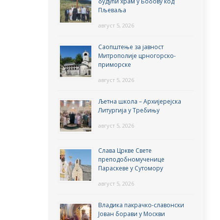
будући храм у Бобову код
Пљеваља
август 5, 2026
Саопштење за јавност
Митрополије црногорско-
приморске
август 5, 2026
Љетна школа – Архијерејска
Литургија у Требињу
август 5, 2026
Слава Цркве Свете
преподобномученице
Параскеве у Сутомору
август 5, 2026
Владика пакрачко-славонски
Јован борави у Москви