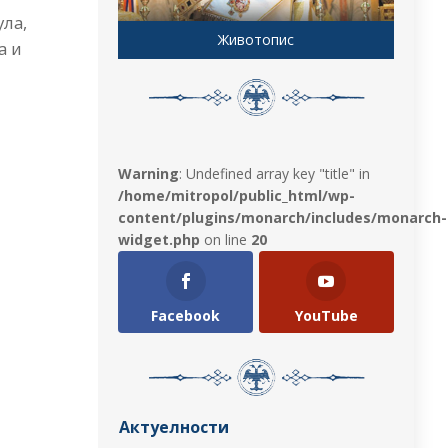
ула,
Животопис
а и
Warning
: Undefined array key "title" in
/home/mitropol/public_html/wp-
content/plugins/monarch/includes/monarch-
widget.php
on line
20
Facebook
YouTube
Актуелности