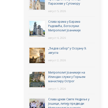
Параскеве у Сутомору
август 5, 2026
Слава храма у Барама
Радовића, богослужи
Митрополит Јоаникије
август 4, 2026
„Ђедов сабор“ у Осојану 9.
августа
август 2, 2026
Митрополит Јоаникије на
Илиндан служи у Горњем
манастиру Острог
август 1, 2026
Слава цркве Свете Недјеље у
Јошици, литију предводи
Митрополит Јоаникије