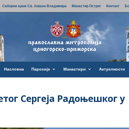
Саборни храм Св. Јована Владимира
Манастир Острог
Контакт
Бо
Насловна
Парохије
Манастири
Актуелности
етог Сергеја Радоњешког у