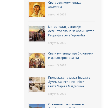
Света великомученица
Христина
август 6, 2026
Митрополит Јоаникије
освештао звоно за Храм Светог
Георгија у селу Горовићи
август 6, 2026
Свети мученици пребиловачки
и доњохерцеговачки
август 5, 2026
Прослављена слава Епархије
будимљанско-никшићке –
Света Марија Магдалина
август 5, 2026
Освештано земљиште за