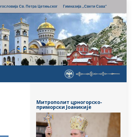
гословија Св. Петра Цетињског
Гимназија „Свети Сава“
Митрополит црногорско-
приморски Јоаникије