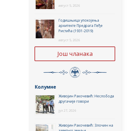
август 5, 2026
Годишњица упокојења
архитекте Предрага Пеђе
Ристића (1931-2019)
август 5, 2026
Још чланака
Колумне
Живојин Ракочевић: Неслобода
другачије говори
јул 27, 2026
Живојин Ракочевић: Злочин на
заветној земљи