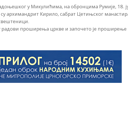
Радоњешког у Микулићима, на обронцима Румије, 18. ј
и су архимандрит Кирило, сабрат Цетињског манастир
 свештеници.
 су радови проширења цркве и започето је проширење