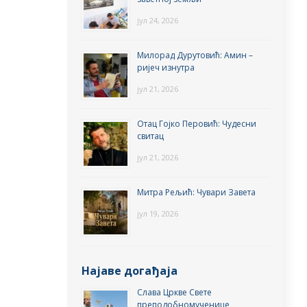
јул 24, 2026
Милорад Дурутовић: Амин –
ријеч изнутра
јул 21, 2026
Отац Гојко Перовић: Чудесни
свитац
јул 21, 2026
Митра Рељић: Чувари Завета
јул 19, 2026
Најаве догађаја
Слава Цркве Свете
преподобномученице