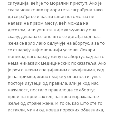
ситуација, већ је то морални приступ. Ако је
скала човекових приоритета саграђена тако
да се рађање и васпитање потомства не
налази на првом месту, већ можда на
десетом, или уопште није укључено у ову
скалу, дешава се оно што се догађа код нас:
жена се врло лако одлучује на абортус, а за то
се стварају најповољнији услови. Лекари
понекад наговарају жену на абортус кад за то
нема никаквих медицинских показатеља. Ако
је реч о неким специјалним случајевима, кад
је на пример, живот мајке у опасности, увек
постоје изузеци од правила, али је код нас,
нажалост, постало правило да се абортус
врши на први захтев, на прво изражавање
жеље од стране жене. И то се, као што сте то
истакли, чини од новца пореских обвезника,