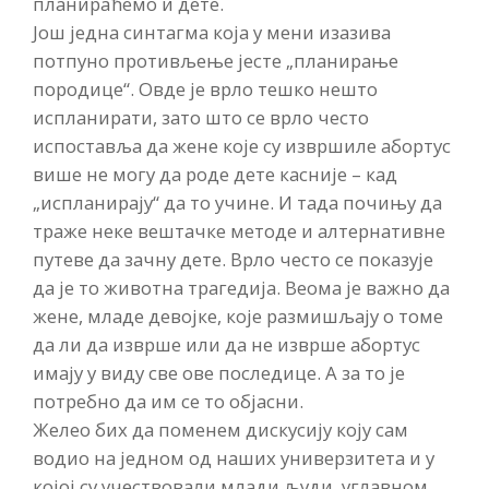
планираћемо и дете.
Још једна синтагма која у мени изазива
потпуно противљење јесте „планирање
породице“. Овде је врло тешко нешто
испланирати, зато што се врло често
испоставља да жене које су извршиле абортус
више не могу да роде дете касније – кад
„испланирају“ да то учине. И тада почињу да
траже неке вештачке методе и алтернативне
путеве да зачну дете. Врло често се показује
да је то животна трагедија. Веома је важно да
жене, младе девојке, које размишљају о томе
да ли да изврше или да не изврше абортус
имају у виду све ове последице. А за то је
потребно да им се то објасни.
Желео бих да поменем дискусију коју сам
водио на једном од наших универзитета и у
којој су учествовали млади људи, углавном