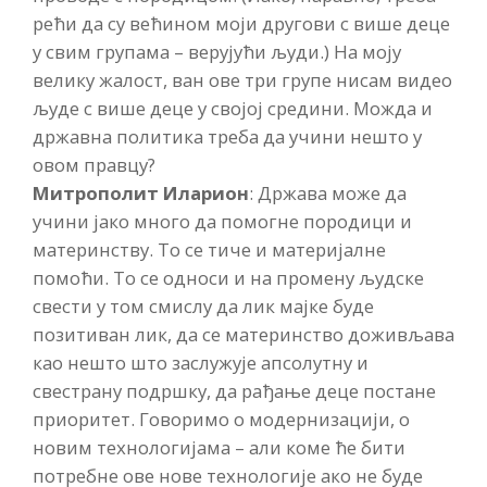
рећи да су већином моји другови с више деце
у свим групама – верујући људи.) На моју
велику жалост, ван ове три групе нисам видео
људе с више деце у својој средини. Можда и
државна политика треба да учини нешто у
овом правцу?
Митрополит Иларион
: Држава може да
учини јако много да помогне породици и
материнству. То се тиче и материјалне
помоћи. То се односи и на промену људске
свести у том смислу да лик мајке буде
позитиван лик, да се материнство доживљава
као нешто што заслужује апсолутну и
свестрану подршку, да рађање деце постане
приоритет. Говоримо о модернизацији, о
новим технологијама – али коме ће бити
потребне ове нове технологије ако не буде