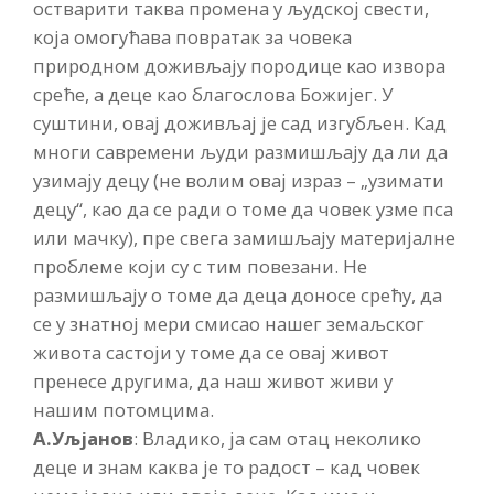
остварити таква промена у људској свести,
која омогућава повратак за човека
природном доживљају породице као извора
среће, а деце као благослова Божијег. У
суштини, овај доживљај је сад изгубљен. Кад
многи савремени људи размишљају да ли да
узимају децу (не волим овај израз – „узимати
децу“, као да се ради о томе да човек узме пса
или мачку), пре свега замишљају материјалне
проблеме који су с тим повезани. Не
размишљају о томе да деца доносе срећу, да
се у знатној мери смисао нашег земаљског
живота састоји у томе да се овај живот
пренесе другима, да наш живот живи у
нашим потомцима.
А.Уљјанов
: Владико, ја сам отац неколико
деце и знам каква је то радост – кад човек