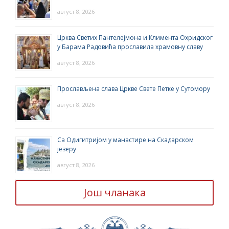
август 8, 2026
Црква Светих Пантелејмона и Климента Охридског
у Барама Радовића прославила храмовну славу
август 8, 2026
Прослављена слава Цркве Свете Петке у Сутомору
август 8, 2026
Са Одигитријом у манастире на Скадарском
језеру
август 8, 2026
Још чланака