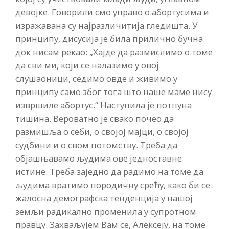
девојке. Говорили смо управо о абортусима и
изражавана су најразличитија гледишта. У
принципу, дисусија је била прилично бучна
док нисам рекао: „Хајде да размислимо о томе
да сви ми, који се налазимо у овој
слушаоници, седимо овде и живимо у
принципу само због тога што наше маме нису
извршиле абортус.“ Наступила је потпуна
тишина. Вероватно је свако почео да
размишља о себи, о својој мајци, о својој
судбини и о свом потомству. Треба да
објашњавамо људима ове једноставне
истине. Треба заједно да радимо на томе да
људима вратимо породичну срећу, како би се
жалосна демографска тенденција у нашој
земљи радикално променила у супротном
правцу. Захваљујем Вам се, Алексеју, на томе