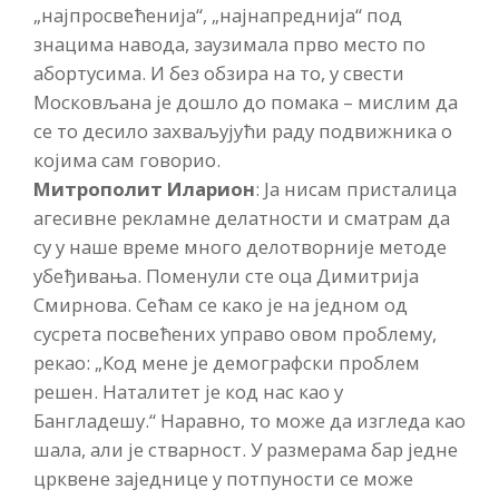
„најпросвећенија“, „најнапреднија“ под
знацима навода, заузимала прво место по
абортусима. И без обзира на то, у свести
Московљана је дошло до помака – мислим да
се то десило захваљујући раду подвижника о
којима сам говорио.
Митрополит Иларион
: Ја нисам присталица
агесивне рекламне делатности и сматрам да
су у наше време много делотворније методе
убеђивања. Поменули сте оца Димитрија
Смирнова. Сећам се како је на једном од
сусрета посвећених управо овом проблему,
рекао: „Код мене је демографски проблем
решен. Наталитет је код нас као у
Бангладешу.“ Наравно, то може да изгледа као
шала, али је стварност. У размерама бар једне
црквене заједнице у потпуности се може