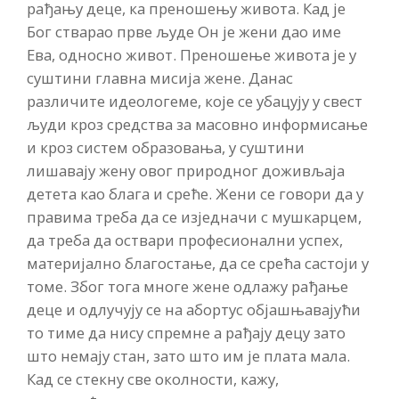
рађању деце, ка преношењу живота. Кад је
Бог стварао прве људе Он је жени дао име
Ева, односно живот. Преношење живота је у
суштини главна мисија жене. Данас
различите идеологеме, које се убацују у свест
људи кроз средства за масовно информисање
и кроз систем образовања, у суштини
лишавају жену овог природног доживљаја
детета као блага и среће. Жени се говори да у
правима треба да се изједначи с мушкарцем,
да треба да оствари професионални успех,
материјално благостање, да се срећа састоји у
томе. Због тога многе жене одлажу рађање
деце и одлучују се на абортус објашњавајући
то тиме да нису спремне а рађају децу зато
што немају стан, зато што им је плата мала.
Кад се стекну све околности, кажу,