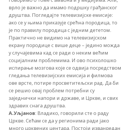
врло је важно да имамо подршку грађанског
друштва. Погледајте телевизијске емисије:
ако се у њима приказује срећна породица, то
је по правилу породица с једним дететом.
Практично не видимо на телевизијском
екрану породице с више деце – једино можда
у случајевима кад се ради о неким већим
социјалним проблемима. И ово психолошко
испирање мозгова које се одвија посредством
гледања телевизијских емисија и филмова
ове врсте, потире просветитељски рад. Да би
се решио овај проблем потребни су
заједнички напори и државе, и Цркве, и свих
здравих снага друштва.
А.Уљјанов
: Владико, говорили сте о раду
Цркве. Сећам се да у регионима ради јако
много црквених центара. Постоји изванредан