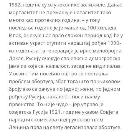
1992. године су се унеколико зближиле. Данас
морталитет не премашује наталитет тако
много као протеклих година, – у току
последње године је је мањи од 100 хиљада.
Ипак, очекује нас врло сложен период кад ће у
активан узраст ступити нараштај рођен 1990-
их година, а та генерација је врло малобројна.
Дакле, Русију очекује својеврсна демографска
јама из које се, нажалост, засад не види излаз.
У вези с тим посебно оштро се поставља
проблем абортуса, због тога што по њиховом
броју ако се рачуна по једној жени, по једном
рођењу Русија, нажалост, носи палму
првенства. То није чудо – јер управо је
совјетска Русија 1921. године указом Совјета
народних комесара под руководством
Лењина прва на свету легализовала абортусе.