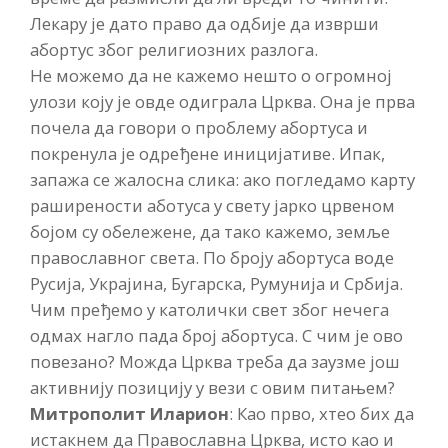
Лекару је дато право да одбије да изврши
абортус због религиозних разлога.
Не можемо да не кажемо нешто о огромној
улози коју је овде одиграла Црква. Она је прва
почела да говори о проблему абортуса и
покренула је одређене иницијативе. Ипак,
запажа се жалосна слика: ако погледамо карту
раширености аботуса у свету јарко црвеном
бојом су обележене, да тако кажемо, земље
православног света. По броју абортуса воде
Русија, Украјина, Бугарска, Румунија и Србија.
Чим пређемо у католички свет због нечега
одмах нагло пада број абортуса. С чим је ово
повезано? Можда Црква треба да заузме још
активнију позицију у вези с овим питањем?
Митрополит Иларион
: Као прво, хтео бих да
истакнем да Православна Црква, исто као и