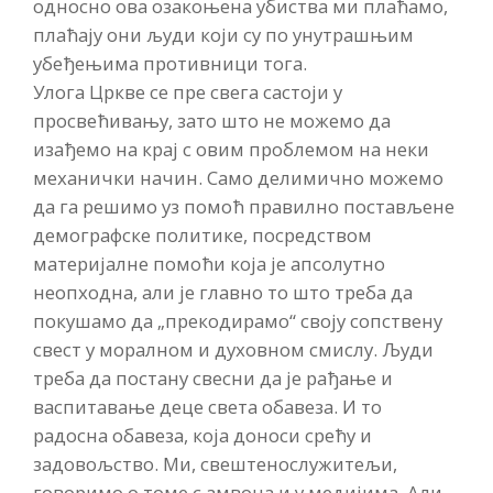
односно ова озакоњена убиства ми плаћамо,
плаћају они људи који су по унутрашњим
убеђењима противници тога.
Улога Цркве се пре свега састоји у
просвећивању, зато што не можемо да
изађемо на крај с овим проблемом на неки
механички начин. Само делимично можемо
да га решимо уз помоћ правилно постављене
демографске политике, посредством
материјалне помоћи која је апсолутно
неопходна, али је главно то што треба да
покушамо да „прекодирамо“ своју сопствену
свест у моралном и духовном смислу. Људи
треба да постану свесни да је рађање и
васпитавање деце света обавеза. И то
радосна обавеза, која доноси срећу и
задовољство. Ми, свештенослужитељи,
говоримо о томе с амвона и у медијима. Али,