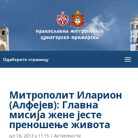
Митрополит Иларион
(Алфејев): Главна
мисија жене јесте
преношење живота
јул 18, 2013 у 11:15
|
Актуелности