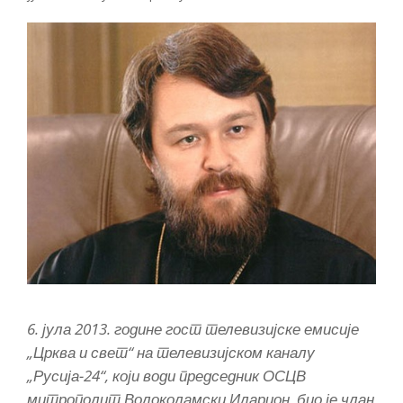
6. јула 2013. године гост телевизијске емисије
„Црква и свет“ на телевизијском каналу
„Русија-24“, који води председник ОСЦВ
митрополит Волоколамски Иларион, био је члан