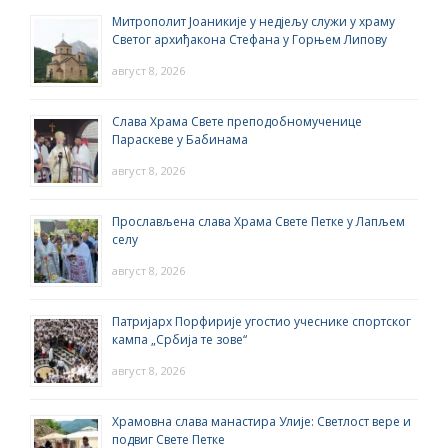
Митрополит Јоаникије у недјељу служи у храму
Светог архиђакона Стефана у Горњем Липову
август 8, 2026
Слава Храма Свете преподобномученице
Параскеве у Бабинама
август 8, 2026
Прослављена слава Храма Свете Петке у Лапљем
селу
август 8, 2026
Патријарх Порфирије угостио учеснике спортског
кампа „Србија те зове“
август 8, 2026
Храмовна слава манастира Улије: Светлост вере и
подвиг Свете Петке