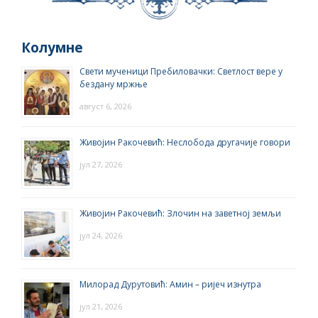
Колумне
Свети мученици Пребиловачки: Светлост вере у
бездану мржње
август 6, 2026
Живојин Ракочевић: Неслобода другачије говори
јул 27, 2026
Живојин Ракочевић: Злочин на заветној земљи
јул 24, 2026
Милорад Дурутовић: Амин – ријеч изнутра
јул 21, 2026