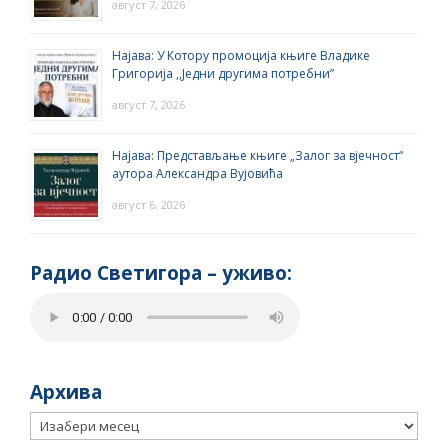
август 7, 2026
Најава: У Котору промоција књиге Владике
Григорија ,,Једни другима потребни”
август 7, 2026
Најава: Представљање књиге „Залог за вјечност“
аутора Александра Вујовића
август 6, 2026
Радио Светигора – yживо:
Архива
Архива