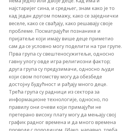
нема једно или двоје деце. Кад има и
најстаријег сина, и средњег, знам како је то
кад један другом помажу, како се заједнички
веселе, како се свађају, како решавају своје
проблеме. Посматрајући познанике и
пријатеље који имају више деце приметио
сам да се условно могу поделити на три групе.
Прва група су свештеносужитељи, односно
гавну улогу овде игра религиозни фактор;
друга група су предузимачи, односно људи
који свом потомству могу да обезбеде
достојну будућност и рађају много деце.
Трећа група су радници из сектора за
информационе технологије, односно, по
правилу они очеви који примајући не
претерано високу плату могу да мењају свој
график радног времена и да много времена
проводе с породицом. (Иако, наравно, треба