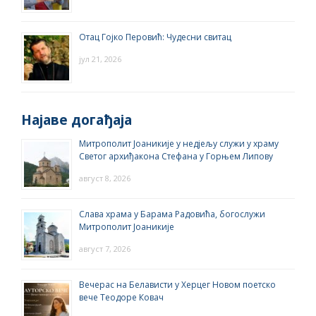
Отац Гојко Перовић: Чудесни свитац
јул 21, 2026
Најаве догађаја
Митрополит Јоаникије у недјељу служи у храму
Светог архиђакона Стефана у Горњем Липову
август 8, 2026
Слава храма у Барама Радовића, богослужи
Митрополит Јоаникије
август 7, 2026
Вечерас на Белависти у Херцег Новом поетско
вече Теодоре Ковач