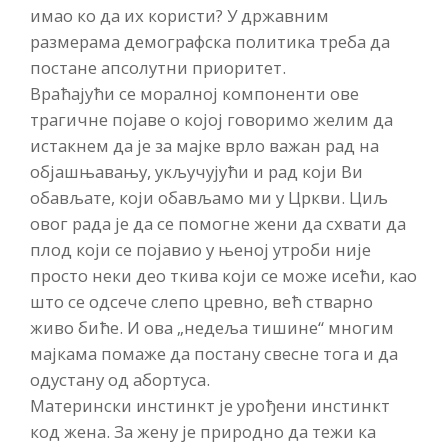
имао ко да их користи? У државним
размерама демографска политика треба да
постане апсолутни приоритет.
Враћајући се моралној компоненти ове
трагичне појаве о којој говоримо желим да
истакнем да је за мајке врло важан рад на
објашњавању, укључујући и рад који Ви
обављате, који обављамо ми у Цркви. Циљ
овог рада је да се помогне жени да схвати да
плод који се појавио у њеној утроби није
просто неки део ткива који се може исећи, као
што се одсече слепо цревно, већ стварно
живо биће. И ова „недеља тишине“ многим
мајкама помаже да постану свесне тога и да
одустану од абортуса.
Матерински инстинкт је урођени инстинкт
код жена. За жену је природно да тежи ка