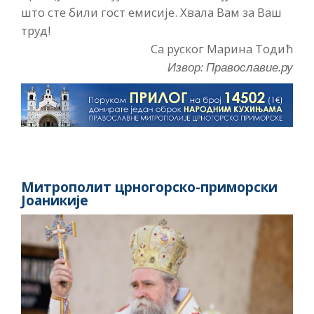
што сте били гост емисије. Хвала Вам за Ваш
труд!
Са руског Марина Тодић
Извор: Православие.ру
Митрополит црногорско-приморски
Јоаникије