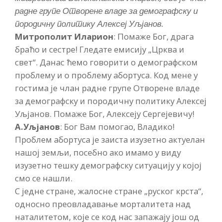
радне групе Отворене владе за демографску и
породичну политику Алексеј Уљјанов.
Митрополит Иларион
: Помаже Бог, драга
браћо и сестре! Гледате емисију „Црква и
свет“. Данас ћемо говорити о демографском
проблему и о проблему абортуса. Код мене у
гостима је члан радне групе Отворене владе
за демографску и породичну политику Алексеј
Уљјанов. Помаже Бог, Алексеју Сергејевичу!
А.Уљјанов
: Бог Вам помогао, Владико!
Проблем абортуса је заиста изузетно актуелан
нашој земљи, посебно ако имамо у виду
изузетно тешку демографску ситуацију у којој
смо се нашли.
С једне стране, жалосне стране „руског крста“,
односно преовладавање морталитета над
наталитетом, које се код нас запажају још од