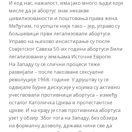
И код нас, нажалост, има јако много људи који
мисле да је абортус знак некакве
цивилизованости и поштовања права жена.
Међутим, то уопште није тако – јер, управо су
бољшевици први легализовали абортусе.
Управо на њихово инсистирање су после
Совјетског Савеза 50-их година абортуси били
легализовани у земљама Источне Европе.
На Западу су се слични процеси теже
развијали – после такозване сексуалне
револуције 1968. године. У друштву су се
одвијале бурне дискусије у којима су активно
учествовали противници абортуса – између
осталог Католичка Црква и протестантске
цркве. И на крају је став противника абортуса
узет у обзир. Због тога на Западу, без обзира
на формалну дозволу, држава чини све да