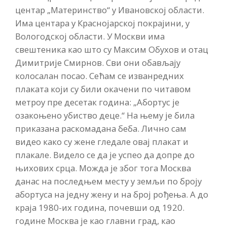
центар „Материнство“ у Ивановској области.
Има центара у Краснојарској покрајини, у
Вологодској области. У Москви има
свештеника као што су Максим Обухов и отац
Димитрије Смирнов. Сви они обављају
колосалан посао. Сећам се изванредних
плаката који су били окачени по читавом
метроу пре десетак година: „Абортус је
озакоњено убиство деце.“ На њему је била
приказана раскомадана беба. Лично сам
видео како су жене гледале овај плакат и
плакале. Видело се да је успео да допре до
њихових срца. Можда је због тога Москва
данас на последњем месту у земљи по броју
абортуса на једну жену и на број рођења. А до
краја 1980-их година, почевши од 1920.
године Москва је као главни град, као