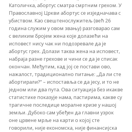
Католичка, абортус сматра смртним грехом. У
Православној Цркви абортус се изједначава с
убиством. Као свештенослужитељ (већ 26
година служим у овом звању) разговарао сам
с великим бројем жена које долазећи на
исповест нису чак ни подозревале да је
абортус грех. Долази таква жена на исповест,
набраја разне грехове и чини се да је списак
окончан. Међутим, кад јој се постави ово,
нажалост, традиционално питање: „Да ли сте
абортирали?“ – испоставља се да јесу, и то не
једном или два пута. Ова ситуација без икакве
статистике показује нама, пастирима, какве су
трагичне последице моралне кризе у нашој
земљи. Дубоко сам убеђен да главни узрок
оне црвене мрље на карти о којој сте
говорили, није економска, није финансијска