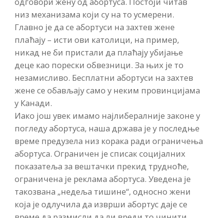
одговори жену од абортуса. Постоји читав
низ механизама који су на то усмерени.
Главно је да се абортуси на захтев жене
плаћају – исти ови католици, на пример,
никад не би пристали да плаћају убијање
деце као порески обвезници. За њих је то
незамисливо. Бесплатни абортуси на захтев
жене се обављају само у неким провинцијама
у Канади.
Иако још увек имамо најлибералније законе у
погледу абортуса, наша држава је у последње
време предузела низ корака ради ограничења
абортуса. Ограничен је списак социјалних
показатеља за вештачки прекид трудноће,
ограничена је реклама абортуса. Уведена је
такозвана „недеља тишине“, односно жени
која је одлучила да изврши абортус даје се
време да размисли да ли вреди то чинити.