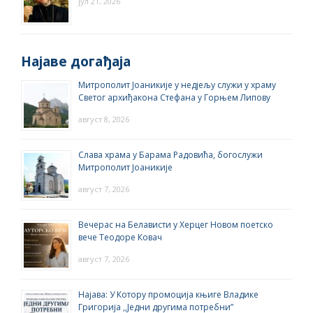
јул 21, 2026
Најаве догађаја
Митрополит Јоаникије у недјељу служи у храму
Светог архиђакона Стефана у Горњем Липову
август 8, 2026
Слава храма у Барама Радовића, богослужи
Митрополит Јоаникије
август 7, 2026
Вечерас на Белависти у Херцег Новом поетско
вече Теодоре Ковач
август 7, 2026
Најава: У Котору промоција књиге Владике
Григорија ,,Једни другима потребни”