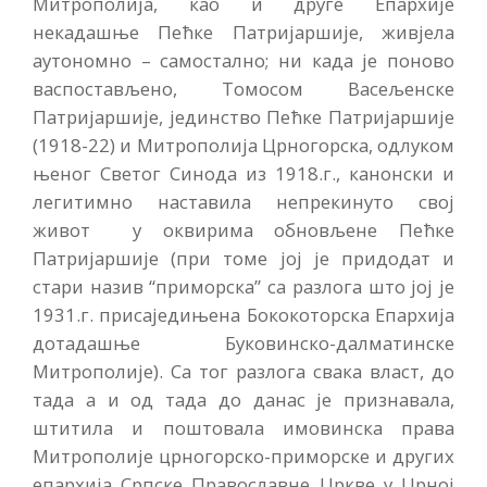
Митрополија, као и друге Епархије
некадашње Пећке Патријаршије, живјела
аутономно – самостално; ни када је поново
васпостављено, Томосом Васељенске
Патријаршије, јединство Пећке Патријаршије
(1918-22) и Митрополија Црногорска, одлуком
њеног Светог Синода из 1918.г., канонски и
легитимно наставила непрекинуто свој
живот у оквирима обновљене Пећке
Патријаршије (при томе јој је придодат и
стари назив “приморска” са разлога што јој је
1931.г. присаједињена Бококоторска Епархија
дотадашње Буковинско-далматинске
Митрополије). Са тог разлога свака власт, до
тада а и од тада до данас је признавала,
штитила и поштовала имовинска права
Митрополије црногорско-приморске и других
епархија Српске Православне Цркве у Црној