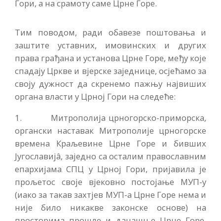
Гори, а на срамоту саме Црне Горе.
Тим поводом, ради обавезе поштовања и
заштите уставних, имовинских и других
права грађана и установа Црне Горе, међу које
спадају Цркве и вјерске заједнице, осјећамо за
своју дужност да скренемо пажњу највиших
органа власти у Црној Гори на следеће:
1. Митрополија црногорско-приморска,
органски наставак Митрополије црногорске
времена Краљевине Црне Горе и бивших
Југославијâ, заједно са осталим православним
епархијама СПЦ у Црној Гори, пријавила је
прољетос своје вјековно постојање МУП-у
(иако за такав захтјев МУП-а Црне Горе нема и
није било никакве законске основе) на
просторима прошле и данашње Црне Горе,