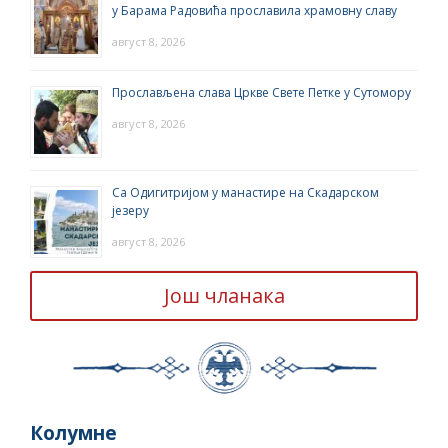
у Барама Радовића прославила храмовну славу
август 8, 2026
Прослављена слава Цркве Свете Петке у Сутомору
август 8, 2026
Са Одигитријом у манастире на Скадарском
језеру
август 8, 2026
Још чланака
Колумне