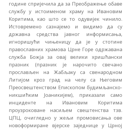
године спријечила да за Преображење обаве
службу у истоименом храму на Ивановим
Коритима, као што се то одувијек чинило.
Истовремено сазнајемо и видимо да су
државна средства јавног информисања,
игноришући чињеницу да је у стотине
православних храмова Црне Горе одржавана
служба Божја за овај велики хришћански
празник (празник је нарочито свечано
прослављен на Жабљаку са свенародном
Литијом кроз град на челу са Његовим
Преосвештенством Епископом будимљанско-
никшићким Јоаникијем), приказали само
инциденте на Ивановим Коритима
проузроковане насиљем свештенства тзв.
ЦПЦ, очигледно у жељи промовисања ове
новоформиране вјерске заједнице у Црној