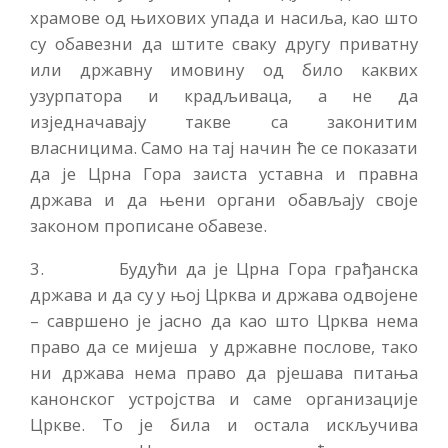
храмове од њихових упада и насиља, као што
су обавезни да штите сваку другу приватну
или државну имовину од било каквих
узурпатора и крадљиваца, а не да
изједначавају такве са законитим
власницима. Само на тај начин ће се показати
да је Црна Гора заиста уставна и правна
држава и да њени органи обављају своје
законом прописане обавезе.
3. Будући да је Црна Гора грађанска
држава и да су у њој Црква и држава одвојене
– савршено је јасно да као што Црква нема
право да се мијеша у државне послове, тако
ни држава нема право да рјешава питања
канонског устројства и саме организације
Цркве. То је била и остала искључива