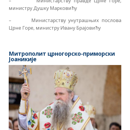
– Министарству правде Црне Горе,
министру Душку Марковићу
– Министарству унутрашњих послова
Црне Горе, министру Ивану Брајовићу
Митрополит црногорско-приморски
Јоаникије