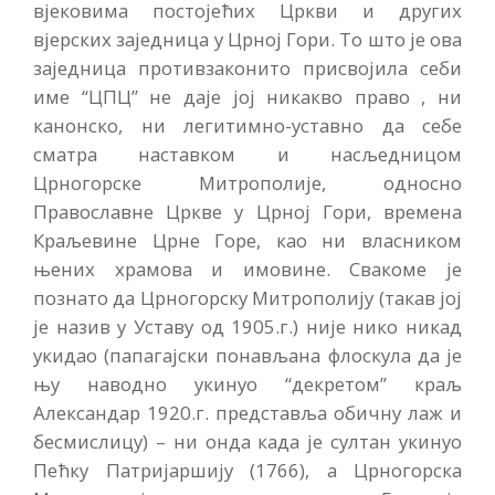
вјековима постојећих Цркви и других
вјерских заједница у Црној Гори. То што је ова
заједница противзаконито присвојила себи
име “ЦПЦ” не даје јој никакво право , ни
канонско, ни легитимно-уставно да себе
сматра наставком и насљедницом
Црногорске Митрополије, односно
Православне Цркве у Црној Гори, времена
Краљевине Црне Горе, као ни власником
њених храмова и имовине. Свакоме је
познато да Црногорску Митрополију (такав јој
је назив у Уставу од 1905.г.) није нико никад
укидао (папагајски понављана флоскула да је
њу наводно укинуо “декретом” краљ
Александар 1920.г. представља обичну лаж и
бесмислицу) – ни онда када је султан укинуо
Пећку Патријаршију (1766), а Црногорска