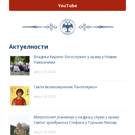
YouTube
Актуелности
Владика Кирило богослужио у храму у Новим
Пављанима
август 8, 2026
Свети великомученик Пантелејмон
август 8, 2026
Митрополит Јоаникије у недјељу служи у храму
Светог архиђакона Стефана у Горњем Липову
август 8, 2026