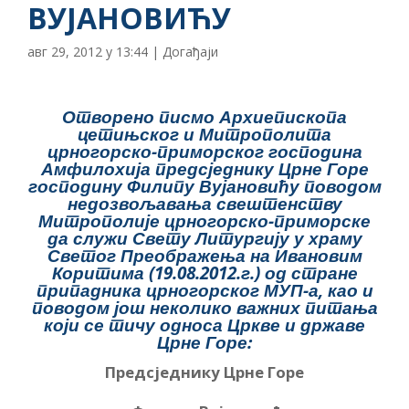
ВУЈАНОВИЋУ
авг 29, 2012 у 13:44
|
Догађаји
Отворено писмо Архиепископа
цетињског и Митрополита
црногорско-приморског господина
Амфилохија предсједнику Црне Горе
господину Филипу Вујановићу поводом
недозвољавања свештенству
Митрополије црногорско-приморске
да служи Свету Литургију у храму
Светог Преображења на Ивановим
Коритима (19.08.2012.г.) од стране
припадника црногорског МУП-а, као и
поводом још неколико важних питања
који се тичу односа Цркве и државе
Црне Горе:
Предсједнику Црне Горе