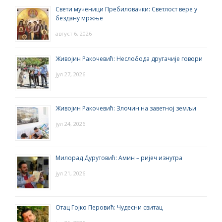
Свети мученици Пребиловачки: Светлост вере у
бездану мржње
август 6, 2026
Живојин Ракочевић: Неслобода другачије говори
јул 27, 2026
Живојин Ракочевић: Злочин на заветној земљи
јул 24, 2026
Милорад Дурутовић: Амин – ријеч изнутра
јул 21, 2026
Отац Гојко Перовић: Чудесни свитац