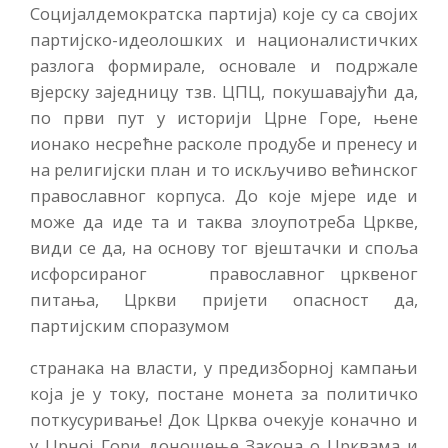
Социјалдемократска партија) које су са својих
партијско-идеолошких и националистичких
разлога формирале, основале и подржале
вјерску заједницу тзв. ЦПЦ, покушавајући да,
по први пут у историји Црне Горе, њене
ионако несрећне расколе продубе и пренесу и
на религијски план и то искључиво већинског
православног корпуса. До које мјере иде и
може да иде та и таква злоупотреба Цркве,
види се да, на основу тог вјештачки и споља
исфорсираног православног црквеног
питања, Цркви пријети опасност да,
партијским споразумом
странака на власти, у предизборној кампањи
која је у току, постане монета за политичко
поткусуривање! Док Црква очекује коначно и
у Црној Гори доношење Закона о Црквама и