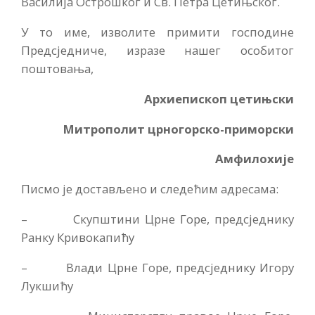
Василија Острошког и Св. Петра Цетињског.
У то име, изволите примити господине
Предсједниче, изразе нашег особитог
поштовања,
Архиепископ цетињски
Митрополит црногорско-приморски
Амфилохије
Писмо је достављено и следећим адресама:
– Скупштини Црне Горе, предсједнику
Ранку Кривокапићу
– Влади Црне Горе, предсједнику Игору
Лукшићу