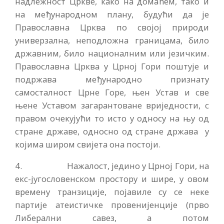
надлежност Цркве, како на домаћем, тако и
на међународном плану, будући да је
Православна Црква по својој природи
универзална, неподложна границама, било
државним, било националним или језичким.
Православна Црква у Црној Гори поштује и
подржава међународно признату
самосталност Црне Горе, њен Устав и све
њене Уставом загарантоване вриједности, с
правом очекујући то исто у односу на њу од
стране државе, односно од стране држава у
којима широм свијета она постоји.
4. Нажалост, једино у Црној Гори, на
екс-југословенском простору и шире, у овом
времену транзиције, појавиле су се неке
партије атеистичке провенијенције (прво
Либерални савез, а потом