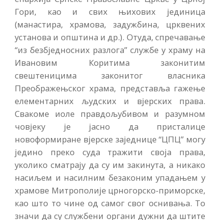
Гори, као и свих њихових јединица
(манастира, храмова, задужбина, црквених
установа и општина и др.). Отуда, спречавање
“из безбједносних разлога” службе у храму на
Ивановим Коритима законитим
свештеницима законитог власника
Преображењског храма, представља гажење
елементарних људских и вјерских права.
Свакоме иоле правдољубивом и разумном
човјеку је јасно да присталице
новоформиране вјерске заједнице “ЦПЦ” могу
једино преко суда тражити своја права,
уколико сматрају да су им закинута, а никако
насиљем и насилним безаконим упадањем у
храмове Митрополије црногорско-приморске,
као што то чине од самог свог оснивања. То
значи да су службени органи дужни да штите