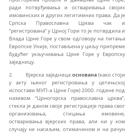
ради потврђивања и остваривања својих
имовинских и других легитимних права. Да је
Српска Православна Црква чак и
“регистрована” у Црној Гори то је потврдила и
Влада Црне Горе у свом одговору на питања
Европске Уније, постављена у циљу припреме
будућег укључивања Црне Горе у Европску
заједницу.
2. Вјерска заједница
основана
(како стоји
у акту њеног регистровања у цетињској
испостави МУП-а Црне Горе) 2000. године под
називом “Црногорска православна црква”,
стекла је даном своје регистрације права свог
организовања, стицања имовине,
остваривања вјерских права, али ни у ком
случају не насиљем, отимачином и на рачун