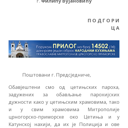
г.
Филипу Вујановићу
П О Д Г О Р И
Ц А
Поштовани г. Предсједниче,
Обавјештени смо од цетињских пароха,
задужених за обављање парохијских
дужности како у цетињским храмовима, тако
и у свим храмовима Митрополије
црногорско-приморске око Цетиња и у
Катунској нахији, да их је Полиција и ове