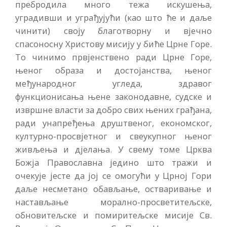
пребродила много тежа искушења,
уградивши и уграђујући (као што ће и даље
чинити) своју благотворну и вјечно
спасоносну Христову мисију у биће Црне Горе.
То чинимо првјенствено ради Црне Горе,
њеног образа и достојанства, њеног
међународног угледа, здравог
функционисања њене законодавне, судске и
извршне власти за добро свих њених грађана,
ради унапређења друштвеног, економског,
културно-просвјетног и свеукупног њеног
живљења и дјелања. У свему томе Црква
Божја Православна једино што тражи и
очекује јесте да јој се омогући у Црној Гори
даље несметано обављање, остваривање и
настављање морално-просветитељске,
обновитељске и помиритељске мисије Св.