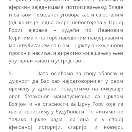
вјерским заједницама, потписивање од Владе
и са њом Темељног уговора као и са осталим
(од којих је једна скоро непостојећа у Црној
Гори) вјерама – судећи по Ивановим
Коритима и по горе наведеним намјераваним
манипулисањем са њом – Цркву очекује нови
прогон и насиље, и директно мијешање у њен
унутарњи живот и устројство…
5. Зато осјећамо за своју обавезу и
дужност да Вас као најодговорнијег у овом
времену у држави, подсјетимо на покушаје
овог безаконог манипулисања са Црквом
Божјом и на опасности за Црну Гору које из
њега проистичу у будућности. То чинимо не
толико Цркве ради, јер она је у својој
вјековној историји, старијој и новијој,