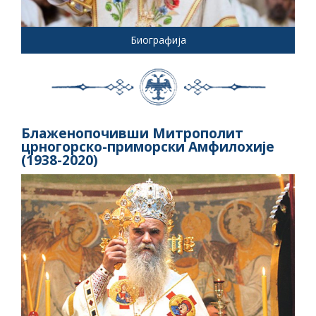
Биографија
Блаженопочивши Митрополит
црногорско-приморски Амфилохије
(1938-2020)