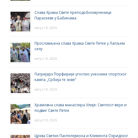
Слава Храма Свете преподобномученице
Параскеве у Бабинама
август 8, 2026
Прослављена слава Храма Свете Петке у Лапљем
селу
август 8, 2026
Патријарх Порфирије угостио учеснике спортског
кампа „Србија те зове“
август 8, 2026
Храмовна слава манастира Улије: Светлост вере и
подвиг Свете Петке
август 8, 2026
Црква Светих Пантелејмона и Климента Охридског