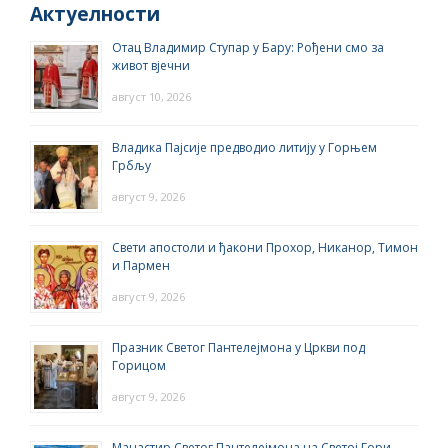
Актуелности
Отац Владимир Ступар у Бару: Рођени смо за
живот вјечни
август 10, 2026
Владика Пајсије предводио литију у Горњем
Грбљу
август 9, 2026
Свети апостоли и ђакони Прохор, Никанор, Тимон
и Пармен
август 9, 2026
Празник Светог Пантелејмона у Цркви под
Горицом
август 9, 2026
Манастир Светог Пантелејмона на Светој Гори