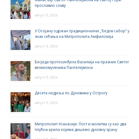
прославио славу
август 9, 2026
У Осојану одржан традиционални „Ђедов сабор“ у
знак сећања на Митрополита Амфилохија
август 9, 2026
Бесједа протосинђела Василија на празник Светог
великомученика Пантелејмона
август 9, 2026
Десета недјеља по Духовима у Острогу
август 9, 2026
Митрополит Атанасије: Пост и молитва су као два
плућна крила којима дишемо духовну храну