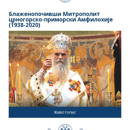
Блаженопочивши Митрополит
црногорско-приморски Амфилохије
(1938-2020)
Животопис