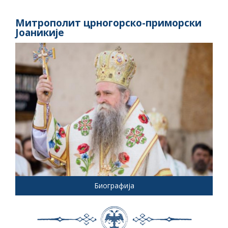
Митрополит црногорско-приморски
Јоаникије
Биографија