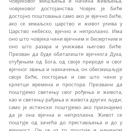
човјековог мишљења и начина живљења,
човјековог достојанства. Човјек је биће
достојно поштовања само ако је вјечно биће,
ако се земаљско царство и живот улива у
Царство небеско, вјечно и непролазно. Има
оно што човјека чини вјечним и бесмртним и
оно што разара и унижава његово биће.
Призван да буде обиталиште вјечнога Духа,
отуђењем од Бога, од своје природе и свог
вјечног звања и назначења, он обесмишљује
своје биће, постојање и све што чини у
крлетци времена и простора. Призвани да
поштујемо светињу свог рођења и живота,
као и светињу рађања и живота других људи,
само је истински поштујемо ако признајемо
да је она вјечна и непролазна. Живот се
поштује од зачећа до престављења и до у
вјечност. Он се уз то поштује и начином