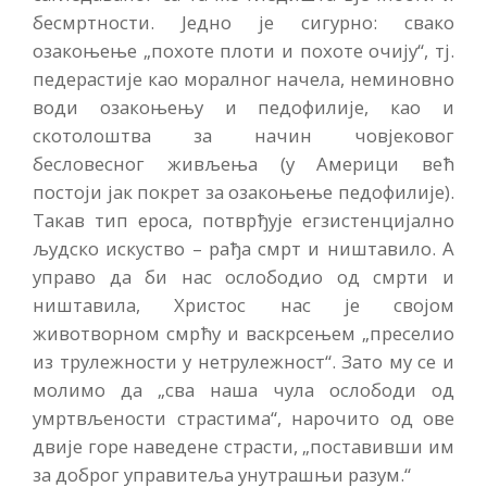
бесмртности. Једно је сигурно: свако
озакоњење „похоте плоти и похоте очију“, тј.
педерастије као моралног начела, неминовно
води озакоњењу и педофилије, као и
скотолоштва за начин човјековог
бесловесног живљења (у Америци већ
постоји јак покрет за озакоњење педофилије).
Такав тип ероса, потврђује егзистенцијално
људско искуство – рађа смрт и ништавило. А
управо да би нас ослободио од смрти и
ништавила, Христос нас је својом
животворном смрћу и васкрсењем „преселио
из трулежности у нетрулежност“. Зато му се и
молимо да „сва наша чула ослободи од
умртвљености страстима“, нарочито од ове
двије горе наведене страсти, „поставивши им
за доброг управитеља унутрашњи разум.“