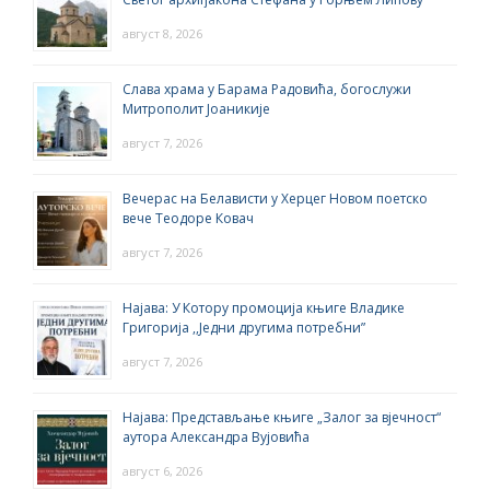
август 8, 2026
Слава храма у Барама Радовића, богослужи
Митрополит Јоаникије
август 7, 2026
Вечерас на Белависти у Херцег Новом поетско
вече Теодоре Ковач
август 7, 2026
Најава: У Котору промоција књиге Владике
Григорија ,,Једни другима потребни”
август 7, 2026
Најава: Представљање књиге „Залог за вјечност“
аутора Александра Вујовића
август 6, 2026