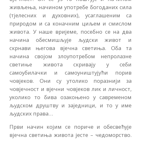
живљења, начином употребе богоданих сила
(тјелесних и духовних), усаглашеним са
природом и са коначним циљем и смислом
живота. У наше вријеме, посебно се на два
начина обесмишљује људски живот и
скрнави његова вјечна светиња. Оба та
начина својом злоупотребом непролазне
светиње живота скривају у себи
самоубилачки и самоуништујући порив
човјеков. Они су утолико поразнији за
човјечност и вјечни човјеков лик и личност,
уколико то бива озакоњено у савременом
људском друштву и заједници, и то у име
људских права…
Први начин којим се пориче и обесвећује
вјечна светиња живота јесте – чедоморство.