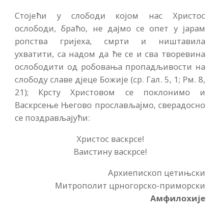
Стојећи у слободи којом нас Христос
ослободи, браћо, не дајмо се опет у јарам
ропства гријеха, смрти и ништавила
ухватити, са надом да ће се и сва творевина
ослободити од робовања пропадљивости на
слободу славе дјеце Божије (ср. Гал. 5, 1; Рм. 8,
21); Крсту Христовом се поклонимо и
Васкрсење Његово прослављајмо, сверадосно
се поздрављајући:
Христос васкрсе!
Ваистину васкрсе!
Архиепископ цетињски
Митрополит црногорско-приморски
Амфилохије