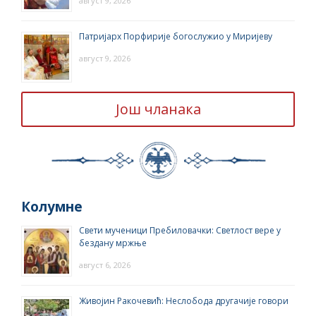
август 9, 2026
Патријарх Порфирије богослужио у Миријеву
август 9, 2026
Још чланака
Колумне
Свети мученици Пребиловачки: Светлост вере у
бездану мржње
август 6, 2026
Живојин Ракочевић: Неслобода другачије говори