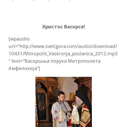
Христос Васкрсе!
[wpaudio
url=“http://www.svetigora.com/audio/download/
10431/Mitropolit_Vaskrsnja_poslanica_2012.mp3
″ text=“Васкршња порука Митрополита
Амфилохија“]