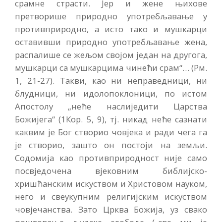
срамне страсти. Јер и жене њихове
претворише природно употребљавање у
противприродно, а исто тако и мушкарци
оставивши природно употребљавање жена,
распалише се жељом својом један на другога,
мушкарци са мушкарцима чинећи срам“… (Рм.
1, 21-27). Такви, као ни неправедници, ни
блудници, ни идолопоклоници, по истом
Апостолу „неће наслиједити Царства
Божијега“ (1Кор. 5, 9), тј. никад неће сазнати
каквим је Бог створио човјека и ради чега га
је створио, зашто он постоји на земљи.
Содомија као противприродност није само
посвједочена вјековним библијско-
хришћанским искуством и Христовом науком,
него и свеукупним религијским искуством
човјечанства. Зато Црква Божија, уз свако