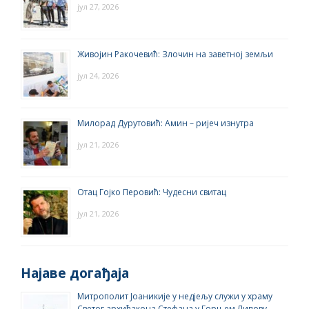
јул 27, 2026
Живојин Ракочевић: Злочин на заветној земљи
јул 24, 2026
Милорад Дурутовић: Амин – ријеч изнутра
јул 21, 2026
Отац Гојко Перовић: Чудесни свитац
јул 21, 2026
Најаве догађаја
Митрополит Јоаникије у недјељу служи у храму
Светог архиђакона Стефана у Горњем Липову