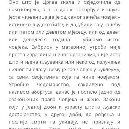
Оно што је Црква знала и свједочила од
памтивијека, а што данас потврђује и наука
јесте чињеница да је од самог зачећа човјек –
истинско људско биће, и да, убили га у зачећу
или петом или деветом мјесецу, или од девет
или деведесет година – убијамо истог
човјека. Ембрион у материној утроби није
проста израслина њеног организма; није исто
што и њена пљувачка или неко од излучења
њеног тијела: у њему је сав човјек у нуклеуму,
са свим својствима која га чине човјеком.
Утробно чедоморство, сакривено под
називом абортуса, данас је постало једно од
озакоњених права човјека и жене. Закони
који у једној доби и узрасту штите људско
достојанство, у другој доби, до рођења и
послије смрти га укидају, не признају и