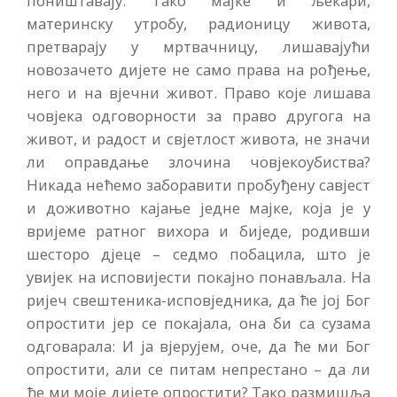
поништавају. Тако мајке и љекари,
материнску утробу, радионицу живота,
претварају у мртвачницу, лишавајући
новозачето дијете не само права на рођење,
него и на вјечни живот. Право које лишава
човјека одговорности за право другога на
живот, и радост и свјетлост живота, не значи
ли оправдање злочина човјекоубиства?
Никада нећемо заборавити пробуђену савјест
и доживотно кајање једне мајке, која је у
вријеме ратног вихора и биједе, родивши
шесторо дјеце – седмо побацила, што је
увијек на исповијести покајно понављала. На
ријеч свештеника-исповједника, да ће јој Бог
опростити јер се покајала, она би са сузама
одговарала: И ја вјерујем, оче, да ће ми Бог
опростити, али се питам непрестано – да ли
ће ми моје дијете опростити? Тако размишља