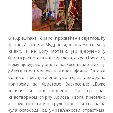
Ми Хришћани, браћо, просвећени свјетлошћу
вјечне Истине и Мудрости, клањамо се Богу
живих, а не Богу мртвих, јер вјерујемо у
Христа распетога и васкрслога, а кроз Њега и у
Њему вјерујемо у опште васкрсење мртвих, тј.
у бесмртност човјека и живот вјечни. Зато се
молимо, просвјетљеног ума и срца, ових дана
припреме за Христово Васкрсење: „Боже
велики и прослављени, Ти си нас
животворном смрћу Христа Твога преселио
из трулежности у нетрулежност; Ти сва наша
чула ослободи од умртвљености страстима,