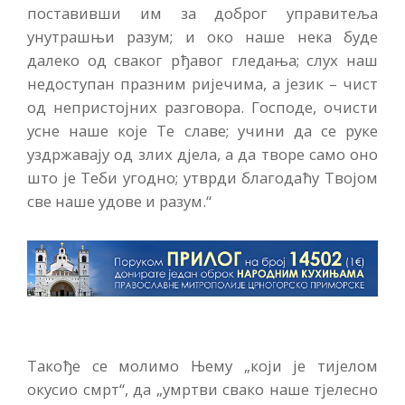
поставивши им за доброг управитеља
унутрашњи разум; и око наше нека буде
далеко од сваког рђавог гледања; слух наш
недоступан празним ријечима, а језик – чист
од непристојних разговора. Господе, очисти
усне наше које Те славе; учини да се руке
уздржавају од злих дјела, а да творе само оно
што је Теби угодно; утврди благодаћу Твојом
све наше удове и разум.“
Такође се молимо Њему „који је тијелом
окусио смрт“, да „умртви свако наше тјелесно