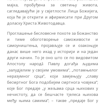
мајка, пробуђена за светињу живота,
сагледавајући је у свјетлости Лица Божијега,
која ће је открити и афирмисати при Другом
доласку Христа Животодавца.
Проглашење бесловесне похоте за божанство
и тиме обоготворење саможивости и
самоуништења, пројављује се и озакоњује
данас више него икад у историји и на један
други начин. То је оно што се по видовитом
Апостолу народ
Павлу догађа људима
â
„залудјелим у својим умовима“, „потамњелог
неразумног срца“, који замјењују „славу
бесмртног Бога подобијем смртнога човјека“;
које Бог предаје „у жељама срца њихових у
нечистоту, да се бешчасте тјелеса њихова
међу њима самима“; – такве „предаје Бог у