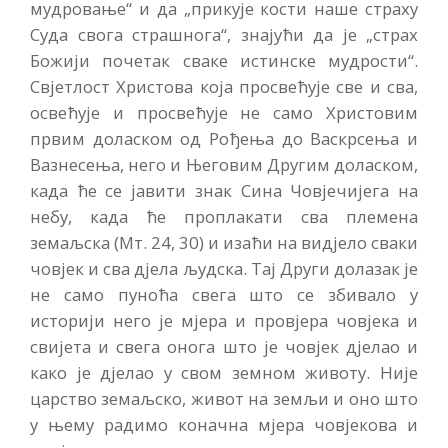
мудровање“ и да „прикује кости наше страху
Суда свога страшнога“, знајући да је „страх
Божији почетак сваке истинске мудрости“.
Свјетлост Христова која просвећује све и сва,
освећује и просвећује не само Христовим
првим доласком од Рођења до Васкрсења и
Вазнесења, него и Његовим Другим доласком,
када ће се јавити знак Сина Човјечијега на
небу, када ће проплакати сва племена
земаљска (Мт. 24, 30) и изаћи на видјело сваки
човјек и сва дјела људска. Тај Други долазак је
не само пуноћа свега што се збивало у
историји него је мјера и провјера човјека и
свијета и свега онога што је човјек дјелао и
како је дјелао у свом земном животу. Није
царство земаљско, живот на земљи и оно што
у њему радимо коначна мјера човјекова и