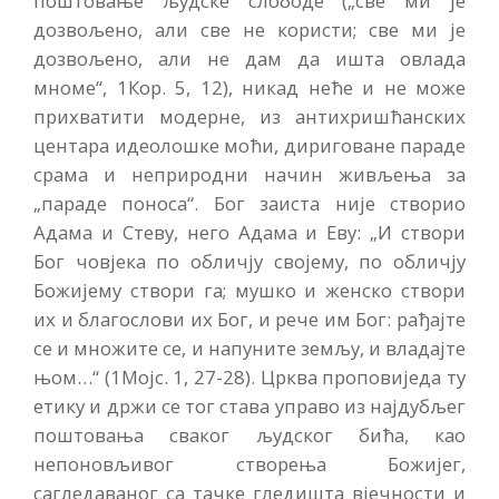
поштовање људске слободе („све ми је
дозвољено, али све не користи; све ми је
дозвољено, али не дам да ишта овлада
мноме“, 1Кор. 5, 12), никад неће и не може
прихватити модерне, из антихришћанских
центара идеолошке моћи, дириговане параде
срама и неприродни начин живљења за
„параде поноса“. Бог заиста није створио
Адама и Стеву, него Адама и Еву: „И створи
Бог човјека по обличју својему, по обличју
Божијему створи га; мушко и женско створи
их и благослови их Бог, и рече им Бог: рађајте
се и множите се, и напуните земљу, и владајте
њом…“ (1Мојс. 1, 27-28). Црква проповиједа ту
етику и држи се тог става управо из најдубљег
поштовања сваког људског бића, као
непоновљивог створења Божијег,
сагледаваног са тачке гледишта вјечности и