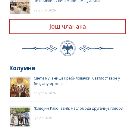
никшићке – Света Марија Магдалина
август 5, 2026
Још чланака
Колумне
Свети мученици Пребиловачки: Светлост вере у
бездану мржње
август 6, 2026
Живојин Ракочевић: Неслобода другачије говори
јул 27, 2026