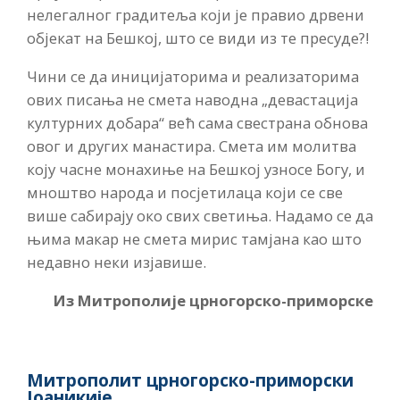
нелегалног градитеља који је правио дрвени
објекат на Бешкој, што се види из те пресуде?!
Чини се да иницијаторима и реализаторима
ових писања не смета наводна „девастација
културних добара“ већ сама свестрана обнова
овог и других манастира. Смета им молитва
коју часне монахиње на Бешкој узносе Богу, и
мноштво народа и посјетилаца који се све
више сабирају око свих светиња. Надамо се да
њима макар не смета мирис тамјана као што
недавно неки изјавише.
Из Митрополије црногорско-приморске
Митрополит црногорско-приморски
Јоаникије