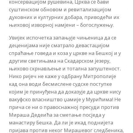
консервацијом рушевина, Црква се бави
суштинском обновом и ревитализацијом
духовних и културних добара, приводећи их
њиховој изворној намјени – богослужењу.
Увијек испочетка запањује чињеница да се
деценијама није сматрало девастацијом
спраћање говеда и коза у цркве на Бешкој и у
другим светињама на Скадарском језеру,
њихово скрнављење и тотална запуштеност.
Нико ријеч не каже у одбрану Митрополије
кад она води бесмислене судске поступке
којим је принуђена да доказује да цркве нису
вакуфско власништво џамије у Мурићима! Не
прича се ни о правоснажној пресуди против
Мираша Дедеића за сметање посједа у
манастиру Бешка. Да ли је икад поднијета
пријава против неког Мирашевог следбеника,