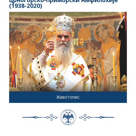
црногорско-приморски Амфилохије
(1938-2020)
Животопис