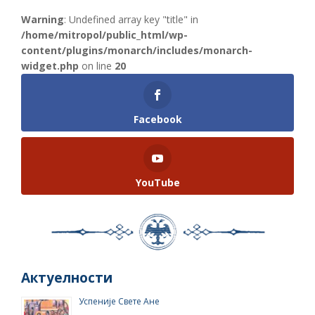
Warning
: Undefined array key "title" in
/home/mitropol/public_html/wp-
content/plugins/monarch/includes/monarch-
widget.php
on line
20
Facebook
YouTube
Актуелности
Успеније Свете Ане