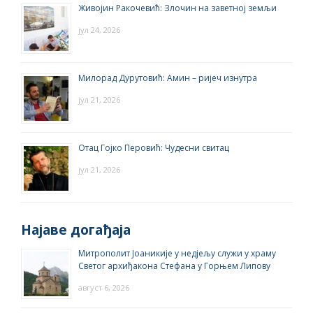
Живојин Ракочевић: Злочин на заветној земљи
јул 24, 2026
Милорад Дурутовић: Амин – ријеч изнутра
јул 21, 2026
Отац Гојко Перовић: Чудесни свитац
јул 21, 2026
Најаве догађаја
Митрополит Јоаникије у недјељу служи у храму
Светог архиђакона Стефана у Горњем Липову
август 6, 2026