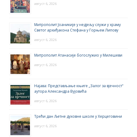
август 6, 2026
Митрополит Јоаникије у недјељу служи у храму
Светог архиђакона Стефана у Горњем Липову
август 6, 2026
Митрополит Атанасије богослужио у Милешеви
август 6, 2026
Најава: Представљање књиге „Залог за вјечност“
аутора Александра Вујовића
август 6, 2026
Трећи дан Љетне духовне школе у Херцеговини
август 6, 2026