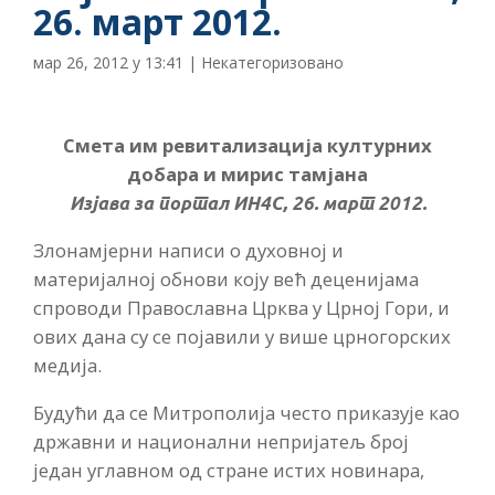
26. март 2012.
мар 26, 2012 у 13:41
|
Некатегоризовано
Смета им ревитализација културних
добара и мирис тамјана
Изјава за портал ИН4С, 26. март 2012.
Злонамјерни написи о духовној и
материјалној обнови коју већ деценијама
спроводи Православна Црква у Црној Гори, и
ових дана су се појавили у више црногорских
медија.
Будући да се Митрополија често приказује као
државни и национални непријатељ број
један углавном од стране истих новинара,