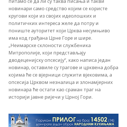
питамо се да ли су таква писања и такви
новинари само средство којим се користе
кругови који из својих идеолошких и
политичких интереса желе да потру и
пониште ауторитет који Црква несумњиво
има код грађана Црне Горе и шире.
„Неимарске склоности службеника
Митрополије, који представљају
дводеценијску опсесију“, како написа један
новинар, оставиле су трагове и црквена добра
којима ће се вјерници служити вјековима, а
опсесија Црквом незналица и злонамјерних
новинара ће остати као сраман траг на
историји јавне ријечи у Црној Гори.