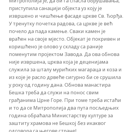
Митрополија је, да би га спасла обрушавања,
приступила санацији објекта уз коју је
извршено и чишћење фасаде цркве Св. Ђорђа.
У тренутку почетка радова, са цркве је већ
почело да пада камење. Сваки камен је
враћен на своје мјесто. Објекат је покривен и
коришћено је олово у складу са раније
поменутим пројектом Завода. Да ова обнова
није извршена, црква која је деценијама
служила за шталу мурићких магараца и коза и
из које је расло дрвеће сигурно би се срушила
у року од годину дана. Обнова манастира
Бешка треба да служи на понос свим
грађанима Црне Горе. При томе треба истаћи
и то да се Митрополија два пута посљедњих
година обраћала Министарству културе за
заштиту храмова не Бешкој без икаквог
одговора са његове стране!