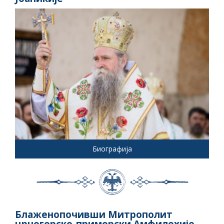
Биографија
Блаженопочивши Митрополит