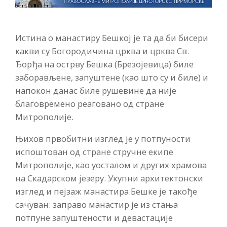
Истина о манастиру Бешкој је та да би бисери
какви су Богородичина црква и црква Св.
Ђорђа на острву Бешка (Брезојевица) биле
заборављене, запуштене (као што су и биле) и
напокон данас биле рушевине да није
благовремено реаговано од стране
Митрополије.
Њихов првобитни изглед је у потпуности
испоштован од стране стручне екипе
Митрополије, као уосталом и других храмова
на Скадарском језеру. Укупни архитектонски
изглед и пејзаж манастира Бешке је такође
сачуван: заправо манастир је из стања
потпуне запуштености и девастације