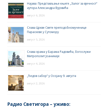
Најава: Представљање књиге „Залог за вјечност“
аутора Александра Вујовића
август 6, 2026
Слава Цркве Свете преподобномученице
Параскеве у Сутомору
август 5, 2026
Слава храма у Барама Радовића, богослужи
Митрополит Јоаникије
август 4, 2026
„Ђедов сабор“ у Осојану 9. августа
август 2, 2026
Радио Светигора – yживо: