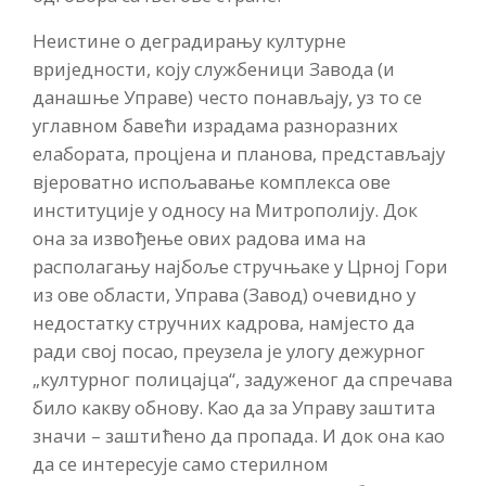
Неистине о деградирању културне
вриједности, коју службеници Завода (и
данашње Управе) често понављају, уз то се
углавном бавећи израдама разноразних
елабората, процјена и планова, представљају
вјероватно испољавање комплекса ове
институције у односу на Митрополију. Док
она за извођење ових радова има на
располагању најбоље стручњаке у Црној Гори
из ове области, Управа (Завод) очевидно у
недостатку стручних кадрова, намјесто да
ради свој посао, преузела је улогу дежурног
„културног полицајца“, задуженог да спречава
било какву обнову. Као да за Управу заштита
значи – заштићено да пропада. И док она као
да се интересује само стерилном