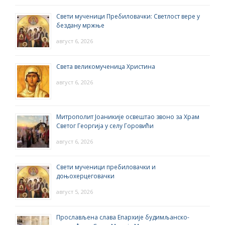
Свети мученици Пребиловачки: Светлост вере у
бездану мржње
август 6, 2026
Света великомученица Христина
август 6, 2026
Митрополит Јоаникије освештао звоно за Храм
Светог Георгија у селу Горовићи
август 6, 2026
Свети мученици пребиловачки и
доњохерцеговачки
август 5, 2026
Прослављена слава Епархије будимљанско-