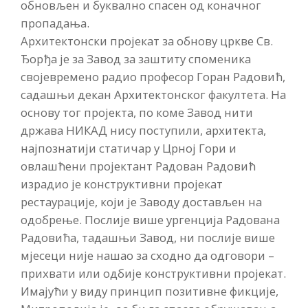
обновљен и буквално спасен од коначног
пропадања.
Архитектонски пројекат за обнову цркве Св.
Ђорђа је за Завод за заштиту споменика
својевремено радио професор Горан Радовић,
садашњи декан Архитектонског факултета. На
основу тог пројекта, по коме Завод нити
држава НИКАД нису поступили, архитекта,
најпознатији статичар у Црној Гори и
овлашћени пројектант Радован Радовић
израдио је конструктивни пројекат
рестаурације, који је Заводу достављен на
одобрење. Послије више ургенција Радована
Радовића, тадашњи Завод, ни послије више
мјесеци није нашао за сходно да одговори –
прихвати или одбије конструктивни пројекат.
Имајући у виду принцип позитивне фикције,