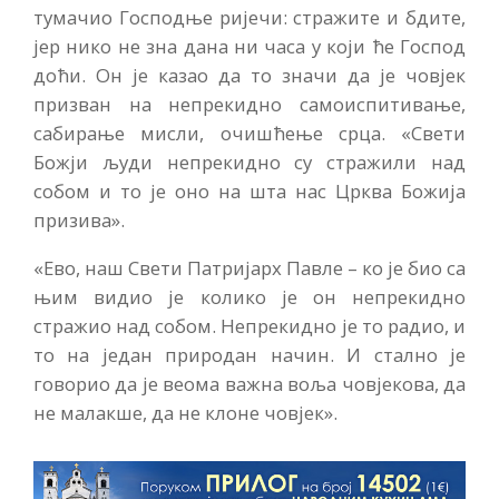
тумачио Господње ријечи: стражите и бдите,
јер нико не зна дана ни часа у који ће Господ
доћи. Он је казао да то значи да је човјек
призван на непрекидно самоиспитивање,
сабирање мисли, очишћење срца. «Свети
Божји људи непрекидно су стражили над
собом и то је оно на шта нас Црква Божија
призива».
«Ево, наш Свети Патријарх Павле – ко је био са
њим видио је колико је он непрекидно
стражио над собом. Непрекидно је то радио, и
то на један природан начин. И стално је
говорио да је веома важна воља човјекова, да
не малакше, да не клоне човјек».