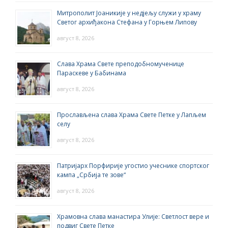
Митрополит Јоаникије у недјељу служи у храму
Светог архиђакона Стефана у Горњем Липову
август 8, 2026
Слава Храма Свете преподобномученице
Параскеве у Бабинама
август 8, 2026
Прослављена слава Храма Свете Петке у Лапљем
селу
август 8, 2026
Патријарх Порфирије угостио учеснике спортског
кампа „Србија те зове“
август 8, 2026
Храмовна слава манастира Улије: Светлост вере и
подвиг Свете Петке