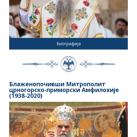
Биографија
Блаженопочивши Митрополит
црногорско-приморски Амфилохије
(1938-2020)