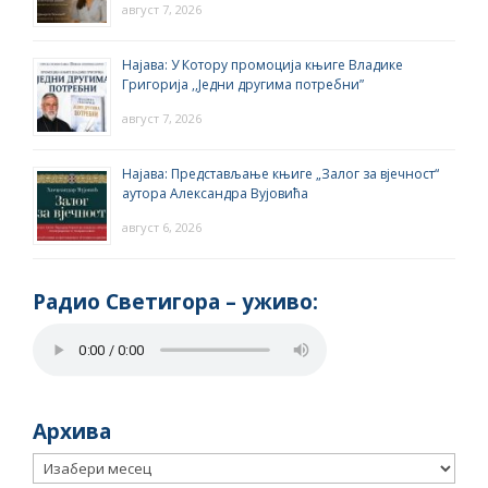
август 7, 2026
Најава: У Котору промоција књиге Владике
Григорија ,,Једни другима потребни”
август 7, 2026
Најава: Представљање књиге „Залог за вјечност“
аутора Александра Вујовића
август 6, 2026
Радио Светигора – yживо:
Архива
Архива