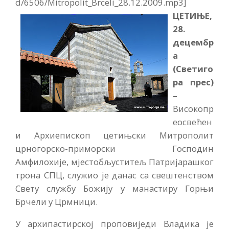
d/6506/Mitropolit_Brceli_28.12.2009.mp3]
ЦЕТИЊЕ,
28.
децембр
а
(Светиго
ра прес)
–
Високопр
еосвећен
и Архиепископ цетињски Митрополит
црногорско-приморски Господин
Амфилохије, мјестобљуститељ Патријарашког
трона СПЦ, служио је данас са свештенством
Свету службу Божију у манастиру Горњи
Брчели у Црмници.
У архипастирској проповиједи Владика је