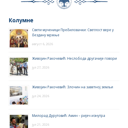
Колумне
Свети мученици Пребиловачки: Светлост вере у
бездану мржње
август 6, 2026
Живојин Ракочевић: Неслобода другачије говори
јул 27, 2026
Живојин Ракочевић: Злочин на заветној земљи
јул 24, 2026
Милорад Дурутовић: Амин – ријеч изнутра
јул 21, 2026