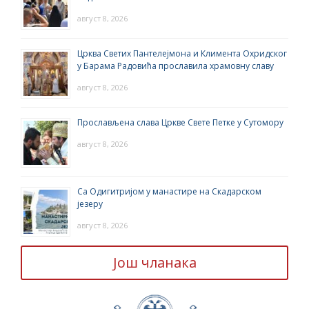
август 8, 2026
Црква Светих Пантелејмона и Климента Охридског
у Барама Радовића прославила храмовну славу
август 8, 2026
Прослављена слава Цркве Свете Петке у Сутомору
август 8, 2026
Са Одигитријом у манастире на Скадарском
језеру
август 8, 2026
Још чланака