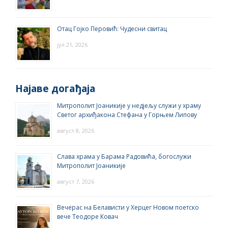
Отац Гојко Перовић: Чудесни свитац
јул 21, 2026
Најаве догађаја
Митрополит Јоаникије у недјељу служи у храму
Светог архиђакона Стефана у Горњем Липову
август 8, 2026
Слава храма у Барама Радовића, богослужи
Митрополит Јоаникије
август 7, 2026
Вечерас на Белависти у Херцег Новом поетско
вече Теодоре Ковач