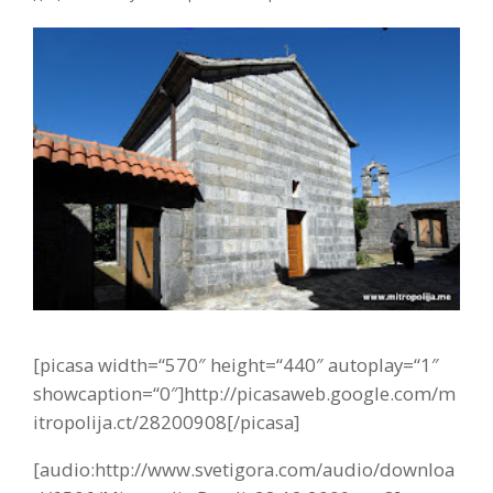
[picasa width=“570″ height=“440″ autoplay=“1″
showcaption=“0″]http://picasaweb.google.com/m
itropolija.ct/28200908[/picasa]
[audio:http://www.svetigora.com/audio/downloa