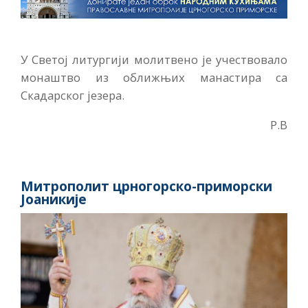
У Светој литургији молитвено је учествовало
монаштво из оближњих манастира са
Скадарског језера.
Р.В
Митрополит црногорско-приморски
Јоаникије