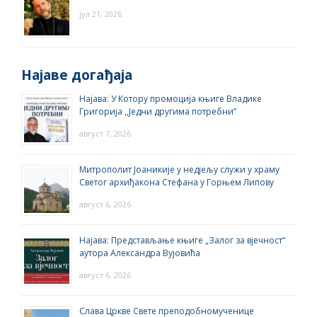
јул 21, 2026
Најаве догађаја
Најава: У Котору промоција књиге Владике
Григорија ,,Једни другима потребни”
август 7, 2026
Митрополит Јоаникије у недјељу служи у храму
Светог архиђакона Стефана у Горњем Липову
август 6, 2026
Најава: Представљање књиге „Залог за вјечност“
аутора Александра Вујовића
август 6, 2026
Слава Цркве Свете преподобномученице