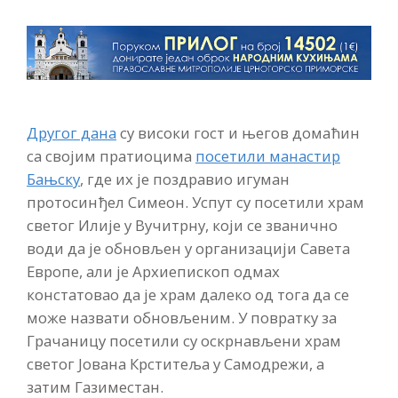
Другог дана
су високи гост и његов домаћин
са својим пратиоцима
посетили манастир
Бањску
, где их је поздравио игуман
протосинђел Симеон. Успут су посетили храм
светог Илије у Вучитрну, који се званично
води да је обновљен у организацији Савета
Европе, али је Архиепископ одмах
констатовао да је храм далеко од тога да се
може назвати обновљеним. У повратку за
Грачаницу посетили су оскрнављени храм
светог Јована Крститеља у Самодрежи, а
затим Газиместан.