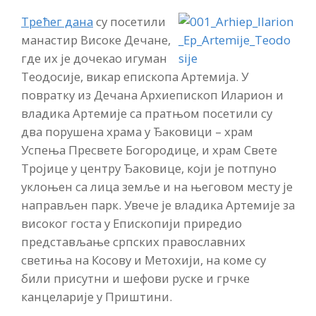
Трећег дана
су посетили
манастир Високе Дечане,
где их је дочекао игуман
Теодосије, викар епископа Артемија. У
повратку из Дечана Архиепископ Иларион и
владика Артемије са пратњом посетили су
два порушена храма у Ђаковици – храм
Успења Пресвете Богородице, и храм Свете
Тројице у центру Ђаковице, који је потпуно
уклоњен са лица земље и на његовом месту је
направљен парк. Увече је владика Артемије за
високог госта у Епископији приредио
представљање српских православних
светиња на Косову и Метохији, на коме су
били присутни и шефови руске и грчке
канцеларије у Приштини.