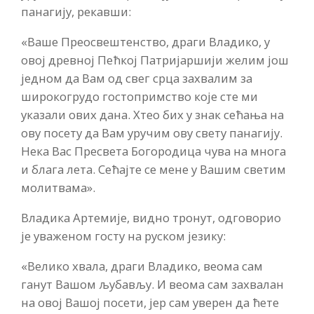
панагију, рекавши:
«Ваше Преосвештенство, драги Владико, у
овој древној Пећкој Патријаршији желим још
једном да Вам од свег срца захвалим за
широкогрудо гостопримство које сте ми
указали ових дана. Хтео бих у знак сећања на
ову посету да Вам уручим ову свету панагију.
Нека Вас Пресвета Богородица чува на многа
и блага лета. Сећајте се мене у Вашим светим
молитвама».
Владика Артемије, видно тронут, одговорио
је уваженом госту на руском језику:
«Велико хвала, драги Владико, веома сам
ганут Вашом љубављу. И веома сам захвалан
на овој Вашој посети, јер сам уверен да ћете