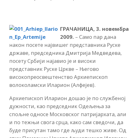
ГРАЧАНИЦА, 3. новембра
2009.
– Само пар дана
након посете највишег представника Руске
државе, председника Дмитрија Медведева,
посету Србији најавио је и високи
представник Руске Цркве – Његово
високопреосвештенство Архиепископ
волоколамски Иларион (Алфејев).
Архиепископ Иларион дошао је по службеној
дужности, као председник Одељења за
спољне односе Московског патријархата, али
и по тежњи свога срца, како сам сведочи, да
буде присутан тамо где људи тешко живе. Од