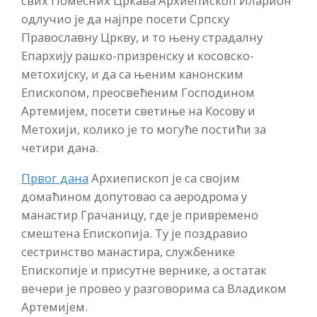
свих Помесних Цркава Архиепископ Иларион
одлучио је да најпре посети Српску
Православну Цркву, и то њену страдалну
Епархију рашко-призренску и косовско-
метохијску, и да са њеним канонским
Епископом, преосвећеним Господином
Артемијем, посети светиње на Косову и
Метохији, колико је то могуће постићи за
четири дана.
Првог дана
Архиепископ је са својим
домаћином допутовао са аеродрома у
манастир Грачаницу, где је привремено
смештена Епископија. Ту је поздравио
сестринство манастира, службенике
Епископије и присутне вернике, а остатак
вечери је провео у разговорима са Владиком
Артемијем.