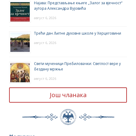
Најава: Представљање књиге „Залог за вјечност“
аутора Александра Вујовића
август 6, 2026
Трећи дан Љетне духовне школе у Херцеговини
август 6, 2026
Свети мученици Пребиловачки: Светлост вере у
бездану мржње
август 6, 2026
Још чланака