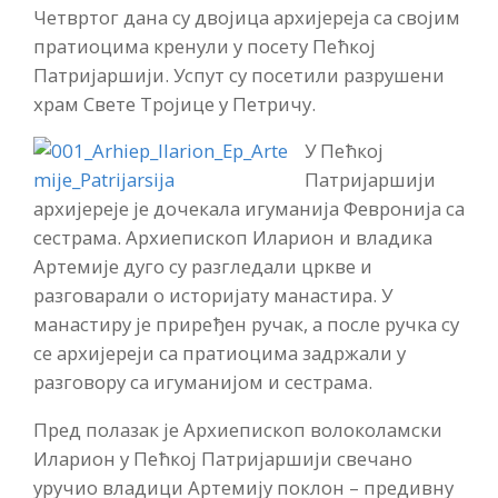
Четвртог дана су двојица архијереја са својим
пратиоцима кренули у посету Пећкој
Патријаршији. Успут су посетили разрушени
храм Свете Тројице у Петричу.
У Пећкој
Патријаршији
архијереје је дочекала игуманија Февронија са
сестрама. Архиепископ Иларион и владика
Артемије дуго су разгледали цркве и
разговарали о историјату манастира. У
манастиру је приређен ручак, а после ручка су
се архијереји са пратиоцима задржали у
разговору са игуманијом и сестрама.
Пред полазак је Архиепископ волоколамски
Иларион у Пећкој Патријаршији свечано
уручио владици Артемију поклон – предивну