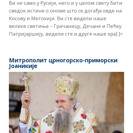
Ви не само у Русији, него и у целом свету бити
сведок истине о ономе што се догађа овде на
Косову и Метохији. Ви сте видели наше
велике светиње – Грачаницу, Дечане и Пећку
Патријаршију, видели сте и друге наше хра] ]>
Митрополит црногорско-приморски
Јоаникије