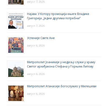
август 7, 2026
Најава: У Котору промоција књиге Владике
Григорија ,,Једни другима потребни”
август 7, 2026
Успеније Свете Ане
август 6, 2026
Митрополит Јоаникије у недјељу служи у храму
Светог архиђакона Стефана у Горњем Липову
август 6, 2026
Митрополит Атанасије богослужио у Милешеви
август 6, 2026