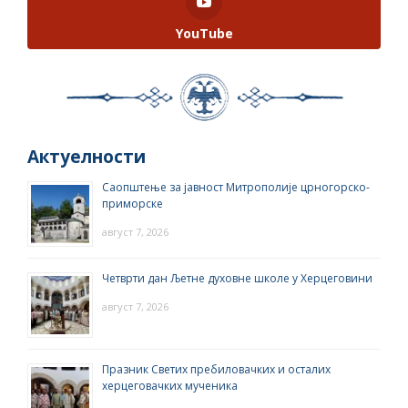
YouTube
Актуелности
Саопштење за јавност Митрополије црногорско-
приморске
август 7, 2026
Четврти дан Љетне духовне школе у Херцеговини
август 7, 2026
Празник Светих пребиловачких и осталих
херцеговачких мученика