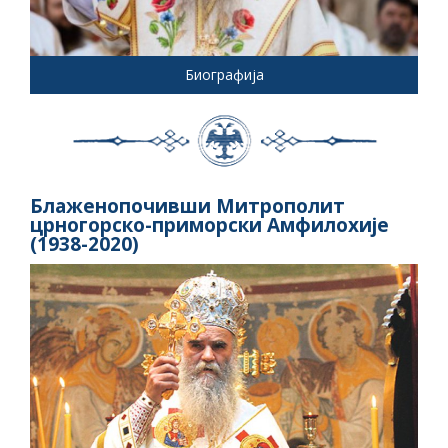
Биографија
Блаженопочивши Митрополит
црногорско-приморски Амфилохије
(1938-2020)