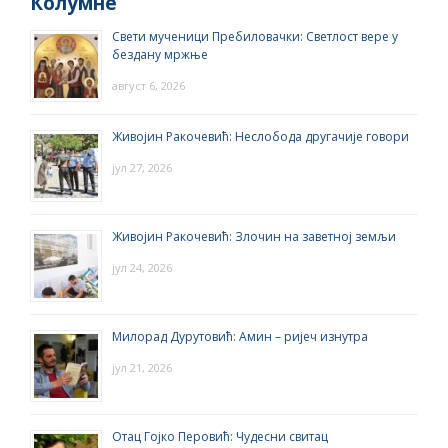
Колумне
Свети мученици Пребиловачки: Светлост вере у
бездану мржње
август 6, 2026
Живојин Ракочевић: Неслобода другачије говори
јул 27, 2026
Живојин Ракочевић: Злочин на заветној земљи
јул 24, 2026
Милорад Дурутовић: Амин – ријеч изнутра
јул 21, 2026
Отац Гојко Перовић: Чудесни свитац