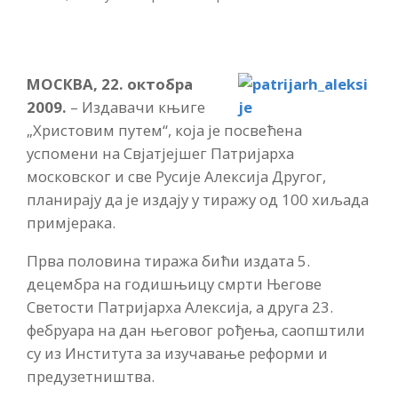
МОСКВА, 22. октобра
2009.
– Издавачи књиге
„Христовим путем“, која је посвећена
успомени на Свјатјејшег Патријарха
московског и све Русије Алексија Другог,
планирају да је издају у тиражу од 100 хиљада
примјерака.
Прва половина тиража бићи издата 5.
децембра на годишњицу смрти Његове
Светости Патријарха Алексија, а друга 23.
фебруара на дан његовог рођења, саопштили
су из Института за изучавање реформи и
предузетништва.