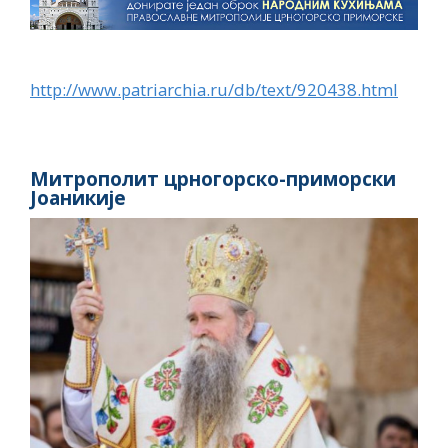
http://www.patriarchia.ru/db/text/920438.html
Митрополит црногорско-приморски
Јоаникије