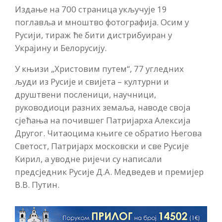
Издање на 700 страница укључује 19
поглавља и мноштво фотографија. Осим у
Русији, тираж ће бити дистрибуиран у
Украјину и Белорусију.
У књизи „Христовим путем“, 77 угледних
људи из Русије и свијета – културни и
друштвени посленици, научници,
руководиоци разних земаља, наводе своја
сјећања на почившег Патријарха Алексија
Другог. Читаоцима књиге се обратио Његова
Светост, Патријарх московски и све Русије
Кирил, а уводне ријечи су написали
предсједник Русије Д.А. Медведев и премијер
В.В. Путин.