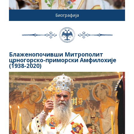
Биографија
Блаженопочивши Митрополит
црногорско-приморски Амфилохије
(1938-2020)