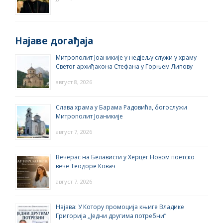
Најаве догађаја
Митрополит Јоаникије у недјељу служи у храму
Светог архиђакона Стефана у Горњем Липову
август 8, 2026
Слава храма у Барама Радовића, богослужи
Митрополит Јоаникије
август 7, 2026
Вечерас на Белависти у Херцег Новом поетско
вече Теодоре Ковач
август 7, 2026
Најава: У Котору промоција књиге Владике
Григорија ,,Једни другима потребни”