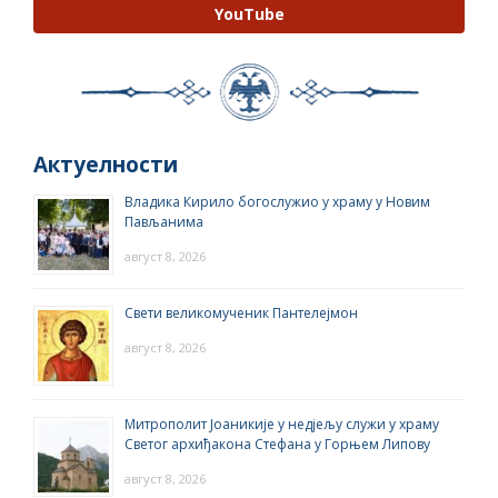
YouTube
Актуелности
Владика Кирило богослужио у храму у Новим
Пављанима
август 8, 2026
Свети великомученик Пантелејмон
август 8, 2026
Митрополит Јоаникије у недјељу служи у храму
Светог архиђакона Стефана у Горњем Липову
август 8, 2026