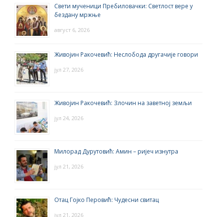
Свети мученици Пребиловачки: Светлост вере у
бездану мржње
август 6, 2026
Живојин Ракочевић: Неслобода другачије говори
јул 27, 2026
Живојин Ракочевић: Злочин на заветној земљи
јул 24, 2026
Милорад Дурутовић: Амин – ријеч изнутра
јул 21, 2026
Отац Гојко Перовић: Чудесни свитац
јул 21, 2026