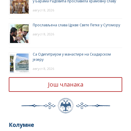
у Барама Радовића прославила храмовну славу
август 8, 2026
Прослављена слава Цркве Свете Петке у Сутомору
август 8, 2026
Са Одигитријом у манастире на Скадарском
језеру
август 8, 2026
Још чланака
Колумне