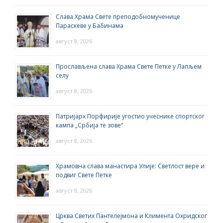
Слава Храма Свете преподобномученице
Параскеве у Бабинама
август 8, 2026
Прослављена слава Храма Свете Петке у Лапљем
селу
август 8, 2026
Патријарх Порфирије угостио учеснике спортског
кампа „Србија те зове“
август 8, 2026
Храмовна слава манастира Улије: Светлост вере и
подвиг Свете Петке
август 8, 2026
Црква Светих Пантелејмона и Климента Охридског