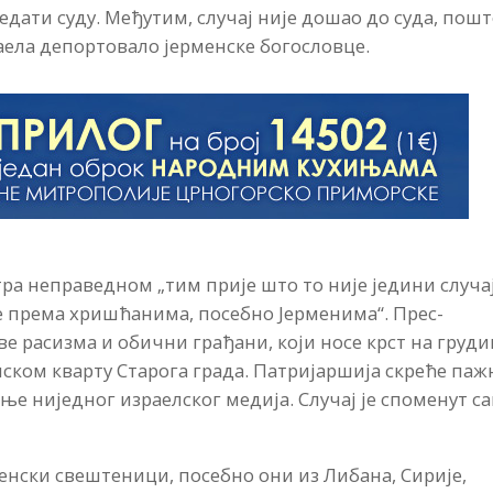
дати суду. Међутим, случај није дошао до суда, пошт
ела депортовало јерменске богословце.
тра неправедном „тим прије што то није једини случа
 према хришћанима, посебно Јерменима“. Прес-
тве расизма и обични грађани, који носе крст на груд
енском кварту Старога града. Патријаршија скреће па
ње ниједног израелског медија. Случај је споменут с
енски свештеници, посебно они из Либана, Сирије,