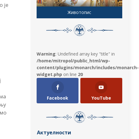
о је
Животопис
Warning
: Undefined array key "title" in
/home/mitropol/public_html/wp-
content/plugins/monarch/includes/monarch-
widget.php
on line
20
ј
има
Facebook
YouTube
жњу
амо
Актуелности