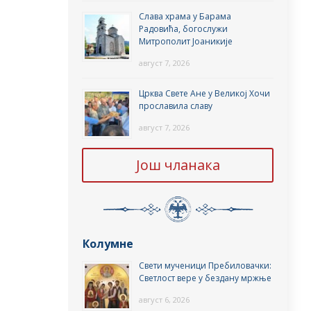
Слава храма у Барама
Радовића, богослужи
Митрополит Јоаникије
август 7, 2026
Црква Свете Ане у Великој Хочи
прославила славу
август 7, 2026
Још чланака
Колумне
Свети мученици Пребиловачки:
Светлост вере у бездану мржње
август 6, 2026