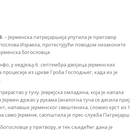
9.
– Јерменска патријаршија упутила је приговор
ослова Израела, протестујући поводом незаконите
ерменска богословца.
нфо, у недјељу 6. септембра двојица јерменских
а процесије из цркве Гроба Господњег, када их је
.
ерастао у тучу. Јеврејска омладина, која је напала
н Јермен држао у рукама (аналогна туча се десила приј
нт, напавши јерменског свештеника, сломио крст из 1
сила само Јермене, саопштила је прес-служба Патријарш
 богословце у притвору, и тек сљедећег дана је