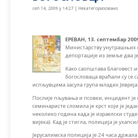
сеп 14, 2009 у 14:27
|
Некатегоризовано
ЕРЕВАН, 13. септембар 200
Министарству унутрашњих п
депортације из земље два ј
Како саопштава Благовест.и
богословаца враћали су се с
испљувцима засула група младих Јевреја
Послије пљувања и псовки, инцидент је пр
семинаристе сломила је крст који је једа
неколико година када је израелски студе
вијека). Кад је стигла, полиција је ухап
Јерусалимска полиција је 24 часа држала