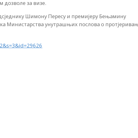
м дозволе за визе.
едсједнику Шимону Пересу и премијеру Бењамину
ука Министарства унутрашњих послова о протјерива
ss=2&s=3&id=29626