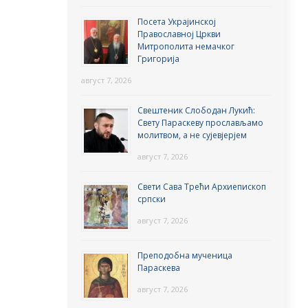
Посета Украјинској
Православној Цркви
Митрополита немачког
Григорија
август 7, 2026
Свештеник Слободан Лукић:
Свету Параскеву прослављамо
молитвом, а не сујевјерјем
август 7, 2026
Свети Сава Трећи Архиепископ
српски
август 7, 2026
Преподобна мученица
Параскева
август 7, 2026