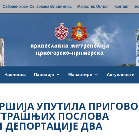
Саборни храм Св. Јована Владимира
Манастир Острог
Контакт
Бо
Насловна
Парохије
Манастири
Актуелности
АРШИЈА УПУТИЛА ПРИГОВО
УТРАШЊИХ ПОСЛОВА
 ДЕПОРТАЦИЈЕ ДВА