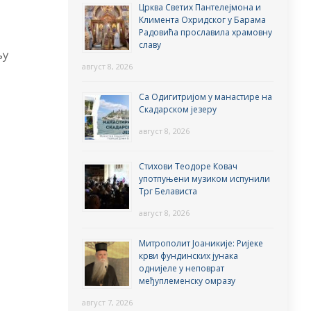
Црква Светих Пантелејмона и
Климента Охридског у Барама
Радовића прославила храмовну
славу
њу
август 8, 2026
Са Одигитријом у манастире на
Скадарском језеру
август 8, 2026
Стихови Теодоре Ковач
употпуњени музиком испунили
Трг Белависта
август 8, 2026
Митрополит Јоаникије: Ријеке
крви фундинских јунака
однијеле у неповрат
међуплеменску омразу
август 7, 2026