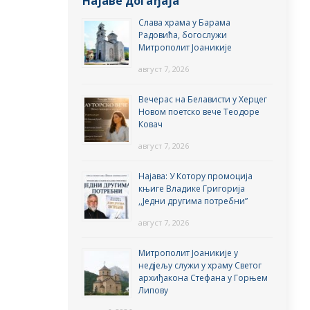
Најаве догађаја
Слава храма у Барама
Радовића, богослужи
Митрополит Јоаникије
август 7, 2026
Вечерас на Белависти у Херцег
Новом поетско вече Теодоре
Ковач
август 7, 2026
Најава: У Котору промоција
књиге Владике Григорија
,,Једни другима потребни”
август 7, 2026
Митрополит Јоаникије у
недјељу служи у храму Светог
архиђакона Стефана у Горњем
Липову