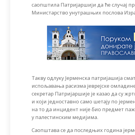
саопштила Патријаршији да ће случај пре
Министарство унутрашњих послова Изра
Такву одлуку Јерменска патријашија сма
испољавања расизма јеврејске омладине
секретар Патријаршије је казао да су жр
и који једноставно само шетају по јерм
на то да инцидент није био предмет паж
у палестинским медијима.
Саопштава се да последњих година јерм