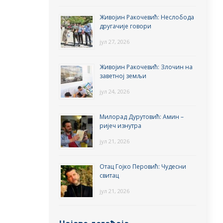
Живојин Ракочевић: Неслобода
другачије говори
јул 27, 2026
Живојин Ракочевић: Злочин на
заветној земљи
јул 24, 2026
Милорад Дурутовић: Амин –
ријеч изнутра
јул 21, 2026
Отац Гојко Перовић: Чудесни
свитац
јул 21, 2026