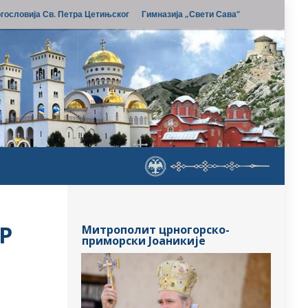
гословија Св. Петра Цетињског
Гимназија „Свети Сава“
Р
Митрополит црногорско-
приморски Јоаникије