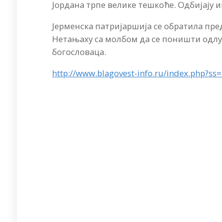
Јордана трпе велике тешкоће. Одбијају и
Јерменска патријаршија се обратила пр
Нетањаху са молбом да се поништи одл
богословаца.
http://www.blagovest-info.ru/index.php?