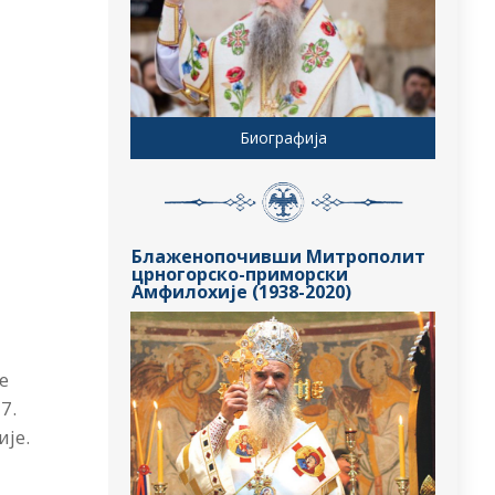
Биографија
Блаженопочивши Митрополит
црногорско-приморски
Амфилохије (1938-2020)
е
7.
ије.