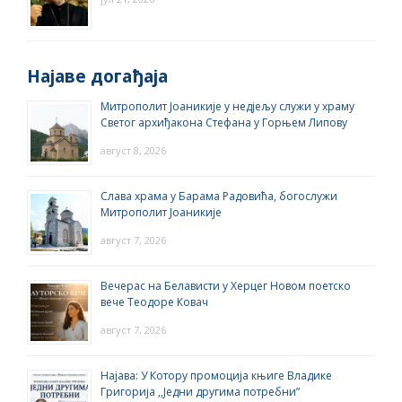
Најаве догађаја
Митрополит Јоаникије у недјељу служи у храму
Светог архиђакона Стефана у Горњем Липову
август 8, 2026
Слава храма у Барама Радовића, богослужи
Митрополит Јоаникије
август 7, 2026
Вечерас на Белависти у Херцег Новом поетско
вече Теодоре Ковач
август 7, 2026
Најава: У Котору промоција књиге Владике
Григорија ,,Једни другима потребни”