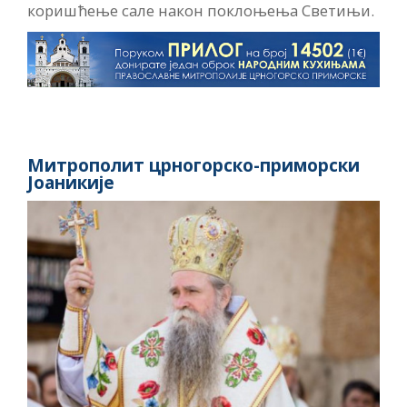
коришћење сале након поклоњења Светињи.
Митрополит црногорско-приморски
Јоаникије