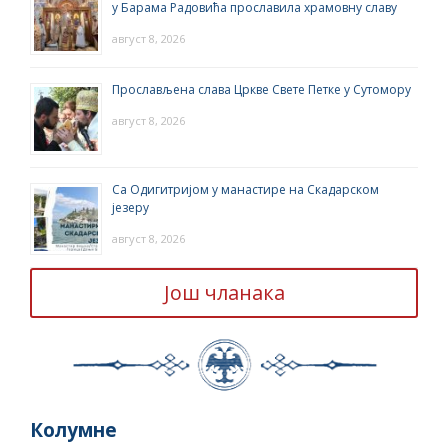
у Барама Радовића прославила храмовну славу
август 8, 2026
Прослављена слава Цркве Свете Петке у Сутомору
август 8, 2026
Са Одигитријом у манастире на Скадарском
језеру
август 8, 2026
Још чланака
Колумне