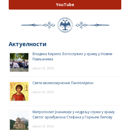
YouTube
Актуелности
Владика Кирило богослужио у храму у Новим
Пављанима
август 8, 2026
Свети великомученик Пантелејмон
август 8, 2026
Митрополит Јоаникије у недјељу служи у храму
Светог архиђакона Стефана у Горњем Липову
август 8, 2026