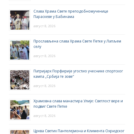
Слава Храма Свете преподобномученице
Параскеве у Бабинама
август 8, 2026
Прослављена слава Храма Свете Петке у Лапљем
селу
август 8, 2026
Патријарх Порфирије угостио учеснике спортског
кампа „Србија те зове“
август 8, 2026
Храмовна слава манастира Улије: Светлост вере и
подвиг Свете Петке
август 8, 2026
Црква Светих Пантелејмона и Климента Охридског