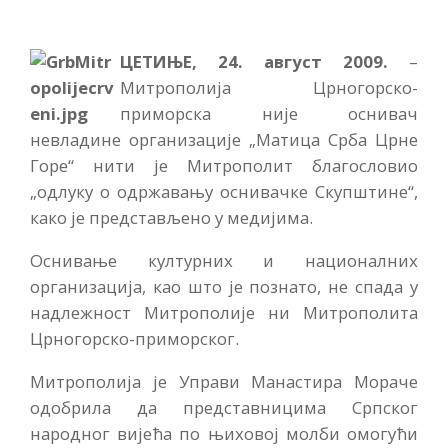
ЦЕТИЊЕ, 24. август 2009.
–
Митрополија Црногорско-
приморска није оснивач
невладине организације „Матица Срба Црне
Горе“ нити је Митрополит благословио
„одлуку о одржавању оснивачке Скупштине“,
како је представљено у медијима.
Оснивање културних и националних
организација, као што је познато, не спада у
надлежност Митрополије ни Митрополита
Црногорско-приморског.
Митрополија је Управи Манастира Мораче
одобрила да представницима Српског
народног вијећа по њиховој молби омогући