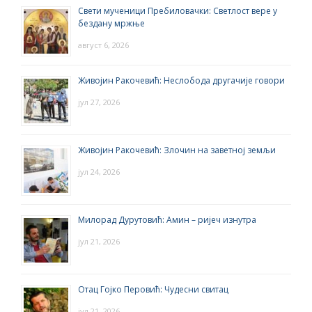
Свети мученици Пребиловачки: Светлост вере у
бездану мржње
август 6, 2026
Живојин Ракочевић: Неслобода другачије говори
јул 27, 2026
Живојин Ракочевић: Злочин на заветној земљи
јул 24, 2026
Милорад Дурутовић: Амин – ријеч изнутра
јул 21, 2026
Отац Гојко Перовић: Чудесни свитац
јул 21, 2026