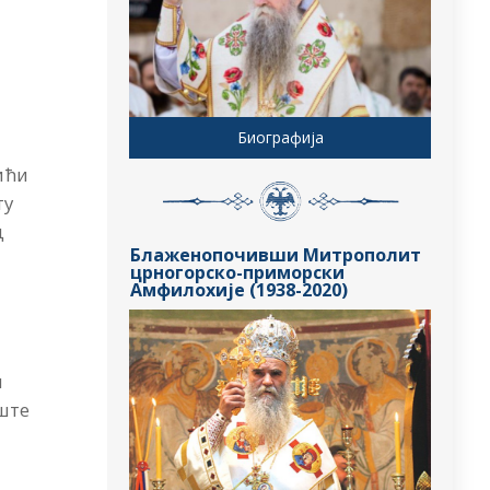
Биографија
тићи
ту
д
Блаженопочивши Митрополит
црногорско-приморски
Амфилохије (1938-2020)
и
пште