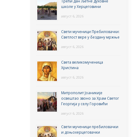
Трећи дан Љетне духовне
школе у Херцеговини
август 6, 2026
Свети мученици Пребиловачки:
Светлост вере у бездану мржње
август 6, 2026
Света великомученица
Христина
август 6, 2026
Митрополит Јоаникије
освештао звоно за Храм Светог
Георгија у селу Горовићи
август 6, 2026
Свети мученици пребиловачки
и доњохерцеговачки