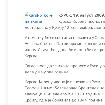
КУРСК, 19. август 2009.
Курско-Корена икона, г
достављена у Русију 12. септембра, саоп
У почетку ће се светиња налазити у Храму
Његова Светост Патријарх московски и св
икону. Сљедећег дана ће икона бити прен
Курска.
Сагласност да се икона пренесе у Русију
дала у мају ове године.
Курско-Корену икону је извезао из Русије
Теофан. На молбу генерала Врангела она 
евакуације Бијеле армије 1920. године. Н
Србију, гдје је боравила до 1944. године.