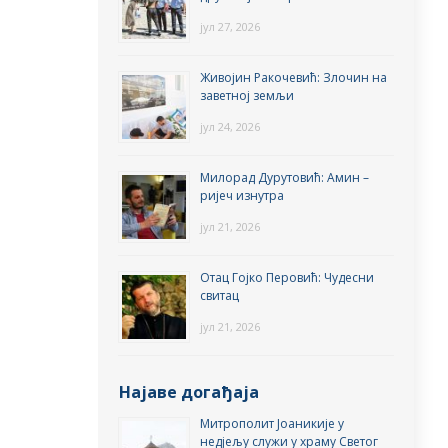
јул 27, 2026
Живојин Ракочевић: Злочин на
заветној земљи
јул 24, 2026
Милорад Дурутовић: Амин –
ријеч изнутра
јул 21, 2026
Отац Гојко Перовић: Чудесни
свитац
јул 21, 2026
Најаве догађаја
Митрополит Јоаникије у
недјељу служи у храму Светог