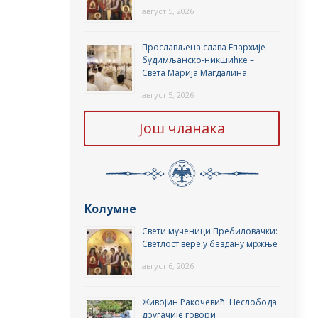
август 5, 2026
Прослављена слава Епархије
будимљанско-никшићке –
Света Марија Магдалина
август 5, 2026
Још чланака
Колумне
Свети мученици Пребиловачки:
Светлост вере у бездану мржње
август 6, 2026
Живојин Ракочевић: Неслобода
другачије говори