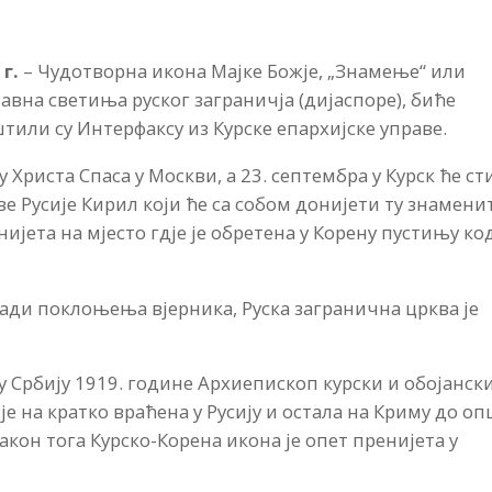
 г.
– Чудотворна икона Мајке Божје, „Знамење“ или
лавна светиња руског заграничја (дијаспоре), биће
штили су Интерфаксу из Курске епархијске управе.
 Христа Спаса у Москви, а 23. септембра у Курск ће с
е Русије Кирил који ће са собом донијети ту знамени
ијета на мјесто гдје је обретена у Корену пустињу ко
 ради поклоњења вјерника, Руска загранична црква је
 у Србију 1919. године Архиепископ курски и обојанск
је на кратко враћена у Русију и остала на Криму до о
акон тога Курско-Корена икона је опет пренијета у