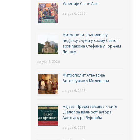
Успеније Свете Ане
август 6, 2026
Митрополит Јоаникије у
недјељу служи у храму Светог
архиђакона Стефана у Горњем
Липову
август 6, 2026
Митрополит Атанасије
богослужио у Милешеви
август 6, 2026
Најава: Представљање књиге
„Залог за вјечност“ аутора
Александра Вујовића
август 6, 2026