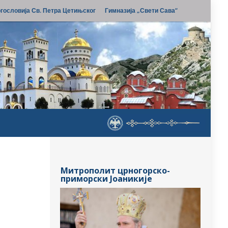
гословија Св. Петра Цетињског
Гимназија „Свети Сава“
Митрополит црногорско-
приморски Јоаникије