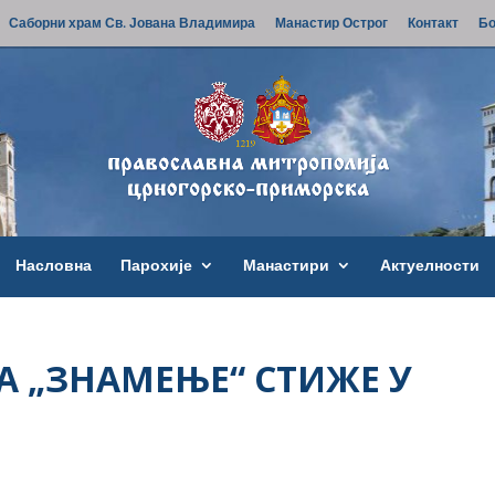
Саборни храм Св. Јована Владимира
Манастир Острог
Контакт
Бо
Насловна
Парохије
Манастири
Актуелности
 „ЗНАМЕЊЕ“ СТИЖЕ У