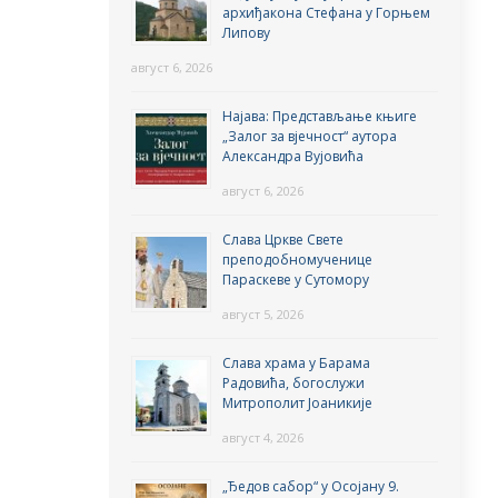
архиђакона Стефана у Горњем
Липову
август 6, 2026
Најава: Представљање књиге
„Залог за вјечност“ аутора
Александра Вујовића
август 6, 2026
Слава Цркве Свете
преподобномученице
Параскеве у Сутомору
август 5, 2026
Слава храма у Барама
Радовића, богослужи
Митрополит Јоаникије
август 4, 2026
„Ђедов сабор“ у Осојану 9.