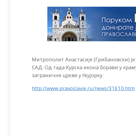
Митрополит Анастасије (Грибановски) је 
САД. Од тада Курска икона борави у храму
заграничне цркве у Њујорку.
http://www.pravoslavie.ru/news/31610.htm