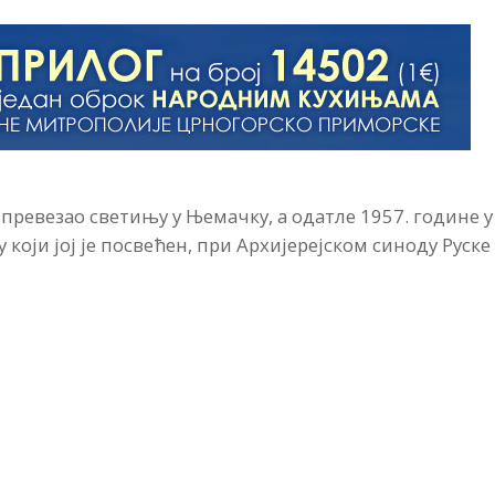
превезао светињу у Њемачку, а одатле 1957. године у
 који јој је посвећен, при Архијерејском синоду Руске