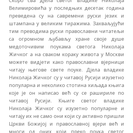
Скоро сва дјела светог владике Николаја
Велимировића у последњих десетак година
преведена су на савремени руски језик и
штампана у великим тиражима. Захваљујући
тим преводима руски православни читатељи
са огромном љубављу хране своје душе
медоточивим поукама светога Николаја
Жичког а на сваком кораку живота у Москви
можете видјети како православни вјерници
читају његове свете поуке. Дјела владике
Николаја Жичког су у читавој Русији изузетно
популарна и неколико стотина хиљада књига
које је он написао већ су се рашириле по
читавој Русији. Књиге светог владике
Николаја Жичког су изузетно популарне и
читају их не само они који су активно пришли
Цркви Божијој и православној вјери већ и
многи од оних који преко поука светог