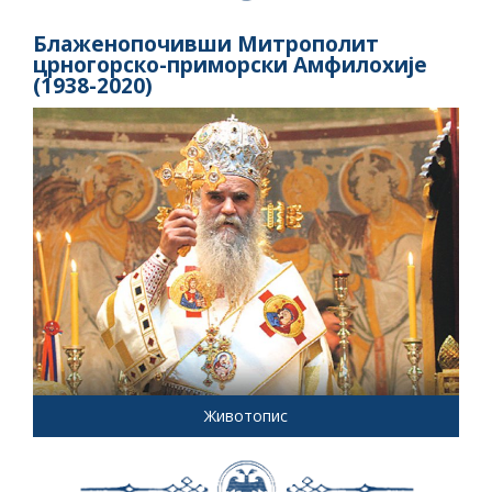
Блаженопочивши Митрополит
црногорско-приморски Амфилохије
(1938-2020)
Животопис