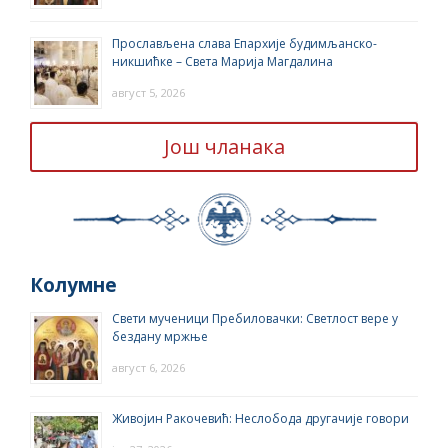
Прослављена слава Епархије будимљанско-
никшићке – Света Марија Магдалина
август 5, 2026
Још чланака
Колумне
Свети мученици Пребиловачки: Светлост вере у
бездану мржње
август 6, 2026
Живојин Ракочевић: Неслобода другачије говори