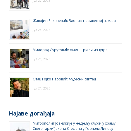
јул 27, 2026
Живојин Ракочевић: Злочин на заветној земљи
јул 24, 2026
Милорад Дурутовић: Амин – ријеч изнутра
јул 21, 2026
Отац Гојко Перовић: Чудесни свитац
јул 21, 2026
Најаве догађаја
Митрополит Јоаникије у недјељу служи у храму
Светог архиђакона Стефана у Горњем Липову