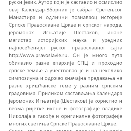
руски језик. Аутор који је саставио и осмислио
овај Календар-Зборник је сабрат Сретењсог
Манастира и одлични познаваоц историје
Српске Православне Цркве и српског народа,
јеромонах Игњатије Шестаков, иначе
магистар историјских наука и уредник
најпосећенијег руског православног сајта
http://www.pravoslavie.ru. Он је много пута
обилазио разне епархије СПЦ и проходио
српске земље а учествовао је и на неколико
симпозиума и одржао значајна предавања на
разне хришћанске теме у разним српским
градовима. Приликом састављања Календара
јеромонах Игњатије (Шестаков) је користио и
веома ријетке иконе и фотографије владике
Николаја а такође и оригиналне фотографије
многих светиња Српске Православне Цркве.