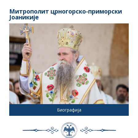
Митрополит црногорско-приморски
Јоаникије
Биографија