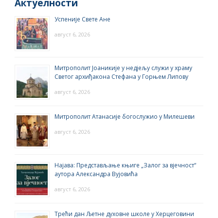
Актуелности
Успеније Свете Ане
август 6, 2026
Митрополит Јоаникије у недјељу служи у храму
Светог архиђакона Стефана у Горњем Липову
август 6, 2026
Митрополит Атанасије богослужио у Милешеви
август 6, 2026
Најава: Представљање књиге „Залог за вјечност“
аутора Александра Вујовића
август 6, 2026
Трећи дан Љетне духовне школе у Херцеговини