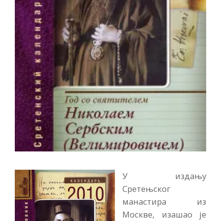
У издању
Сретењског
манастира из
Москве, изашао је