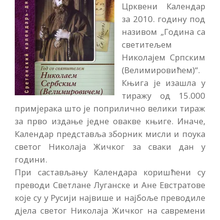
Црквени Календар
за 2010. годину под
називом „Година са
светитељем
Николајем Српским
(Велимировићем)“.
Књига је изашла у
тиражу од 15.000
примjерака што је поприлично велики тираж
за прво издање једне овакве књиге. Иначе,
Календар представља зборник мисли и поука
светог Николаја Жичког за сваки дан у
години.
При састављању Календара коришћени су
преводи Светлане Луганске и Ане Евстратове
које су у Русији највише и најбоље преводиле
дјела светог Николаја Жичког на савремени