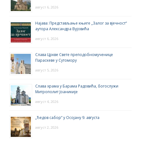
август 6, 2026
Најава: Представљање књиге „Залог за вјечност“
аутора Александра Вујовића
август 6, 2026
Слава Цркве Свете преподобномученице
Параскеве у Сутомору
август 5, 2026
Слава храма у Барама Радовића, богослужи
Митрополит Јоаникије
август 4, 2026
„Ђедов сабор“ у Осојану 9. августа
август 2, 2026