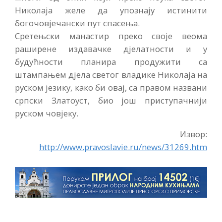
Николаја желе да упознају истинити
богочовјечански пут спасења.
Сретењски манастир преко своје веома
раширене издавачке дјелатности и у
будућности планира продужити са
штампањем дјела светог владике Николаја на
руском језику, како би овај, са правом названи
српски Златоуст, био још приступачнији
руском човјеку.
Извор:
http://www.pravoslavie.ru/news/31269.htm