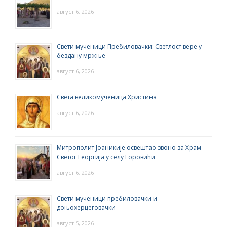
август 6, 2026
Свети мученици Пребиловачки: Светлост вере у
бездану мржње
август 6, 2026
Света великомученица Христина
август 6, 2026
Митрополит Јоаникије освештао звоно за Храм
Светог Георгија у селу Горовићи
август 6, 2026
Свети мученици пребиловачки и
доњохерцеговачки
август 5, 2026