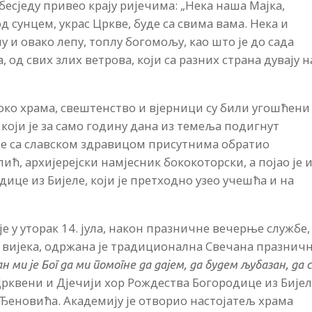
есједу привео крају ријечима: „Нека наша Мајка,
д сунцем, украс Цркве, буде са свима вама. Нека и
 и овако лепу, топлу богомољу, као што је до сада
, од свих злих ветрова, који са разних страна дувају н
 око храма, свештенство и вјерници су били угошћени
који је за само годину дана из темеља подигнут
се са славском здравицом присутнима обратио
ћ, архијерејски намјесник бококоторски, а појао је 
ице из Бијеле, који је претходно узео учешћа и на
 у уторак 14. јула, након празничне вечерње службе,
II вијека, одржана је традиционална Свечана празнич
 ми је Бог да ми помогне да дајем, да будем љубазан, да 
и Црквени и Дјечији хор Рождества Богородице из Бијел
з Ђеновића. Академију је отворио настојатељ храма