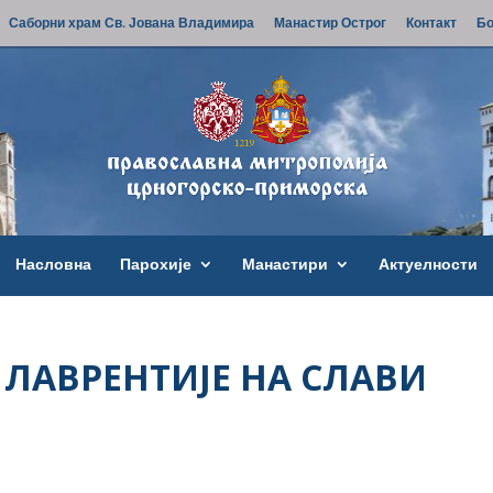
Саборни храм Св. Јована Владимира
Манастир Острог
Контакт
Бо
Насловна
Парохије
Манастири
Актуелности
ЛАВРЕНТИЈЕ НА СЛАВИ