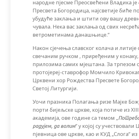
народне пјесме Преосвећени Владика је б
Пресвета Богородица, најсветије биће по
убудуће заклања и штити ову вашу древну
чувала. Нека вас заклања од свих несрећа
ветрометинама данашњице.“
Након сјечења славског колача и литије
свечаним ручком , приређеним у конаку, 
прилозима самих мјештана. За трпезом 
протојереј-ставрофор Момчило Кривокапи
Црквени хор Рождества Пресвете Богород
Светој Литургији.
Уочи празника Полагања ризе Мајке Божје
порти бијељске цркве, која потиче из XI
академија, ове године са темом „
Потребан
“ у којој су учествовал
радујем, да волим
пјевница ове цркве, као и КУД „Слога“ и