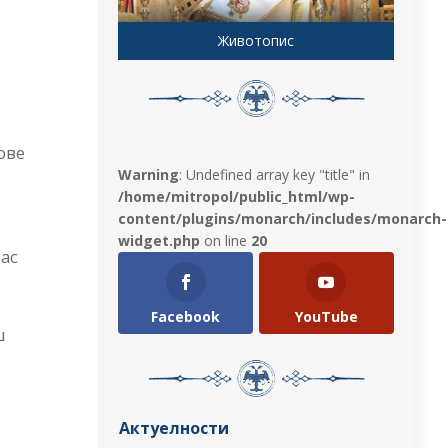
Животопис
ове
Warning
: Undefined array key "title" in
о
/home/mitropol/public_html/wp-
content/plugins/monarch/includes/monarch-
widget.php
on line
20
нас
Facebook
YouTube
ш
Актуелности