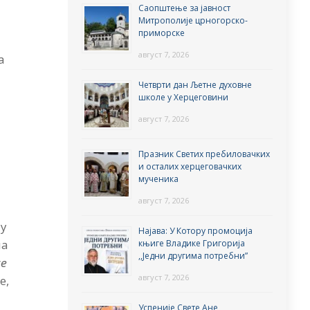
Саопштење за јавност
Митрополије црногорско-
приморске
август 7, 2026
а
Четврти дан Љетне духовне
школе у Херцеговини
август 7, 2026
Празник Светих пребиловачких
и
и осталих херцеговачких
мученика
август 7, 2026
 у
Најава: У Котору промоција
на
књиге Владике Григорија
,,Једни другима потребни”
се
август 7, 2026
е,
Успеније Свете Ане