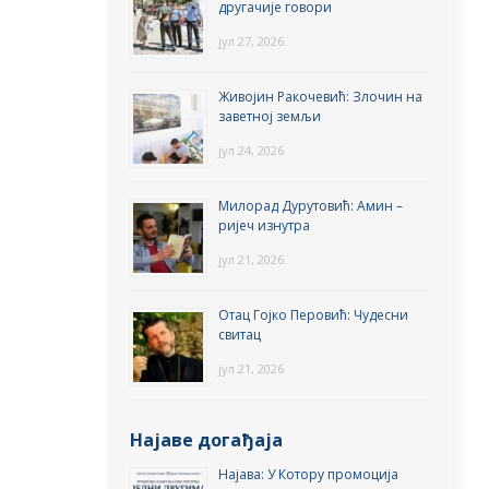
другачије говори
јул 27, 2026
Живојин Ракочевић: Злочин на
заветној земљи
јул 24, 2026
Милорад Дурутовић: Амин –
ријеч изнутра
јул 21, 2026
Отац Гојко Перовић: Чудесни
свитац
јул 21, 2026
Најаве догађаја
Најава: У Котору промоција