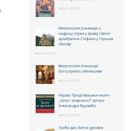
август 6, 2026
е
Митрополит Јоаникије у
недјељу служи у храму Светог
архиђакона Стефана у Горњем
Липову
август 6, 2026
Митрополит Атанасије
богослужио у Милешеви
август 6, 2026
Најава: Представљање књиге
„Залог за вјечност“ аутора
Александра Вујовића
август 6, 2026
Трећи дан Љетне духовне