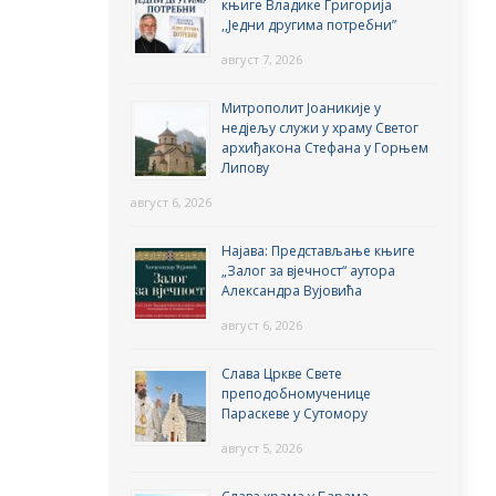
књиге Владике Григорија
,,Једни другима потребни”
август 7, 2026
Митрополит Јоаникије у
недјељу служи у храму Светог
архиђакона Стефана у Горњем
Липову
август 6, 2026
Најава: Представљање књиге
„Залог за вјечност“ аутора
Александра Вујовића
август 6, 2026
Слава Цркве Свете
преподобномученице
Параскеве у Сутомору
август 5, 2026