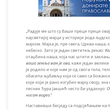
„Радује ме што су Ваши преци преци ова
најсветијој мајци у историји рода људск
мајком. Мајка је, пре свега, Црква наша
небеско. Зато је један светитељ рекао:
Ко
отаџбина наша, која нас штити и заклања
, каже један велики
ваша земља вам је ова
је родило и које нам је од свога тела, т
обасипа љубављу која се само са Божанс
који који је рано изгубио мајку своју, з
песник Ђура Јакшић често би уздахнуо:
О
.“
нисам видео
Наставивши бесједу са подсјећањем на п