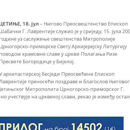
ЦЕТИЊЕ, 18. јул
– Његово Преосвештенство Епископ
Шабачки Г. Лаврентије служио је у сриједу, 15. јула 20
године уз саслужење свештенства Митрополије
Црногорско-приморске Свету Архијерејску Литургију
поводом храмовне славе у цркви Полагања Ризе
Пресвете Богородице у Бијелој.
У архипастирској бесједи Преосвећени Епископ
Лаврентије преносећи поздраве и благослов Његовог
Цетињског Митрополита Црногорско-приморског Г.
но учествује на црквеној слави, рекао је између остал