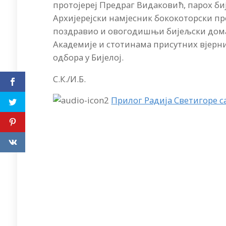
протојереј Предраг Видаковић, парох би
Архијерејски намјесник бококоторски п
поздравио и овогодишњи бијељски домаћ
Академије и стотинама присутних вјерн
одбора у Бијелој.
С.К./И.Б.
Прилог Радија Светигоре с