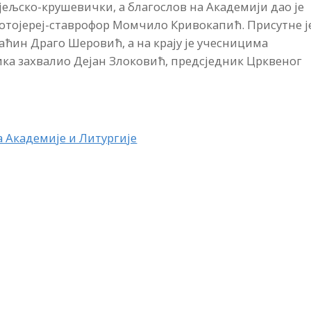
јељско-крушевички, а благослов на Академији дао је
ротојереј-ставрофор Момчило Кривокапић. Присутне ј
ин Драго Шеровић, а на крају је учесницима
ика захвалио Дејан Злоковић, предсједник Црквеног
а Академије и Литургије