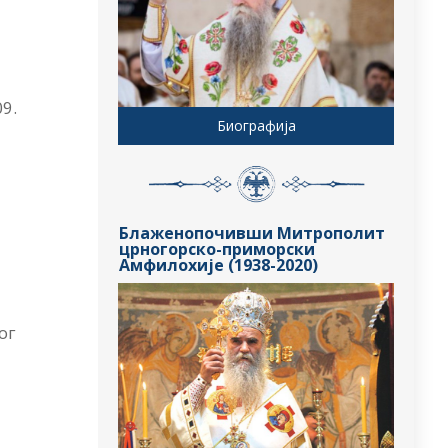
09.
Биографија
Блаженопочивши Митрополит
црногорско-приморски
Амфилохије (1938-2020)
ог