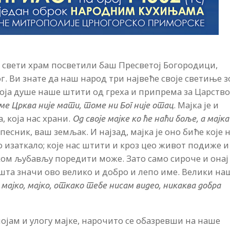
ј свети храм посветили баш Пресветој Богородици,
ог. Ви знате да наш народ три највеће своје светиње з
, која душе наше штити од греха и припрема за Царств
. Мајка је и
ме Црква није мати, томе ни Бог није отац
, која нас храни.
Од своје мајке ко ће наћи боље, а мајка
 песник, ваш земљак. И најзад, мајка је оно биће које 
ело изаткало; које нас штити и кроз цео живот подиже и
ком љубављу поредити може. Зато само сироче и онај
на шта значи ово велико и добро и лепо име. Велики на
 мајко, мајко, откако тебе нисам видео, никаква добра
ојам и улогу мајке, нарочито се обазревши на наше