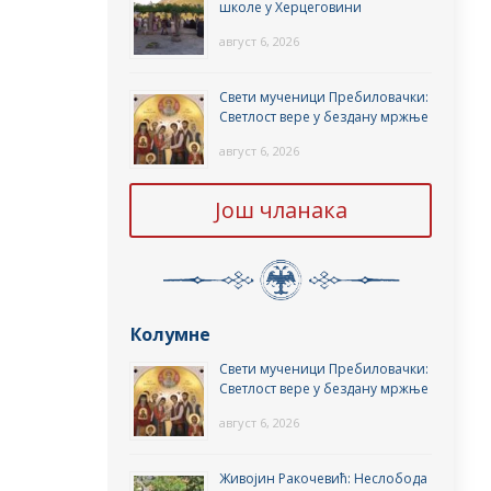
школе у Херцеговини
август 6, 2026
Свети мученици Пребиловачки:
Светлост вере у бездану мржње
август 6, 2026
Још чланака
Колумне
Свети мученици Пребиловачки:
Светлост вере у бездану мржње
август 6, 2026
Живојин Ракочевић: Неслобода