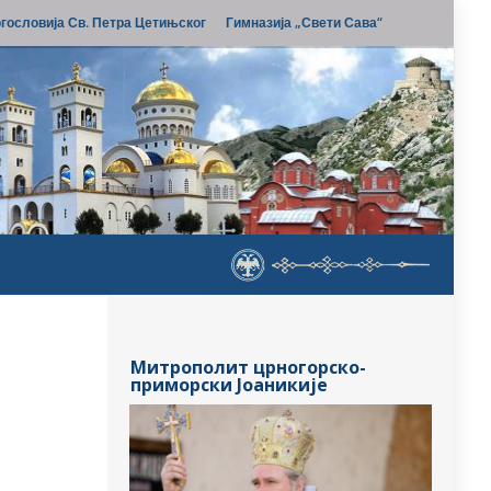
гословија Св. Петра Цетињског
Гимназија „Свети Сава“
Митрополит црногорско-
приморски Јоаникије