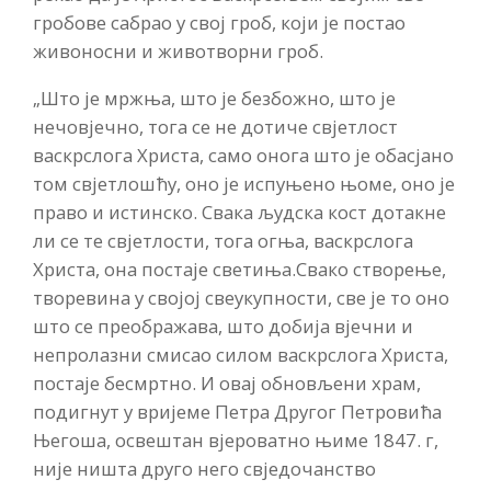
гробове сабрао у свој гроб, који је постао
живоносни и животворни гроб.
„Што је мржња, што је безбожно, што је
нечовјечно, тога се не дотиче свјетлост
васкрслога Христа, само онога што је обасјано
том свјетлошћу, оно је испуњено њоме, оно је
право и истинско. Свака људска кост дотакне
ли се те свјетлости, тога огња, васкрслога
Христа, она постаје светиња.Свако створење,
творевина у својој свеукупности, све је то оно
што се преображава, што добија вјечни и
непролазни смисао силом васкрслога Христа,
постаје бесмртно. И овај обновљени храм,
подигнут у вријеме Петра Другог Петровића
Његоша, освештан вјероватно њиме 1847. г,
није ништа друго него свједочанство