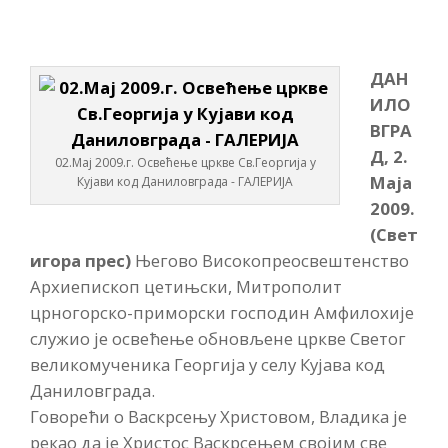
ДАН
ИЛО
ВГРА
Д, 2.
02.Мај 2009.г. Освећење цркве Св.Георгија у
Маја
Кујави код Даниловграда - ГАЛЕРИЈА
2009.
(Свет
игора прес)
Његово Високопреосвештенство
Архиепископ цетињски, Митрополит
црногорско-приморски господин Амфилохије
служио је освећење обновљене цркве Светог
великомученика Георгија у селу Кујава код
Даниловграда.
Говорећи о Васкрсењу Христовом, Владика је
рекао да је Христос Васкрсењем својим све