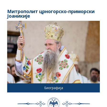
Митрополит црногорско-приморски
Јоаникије
Биографија