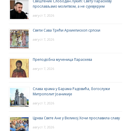
Свештеник Слободан Лукић: Свету Параскеву
прослављамо молитвом, а не сујевјерјем
август 7, 2026
Свети Сава Трећи Архиепископ српски
август 7, 2026
Преподобна мученица Параскева
август 7, 2026
Слава храма у Барама Радовића, богослужи
Митрополит Јоаникије
август 7, 2026
Црква Свете Ане у Великој Хочи прославила славу
август 7, 2026