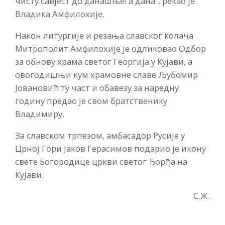
чисту савјест до данашњега дана“, рекао је
Владика Амфилохије.
Након литургије и резања славског колача
Митрополит Амфилохије је одликовао Одбор
за обнову храма светог Георгија у Кујави, а
овогодишњи кум храмовне славе Љубомир
Јовановић ту част и обавезу за наредну
годину предао је свом братственику
Владимиру.
За славском трпезом, амбасадор Русије у
Црној Гори Јаков Герасимов подарио је икону
свете Богородице цркви светог Ђорђа на
Кујави.
С.Ж.