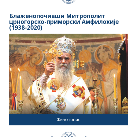
Блаженопочивши Митрополит
црногорско-приморски Амфилохије
(1938-2020)
Животопис