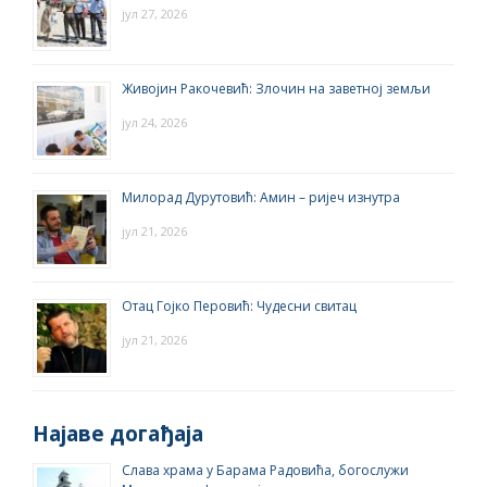
јул 27, 2026
Живојин Ракочевић: Злочин на заветној земљи
јул 24, 2026
Милорад Дурутовић: Амин – ријеч изнутра
јул 21, 2026
Отац Гојко Перовић: Чудесни свитац
јул 21, 2026
Најаве догађаја
Слава храма у Барама Радовића, богослужи