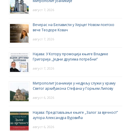
Митрополит Јоаникије
август 7, 2026
Вечерас на Белависти у Херцег Новом поетско
вече Теодоре Ковач
август 7, 2026
Најава: У Котору промоција књиге Владике
Григорија ,,Једни другима потребни”
август 7, 2026
Митрополит Јоаникије у недјељу служи у храму
Светог архиђакона Стефана у Горњем Липову
август 6, 2026
Најава: Представљање књиге „Залог за вјечност“
аутора Александра Вујовића
август 6, 2026