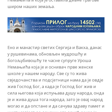
широм наших земаља.
Ено и манастир светих Сергија и Вакха, данас
у рушевинама, обновљен мудрошћу и
богољубивошћу те часне супруге Уроша
Немањића која је и оснивач прве женске
школе у нашем народу. Све су то жива
свједочанства и подсјетници нама да је овдје
жив Господ Бог, а када је Господ Бог жив и
сила његова која испуњава душу народа, онда
је и жива душа тога народа, зато је овај народ
могао и да опстане и да сачува здраву памет и