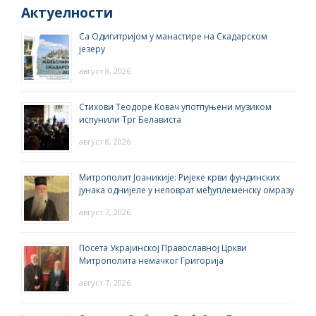
Актуелности
Са Одигитријом у манастире на Скадарском
језеру
август 8, 2026
Стихови Теодоре Ковач употпуњени музиком
испунили Трг Белависта
август 8, 2026
Митрополит Јоаникије: Ријеке крви фундинских
јунака однијеле у неповрат међуплеменску омразу
август 7, 2026
Посета Украјинској Православној Цркви
Митрополита немачког Григорија
август 7, 2026