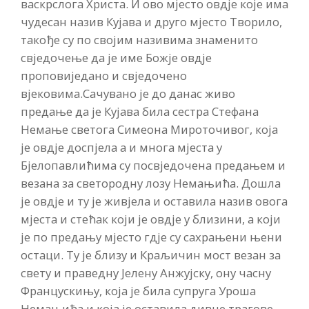
васкрслога Христа. И ово мјесто овдје које има
чудесан назив Кујава и друго мјесто Творило,
такође су по својим називима знаменито
свједочење да је име Божје овдје
проповиједано и свједочено
вјековима.
Сачувано је до данас живо
предање да је Кујава била сестра Стефана
Немање светога Симеона Мироточивог, која
је овдје доспјела а и многа мјеста у
Бјелопавлићима су посвједочена предањем и
везана за светородну лозу Немањића. Дошла
је овдје и ту је живјела и оставила назив овога
мјеста и стећак који је овдје у близини, а који
је по предању мјесто гдје су сахрањени њени
остаци. Ту је близу и Краљичин мост везан за
свету и праведну Јелену Анжујску, ону часну
Францускињу, која је била супруга Уроша
Немањића и која је оставила дивне трагове