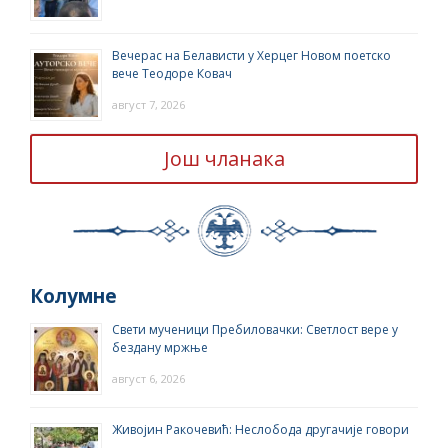
Вечерас на Белависти у Херцег Новом поетско
вече Теодоре Ковач
август 7, 2026
Још чланака
Колумне
Свети мученици Пребиловачки: Светлост вере у
бездану мржње
август 6, 2026
Живојин Ракочевић: Неслобода другачије говори