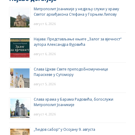
Митрополит Јоаникије у недјељу служи у храму
Светог архиђакона Стефана у Горњем Липову
август 6, 2026
Најава: Представљање књиге „Залог за вјечност“
аутора Александра Вујовића
август 6, 2026
Слава Цркве Свете преподобномученице
Параскеве у Сутомору
август 5, 2026
Слава храма у Барама Радовића, богослужи
Митрополит Јоаникије
август 4, 2026
„Ђедов сабор“ у Осојану 9. августа