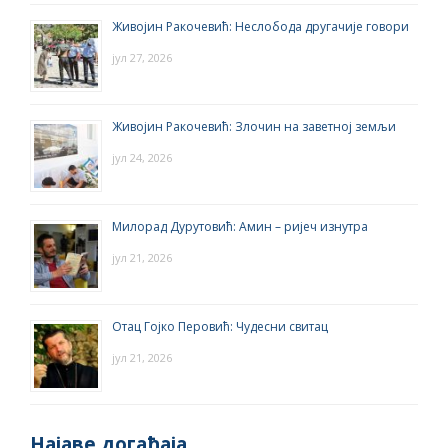
Живојин Ракочевић: Неслобода другачије говори
јул 27, 2026
Живојин Ракочевић: Злочин на заветној земљи
јул 24, 2026
Милорад Дурутовић: Амин – ријеч изнутра
јул 21, 2026
Отац Гојко Перовић: Чудесни свитац
јул 21, 2026
Најаве догађаја