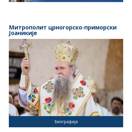
Митрополит црногорско-приморски
Јоаникије
Биографија