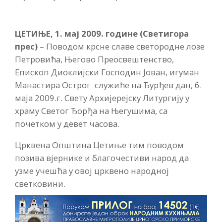
ЦЕТИЊЕ, 1. мај 2009. године (Светигора
прес)
– Поводом крсне славе светородне лозе
Петровића, Његово Преосвештенство,
Епископ Диоклијски Господин Јован, игуман
Манастира Острог служиће на Ђурђев дан, 6.
маја 2009.г. Свету Архијерејску Литургију у
храму Светог Ђорђа на Његушима, са
почетком у девет часова.
Црквена Општина Цетиње тим поводом
позива вјернике и благочестиви народ да
узме учешћа у овој црквено народној
светковини.