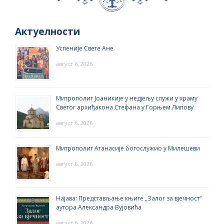
Актуелности
Успеније Свете Ане
август 6, 2026
Митрополит Јоаникије у недјељу служи у храму
Светог архиђакона Стефана у Горњем Липову
август 6, 2026
Митрополит Атанасије богослужио у Милешеви
август 6, 2026
Најава: Представљање књиге „Залог за вјечност“
аутора Александра Вујовића
август 6, 2026