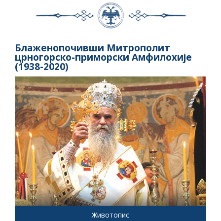
Блаженопочивши Митрополит
црногорско-приморски Амфилохије
(1938-2020)
Животопис