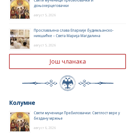
Свети мученици пребиловачки и
доњохерцеговачки
август 5, 2026
Прослављена слава Епархије будимљанско-
никшићке – Света Марија Магдалина
август 5, 2026
Још чланака
Колумне
Свети мученици Пребиловачки: Светлост вере у
бездану мржње
август 6, 2026