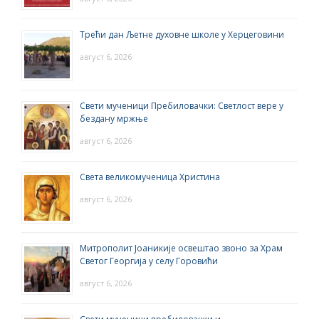
Трећи дан Љетне духовне школе у Херцеговини
август 6, 2026
Свети мученици Пребиловачки: Светлост вере у
бездану мржње
август 6, 2026
Света великомученица Христина
август 6, 2026
Митрополит Јоаникије освештао звоно за Храм
Светог Георгија у селу Горовићи
август 6, 2026