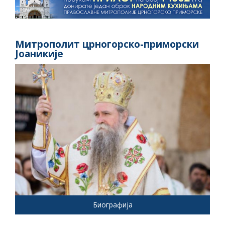
Митрополит црногорско-приморски
Јоаникије
Биографија