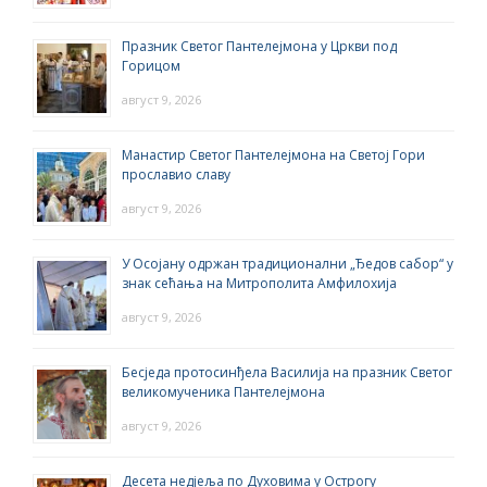
Празник Светог Пантелејмона у Цркви под
Горицом
август 9, 2026
Манастир Светог Пантелејмона на Светој Гори
прославио славу
август 9, 2026
У Осојану одржан традиционални „Ђедов сабор“ у
знак сећања на Митрополита Амфилохија
август 9, 2026
Бесједа протосинђела Василија на празник Светог
великомученика Пантелејмона
август 9, 2026
Десета недјеља по Духовима у Острогу