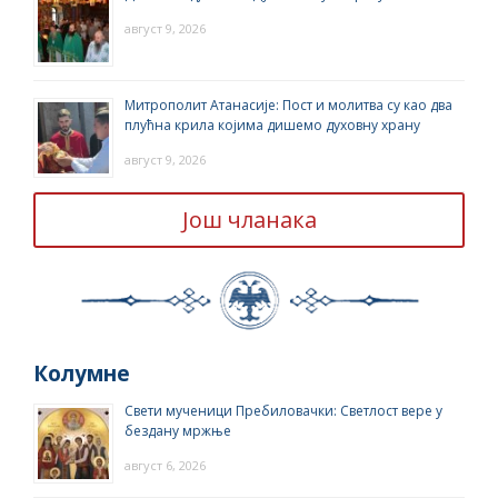
август 9, 2026
Митрополит Атанасије: Пост и молитва су као два
плућна крила којима дишемо духовну храну
август 9, 2026
Још чланака
Колумне
Свети мученици Пребиловачки: Светлост вере у
бездану мржње
август 6, 2026