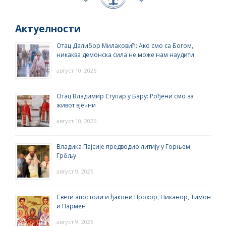
Актуелности
Отац Далибор Милаковић: Ако смо са Богом,
никаква демонска сила не може нам наудити
август 10, 2026
Отац Владимир Ступар у Бару: Рођени смо за
живот вјечни
август 10, 2026
Владика Пајсије предводио литију у Горњем
Грбљу
август 9, 2026
Свети апостоли и ђакони Прохор, Никанор, Тимон
и Пармен
август 9, 2026