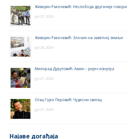
Живојин Ракочевић: Неслобода другачије говори
јул 27, 2026
Живојин Ракочевић: Злочин на заветној земљи
јул 24, 2026
Милорад Дурутовић: Амин – ријеч изнутра
јул 21, 2026
Отац Гојко Перовић: Чудесни свитац
јул 21, 2026
Најаве догађаја