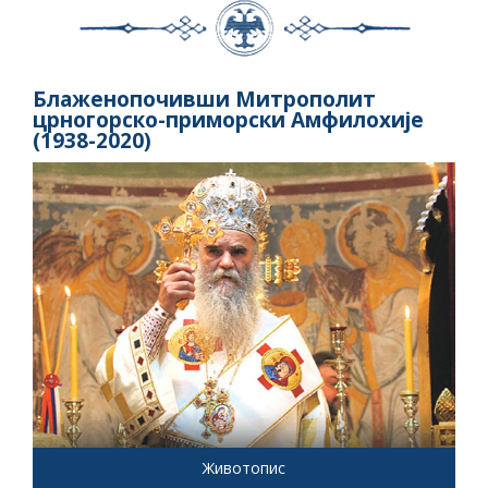
Блаженопочивши Митрополит
црногорско-приморски Амфилохије
(1938-2020)
Животопис