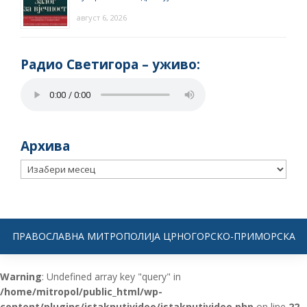
август 6, 2026
Радио Светигора – yживо:
Архива
Архива
ПРАВОСЛАВНА МИТРОПОЛИЈА ЦРНОГОРСКО-ПРИМОРСКА
Warning
: Undefined array key "query" in
/home/mitropol/public_html/wp-
content/plugins/istaknutivideo/istaknutivideo.php
on line
22