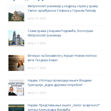
Митрополит Јоаникије у недјељу служи у храму
Светог архиђакона Стефана у Горњем Липову
август 8, 2026
Слава храма у Барама Радовића, богослужи
Митрополит Јоаникије
август 7, 2026
Вечерас на Белависти у Херцег Новом поетско
вече Теодоре Ковач
август 7, 2026
Најава: У Котору промоција књиге Владике
Григорија ,,Једни другима потребни”
август 7, 2026
Најава: Представљање књиге „Залог за вјечност“
аутора Александра Вујовића