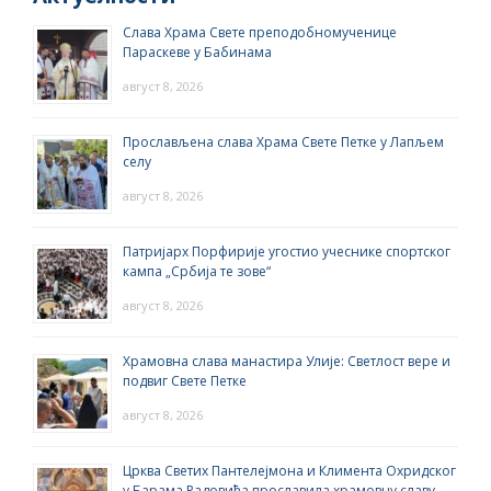
Слава Храма Свете преподобномученице
Параскеве у Бабинама
август 8, 2026
Прослављена слава Храма Свете Петке у Лапљем
селу
август 8, 2026
Патријарх Порфирије угостио учеснике спортског
кампа „Србија те зове“
август 8, 2026
Храмовна слава манастира Улије: Светлост вере и
подвиг Свете Петке
август 8, 2026
Црква Светих Пантелејмона и Климента Охридског
у Барама Радовића прославила храмовну славу