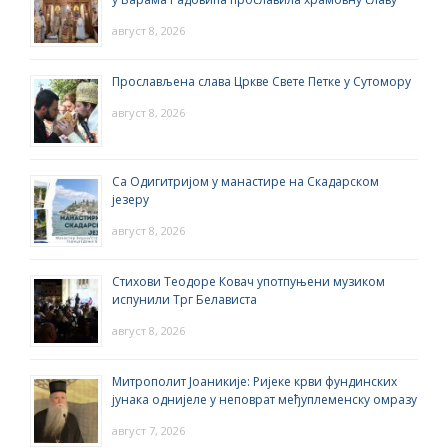
август 8, 2026
Прослављена слава Цркве Свете Петке у Сутомору
август 8, 2026
Са Одигитријом у манастире на Скадарском
језеру
август 8, 2026
Стихови Теодоре Ковач употпуњени музиком
испунили Трг Белависта
август 8, 2026
Митрополит Јоаникије: Ријеке крви фундинских
јунака однијеле у неповрат међуплеменску омразу
август 7, 2026