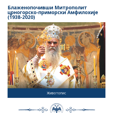
Блаженопочивши Митрополит
црногорско-приморски Амфилохије
(1938-2020)
Животопис