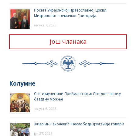
Посета Украјинској Православној Цркви
Митрополита немачког Григорија
август 7, 2026
Још чланака
Колумне
Свети мученици Пребиловачки: Светлост вере у
бездану мржње
август 6, 2026
Живојин Ракочевић: Неслобода другачије говори
јул 27, 2026