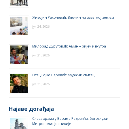
Живојин Ракочевић: Злочин на заветној земљи
јул 24, 2026
Милорад Дурутовић: Амин – ријеч изнутра
јул 21, 2026
Отац Гојко Перовић: Чудесни свитац
јул 21, 2026
Најаве догађаја
Слава храма у Барама Радовића, богослужи
Митрополит Јоаникије