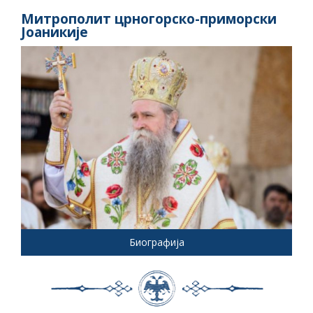
Митрополит црногорско-приморски
Јоаникије
Биографија