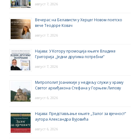
август 7, 2026
Вечерас на Белависти у Херцег Новом поетско
вече Теодоре Ковач
август 7, 2026
Најава: У Котору промоција књиге Владике
Григорија ,,Једни другима потребни”
август 7, 2026
Митрополит Јоаникије у недјељу служи у храму
Светог архиђакона Стефана у Горњем Липову
август 6, 2026
Најава: Представљање књиге „Залог за вјечност“
аутора Александра Вујовића
август 6, 2026