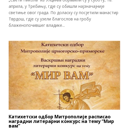
априла, у Требињу, гдје су обишли најзначајније
светиње овог града. По доласку су посјетили манастир
Тврдош, гдје су узели благослов на гробу
блаженопочившег владике...
Катихетски одбор Митрополије расписао
наградни литерарни конкурс на тему “Мир
вам”