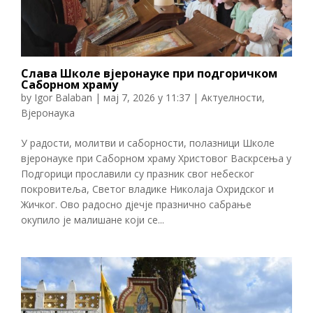
Слава Школе вјеронауке при подгоричком
Саборном храму
by
Igor Balaban
|
мај 7, 2026 у 11:37
|
Актуелности
,
Вјеронаука
У радости, молитви и саборности, полазници Школе
вјеронауке при Саборном храму Христовог Васкрсења у
Подгорици прославили су празник свог небеског
покровитеља, Светог владике Николаја Охридског и
Жичког. Ово радосно дјечје празнично сабрање
окупило је малишане који се...