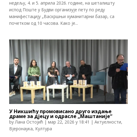
недељу, 4. и 5. априла 2026. године, на шеталишту
испод Поште у Будви организује пету по реду
манифестацију „Васкршњи хуманитарни базар, са
почетком од 10 часова. Како је...
У Никшићу промовисано друго издање
драме за дјецу и одрасле „Маштаније“
by
Лана Остојић
|
мар 22, 2026 у 18:41
|
Актуелности
,
Вјеронаука
,
Култура