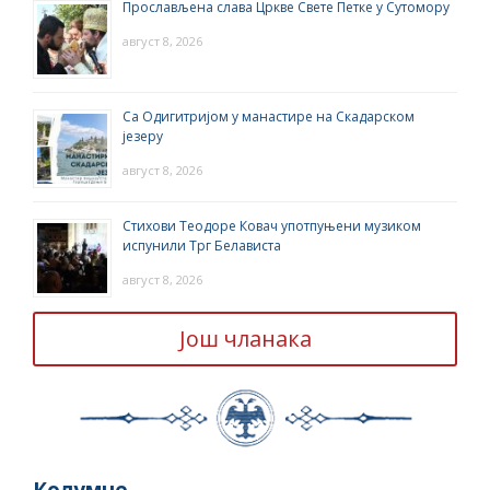
Прослављена слава Цркве Свете Петке у Сутомору
август 8, 2026
Са Одигитријом у манастире на Скадарском
језеру
август 8, 2026
Стихови Теодоре Ковач употпуњени музиком
испунили Трг Белависта
август 8, 2026
Још чланака
Колумне