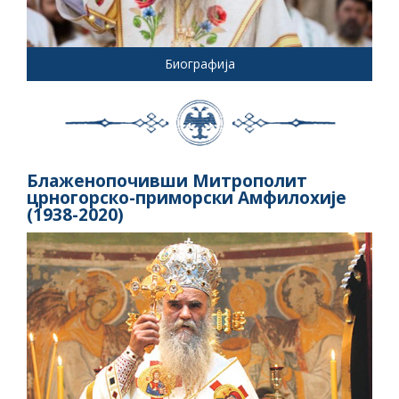
Биографија
Блаженопочивши Митрополит
црногорско-приморски Амфилохије
(1938-2020)