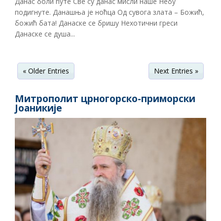
Данас боли ћуте Све су данас мисли наше Небу
подигнуте. Данашња је ноћца Од сувога злата – Божић,
божић бата! Данаске се бришу Нехотични греси
Данаске се душа...
« Older Entries
Next Entries »
Митрополит црногорско-приморски
Јоаникије