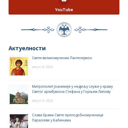
YouTube
Актуелности
Свети великомученик Пантелејмон
август 8, 2026
Митрополит Јоаникије у недјељу служи у храму
Светог архиђакона Стефана у Горњем Липову
август 8, 2026
Слава Храма Свете преподобномученице
Параскеве у Бабинама