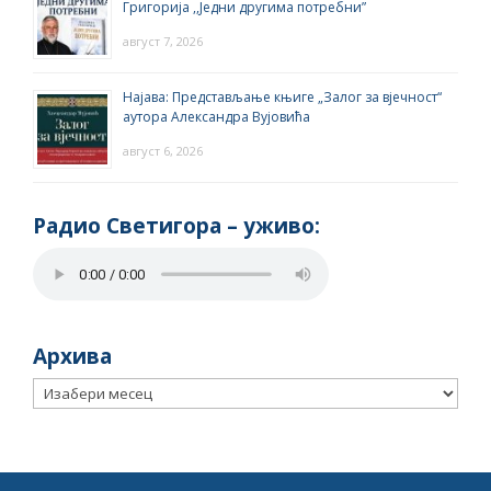
Григорија ,,Једни другима потребни”
август 7, 2026
Најава: Представљање књиге „Залог за вјечност“
аутора Александра Вујовића
август 6, 2026
Радио Светигора – yживо:
Архива
Архива