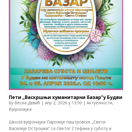
Пети „Васкршњи хуманитарни базар”у Будви
by
Весна Девић
|
апр 2, 2026 у 13:50
|
Актуелности
,
Вјеронаука
Школа вјеронауке Парохије паштровске „Свети
Василије Острошки“ са Светог Стефана у суботу и