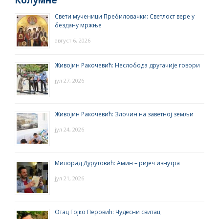
Свети мученици Пребиловачки: Светлост вере у
бездану мржње
август 6, 2026
Живојин Ракочевић: Неслобода другачије говори
јул 27, 2026
Живојин Ракочевић: Злочин на заветној земљи
јул 24, 2026
Милорад Дурутовић: Амин – ријеч изнутра
јул 21, 2026
Отац Гојко Перовић: Чудесни свитац