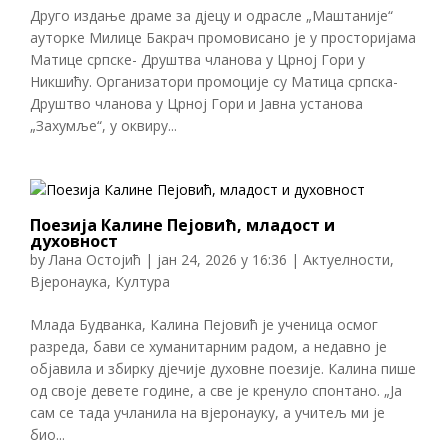
Друго издање драме за дјецу и одрасле „Маштаније“
ауторке Милице Бакрач промовисано је у просторијама
Матице српске- Друштва чланова у Црној Гори у
Никшићу. Организатори промоције су Матица српска-
Друштво чланова у Црној Гори и Јавна установа
„Захумље“, у оквиру...
Поезија Калине Пејовић, младост и
духовност
by
Лана Остојић
|
јан 24, 2026 у 16:36
|
Актуелности
,
Вјеронаука
,
Култура
Млада Будванка, Калина Пејовић је ученица осмог
разреда, бави се хуманитарним радом, а недавно је
објавила и збирку дјечије духовне поезије. Калина пише
од своје девете године, а све је кренуло спонтано. „Ја
сам се тада учланила на вјеронауку, а учитељ ми је
био...