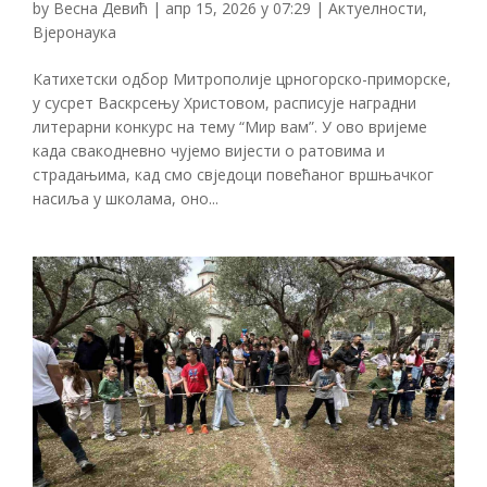
by
Весна Девић
|
апр 15, 2026 у 07:29
|
Актуелности
,
Вјеронаука
Катихетски одбор Митрополије црногорско-приморске,
у сусрет Васкрсењу Христовом, расписује наградни
литерарни конкурс на тему “Мир вам”. У ово вријеме
када свакодневно чујемо вијести о ратовима и
страдањима, кад смо свједоци повећаног вршњачког
насиља у школама, оно...