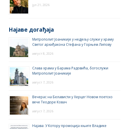
јул 21, 2026
Најаве догађаја
Митрополит Јоаникије у недјељу служи у храму
Светог архиђакона Стефана у Горњем Липову
август 8, 2026
Слава храма у Барама Радовића, богослужи
Митрополит Јоаникије
август 7, 2026
Вечерас на Белависти у Херцег Новом поетско
вече Теодоре Ковач
август 7, 2026
Најава: У Котору промоција књиге Владике