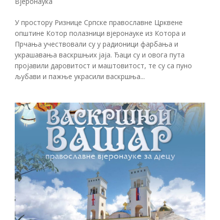
Вјеронаука
У простору Ризнице Српске православне Црквене
општине Котор полазници вјеронауке из Котора и
Прчања учествовали су у радионици фарбања и
украшавања васкршњих јаја. Ђаци су и овога пута
пројавили даровитост и маштовитост, те су са пуно
љубави и пажње украсили васкршња...