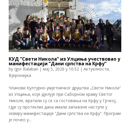
КУД ”Свети Никола” из Улциња учествовао у
манифестацији ”Дани српства на Крфу”
by
Igor Balaban
|
мај 5, 2026 у 10:52
|
Актуелности
,
Вјеронаука
Чланови Културно-умјетничког друштва „Свети Никола“
из Улциња, које дјелује при Саборном храму Светог
Николе, вратили су се са гостовања на Крфу у Грчкој,
гдје су протеклих дана имали запажене наступе у
оквиру манифестације ”Дани српства на Крфу”. Програм
је почео у...