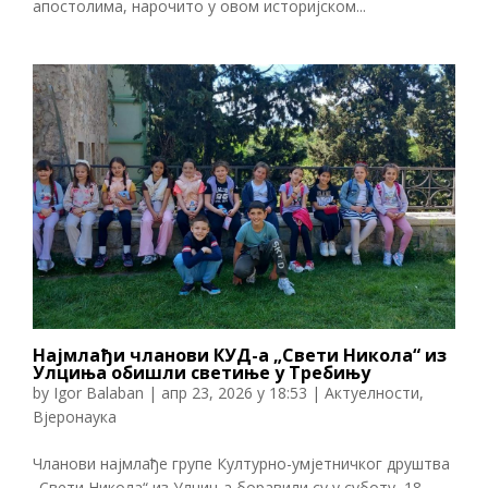
апостолима, нарочито у овом историјском...
Најмлађи чланови КУД-а „Свети Никола“ из
Улциња обишли светиње у Требињу
by
Igor Balaban
|
апр 23, 2026 у 18:53
|
Актуелности
,
Вјеронаука
Чланови најмлађе групе Културно-умјетничког друштва
„Свети Никола“ из Улциња боравили су у суботу, 18.