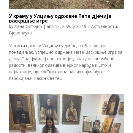
У храму у Улцињу одржане Пете дјечије
васкршње игре
by
Лана Остојић
|
апр 13, 2026 у 20:19
|
Актуелности
,
Вјеронаука
У порти цркве у Улцињу​ су данас, на Васкршњи
понедјељак, успјешно одржане Пете Васкршње игре за
дјецу. Овај јубилеј протекао је у знаку незапамћене
радости, великог одазива вјерног народа и што је
најважније, пресрећних лица наших најмлађих
парохијана. ​Након Свете...