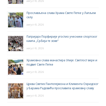
август 8, 2026
Прослављена слава Храма Свете Петке у Лапљем
селу
август 8, 2026
Патријарх Порфирије угостио учеснике спортског
кампа „Србија те зове“
август 8, 2026
Храмовна слава манастира Улије: Светлост вере и
подвиг Свете Петке
август 8, 2026
Црква Светих Пантелејмона и Климента Охридског
у Барама Радовића прославила храмовну славу
август 8, 2026