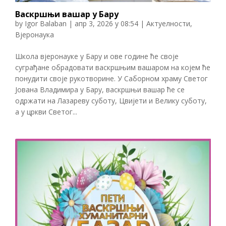
Васкршњи вашар у Бару
by
Igor Balaban
|
апр 3, 2026 у 08:54
|
Актуелности
,
Вјеронаука
Школа вјеронауке у Бару и ове године ће своје
суграђане обрадовати васкршњим вашаром на којем ће
понудити своје рукотворине. У Саборном храму Светог
Јована Владимира у Бару, васкршњи вашар ће се
одржати на Лазареву суботу, Цвијети и Велику суботу,
а у цркви Светог...