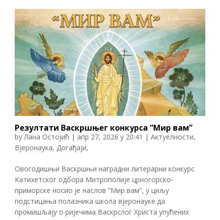
Резултати Васкршњег конкурса ”Мир вам”
by
Лана Остојић
|
апр 27, 2026 у 20:41
|
Актуелности
,
Вјеронаука
,
Догађаји
,
Овогодишњи Васкршњи наградни литерарни конкурс
Катихетског одбора Митрополије црногорско-
приморске носио је наслов ”Мир вам”, у циљу
подстицања полазника школа вјеронауке да
промишљају о ријечима Васкрслог Христа упућених