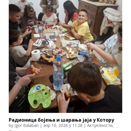
Радионица бојења и шарања јаја у Котору
by
Igor Balaban
|
апр 10, 2026 у 11:28
|
Актуелности
,