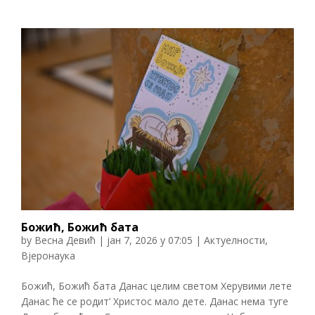
Божић, Божић бата
by
Весна Девић
|
јан 7, 2026 у 07:05
|
Актуелности
,
Вјеронаука
Божић, Божић бата Данас целим светом Херувими лете
Данас ће се родит’ Христос мало дете. Данас нема туге