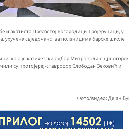
е и акатиста Пресветој Богородици Тројеручици, у
а, уручена свједочанства ползницима барске школе
ини, која је катихетски одбор Митрополије црногорск
или су протојереј-ставрофор Слободан Зековић и
Фото/видео: Дејан В