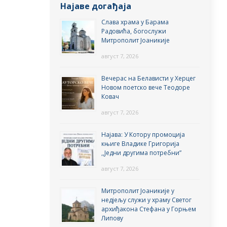
Најаве догађаја
Слава храма у Барама
Радовића, богослужи
Митрополит Јоаникије
август 7, 2026
Вечерас на Белависти у Херцег
Новом поетско вече Теодоре
Ковач
август 7, 2026
Најава: У Котору промоција
књиге Владике Григорија
,,Једни другима потребни”
август 7, 2026
Митрополит Јоаникије у
недјељу служи у храму Светог
архиђакона Стефана у Горњем
Липову