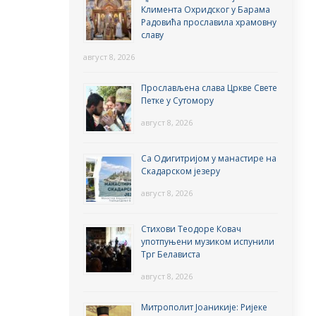
Климента Охридског у Барама
Радовића прославила храмовну
славу
август 8, 2026
Прослављена слава Цркве Свете
Петке у Сутомору
август 8, 2026
Са Одигитријом у манастире на
Скадарском језеру
август 8, 2026
Стихови Теодоре Ковач
употпуњени музиком испунили
Трг Белависта
август 8, 2026
Митрополит Јоаникије: Ријеке