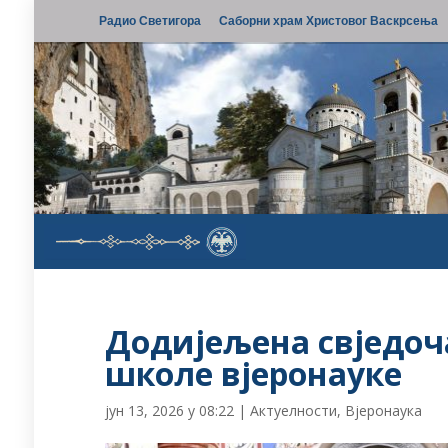
Радио Светигора
Саборни храм Христовог Васкрсења
Додијељена свједоч
школе вјеронауке
јун 13, 2026 у 08:22
|
Актуелности
,
Вјеронаука