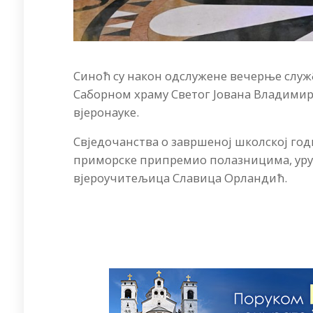
Синоћ су након одслужене вечерње служб
Саборном храму Светог Јована Владимир
вјеронауке.
Свједочанства о завршеној школској год
приморске припремио полазницима, уруч
вјероучитељица Славица Орландић.