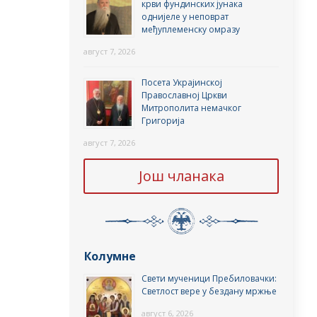
крви фундинских јунака
однијеле у неповрат
међуплеменску омразу
август 7, 2026
Посета Украјинској
Православној Цркви
Митрополита немачког
Григорија
август 7, 2026
Још чланака
Колумне
Свети мученици Пребиловачки:
Светлост вере у бездану мржње
август 6, 2026