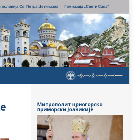
гословија Св. Петра Цетињског
Гимназија „Свети Сава“
ке
Митрополит црногорско-
приморски Јоаникије