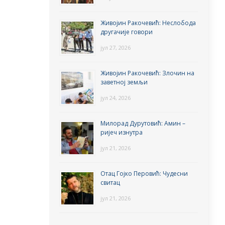
Живојин Ракочевић: Неслобода
другачије говори
јул 27, 2026
Живојин Ракочевић: Злочин на
заветној земљи
јул 24, 2026
Милорад Дурутовић: Амин –
ријеч изнутра
јул 21, 2026
Отац Гојко Перовић: Чудесни
свитац
јул 21, 2026