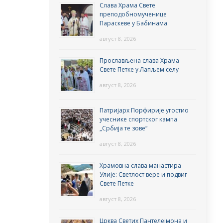
Слава Храма Свете
преподобномученице
Параскеве у Бабинама
август 8, 2026
Прослављена слава Храма
Свете Петке у Лапљем селу
август 8, 2026
Патријарх Порфирије угостио
учеснике спортског кампа
„Србија те зове“
август 8, 2026
Храмовна слава манастира
Улије: Светлост вере и подвиг
Свете Петке
август 8, 2026
Црква Светих Пантелејмона и