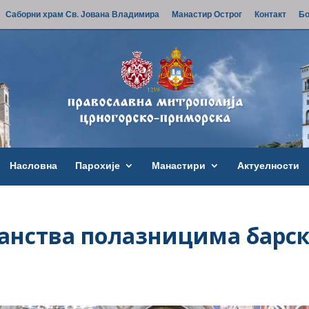
Саборни храм Св. Јована Владимира
Манастир Острог
Контакт
Бо
Насловна
Парохије
Манастири
Актуелности
анства полазницима барс